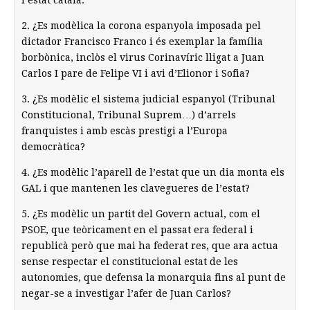
l’estat català.
2. ¿Es modèlica la corona espanyola imposada pel
dictador Francisco Franco i és exemplar la família
borbònica, inclòs el virus Corinavíric lligat a Juan
Carlos I pare de Felipe VI i avi d’Elionor i Sofia?
3. ¿Es modèlic el sistema judicial espanyol (Tribunal
Constitucional, Tribunal Suprem…) d’arrels
franquistes i amb escàs prestigi a l’Europa
democràtica?
4. ¿Es modèlic l’aparell de l’estat que un dia monta els
GAL i que mantenen les clavegueres de l’estat?
5. ¿Es modèlic un partit del Govern actual, com el
PSOE, que teòricament en el passat era federal i
republicà però que mai ha federat res, que ara actua
sense respectar el constitucional estat de les
autonomies, que defensa la monarquia fins al punt de
negar-se a investigar l’afer de Juan Carlos?