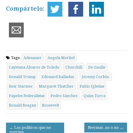
Compártelo:
Tags:
Adenauer
Angela Merkel
Cayetana Álvarez de Toledo
Churchill
De Gaulle
Donald Trump
Edouard Balladur.
Jeremy Corbin.
Keir Starmer
Margaret Thatcher
Pablo Iglesias
Papeles Federalistas
Pedro Sánchez
Quim Torra
Ronald Reagan
Roosevelt
Post
← Los políticos que no
Neymar, no o no →
sonríen