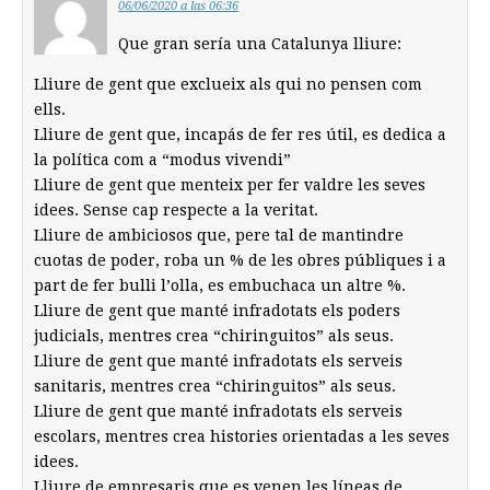
06/06/2020 a las 06:36
Que gran sería una Catalunya lliure:
Lliure de gent que exclueix als qui no pensen com
ells.
Lliure de gent que, incapás de fer res útil, es dedica a
la política com a “modus vivendi”
Lliure de gent que menteix per fer valdre les seves
idees. Sense cap respecte a la veritat.
Lliure de ambiciosos que, pere tal de mantindre
cuotas de poder, roba un % de les obres públiques i a
part de fer bulli l’olla, es embuchaca un altre %.
Lliure de gent que manté infradotats els poders
judicials, mentres crea “chiringuitos” als seus.
Lliure de gent que manté infradotats els serveis
sanitaris, mentres crea “chiringuitos” als seus.
Lliure de gent que manté infradotats els serveis
escolars, mentres crea histories orientadas a les seves
idees.
Lliure de empresaris que es venen les líneas de