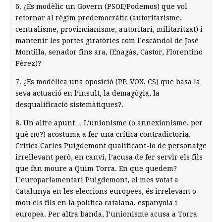
6. ¿És modèlic un Govern (PSOE/Podemos) que vol
retornar al règim predemocràtic (autoritarisme,
centralisme, provincianisme, autoritari, militaritzat) i
mantenir les portes giratòries com l’escándol de José
Montilla, senador fins ara, (Enagàs, Castor, Florentino
Pèrez)?
7. ¿Es modèlica una oposició (PP, VOX, CS) que basa la
seva actuació en l’insult, la demagògia, la
desqualificació sistemàtiques?.
8. Un altre apunt… L’unionisme (o annexionisme, per
què no?) acostuma a fer una crítica contradictoria.
Critica Carles Puigdemont qualificant-lo de personatge
irrellevant però, en canvi, l’acusa de fer servir els fils
que fan moure a Quim Torra. En que quedem?
L’europarlamentari Puigdemont, el mes votat a
Catalunya en les eleccions europees, és irrelevant o
mou els fils en la política catalana, espanyola i
europea. Per altra banda, l’unionisme acusa a Torra