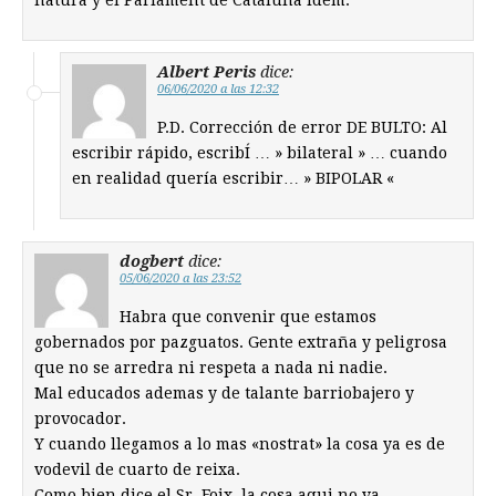
natura y el Parlament de Cataluña idem.
Albert Peris
dice:
06/06/2020 a las 12:32
P.D. Corrección de error DE BULTO: Al
escribir rápido, escribÍ … » bilateral » … cuando
en realidad quería escribir… » BIPOLAR «
dogbert
dice:
05/06/2020 a las 23:52
Habra que convenir que estamos
gobernados por pazguatos. Gente extraña y peligrosa
que no se arredra ni respeta a nada ni nadie.
Mal educados ademas y de talante barriobajero y
provocador.
Y cuando llegamos a lo mas «nostrat» la cosa ya es de
vodevil de cuarto de reixa.
Como bien dice el Sr. Foix, la cosa aqui no va