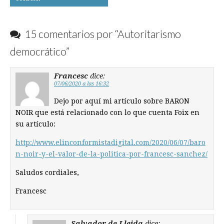
navigation
15 comentarios por “
Autoritarismo
democrático
”
Francesc
dice:
07/06/2020 a las 16:32
Dejo por aquí mi artículo sobre BARON
NOIR que está relacionado con lo que cuenta Foix en
su artículo:
http://www.elinconformistadigital.com/2020/06/07/baro
n-noir-y-el-valor-de-la-politica-por-francesc-sanchez/
Saludos cordiales,
Francesc
Salvador de Lleida
dice: