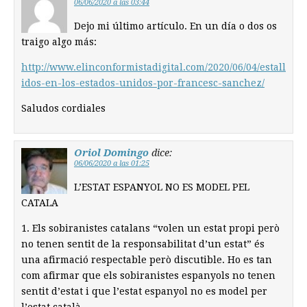
06/06/2020 a las 03:44
Dejo mi último artículo. En un día o dos os
traigo algo más:
http://www.elinconformistadigital.com/2020/06/04/estall
idos-en-los-estados-unidos-por-francesc-sanchez/
Saludos cordiales
Oriol Domingo
dice:
06/06/2020 a las 01:25
L’ESTAT ESPANYOL NO ES MODEL PEL
CATALA
1. Els sobiranistes catalans “volen un estat propi però
no tenen sentit de la responsabilitat d’un estat” és
una afirmació respectable però discutible. Ho es tan
com afirmar que els sobiranistes espanyols no tenen
sentit d’estat i que l’estat espanyol no es model per