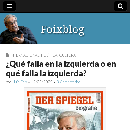
Foixblog
INTERNACIONAL
,
POLÍTICA
,
CULTURA
¿Qué falla en la izquierda o en
qué falla la izquierda?
por
Lluís Foix
•
19/05/2025
•
3 Comentarios