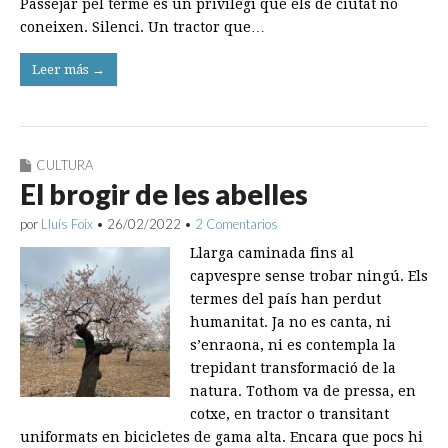
Passejar pel terme és un privilegi que els de ciutat no
coneixen. Silenci. Un tractor que…
Leer más →
CULTURA
El brogir de les abelles
por
Lluís Foix
•
26/02/2022
•
2 Comentarios
Llarga caminada fins al
capvespre sense trobar ningú. Els
termes del país han perdut
humanitat. Ja no es canta, ni
s’enraona, ni es contempla la
trepidant transformació de la
natura. Tothom va de pressa, en
cotxe, en tractor o transitant
uniformats en bicicletes de gama alta. Encara que pocs hi