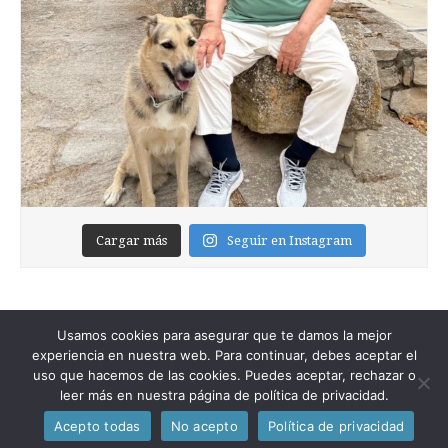
Cargar más
Seguir en Instagram
Usamos cookies para asegurar que te damos la mejor
experiencia en nuestra web. Para continuar, debes aceptar el
uso que hacemos de las cookies. Puedes aceptar, rechazar o
leer más en nuestra página de política de privacidad.
Copyright © 2026
Foixblog
. All Rights Reserved.
Acepto todas
No acepto
Política de privacidad
The Magazine Premium Theme by
bavotasan.com
.