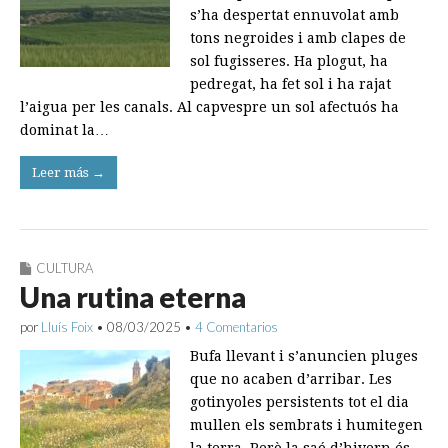
s’ha despertat ennuvolat amb
tons negroides i amb clapes de
sol fugisseres. Ha plogut, ha
pedregat, ha fet sol i ha rajat
l’aigua per les canals. Al capvespre un sol afectuós ha
dominat la…
Leer más →
CULTURA
Una rutina eterna
por
Lluís Foix
•
08/03/2025
•
4 Comentarios
Bufa llevant i s’anuncien pluges
que no acaben d’arribar. Les
gotinyoles persistents tot el dia
mullen els sembrats i humitegen