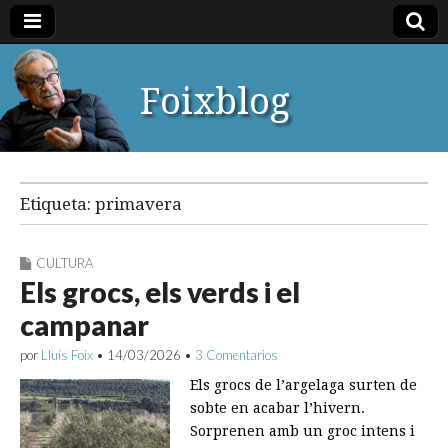
Foixblog
Etiqueta:
primavera
CULTURA
Els grocs, els verds i el
campanar
por
Lluís Foix
•
14/03/2026
•
3 Comentarios
Els grocs de l’argelaga surten de
sobte en acabar l’hivern.
Sorprenen amb un groc intens i