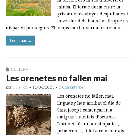
la terra. Però la saó d’hivern és
minsa. El terme dorm entre la
grisor de les vinyes despullades i
la verdor dels blats i ordis que es
disparen punxeguts. El temps mort hivernal es remou.…
Leer más →
CULTURA
Les orenetes no fallen mai
por
Lluís Foix
•
11/06/2023
•
3 Comentarios
Les orenetes no fallen mai.
Enguany han arribat el dia de
Sant Josep i començaran a
emigrar a meitats d’octubre.
L’oreneta és un au simpàtica,
primerenca, fidel a retornar als