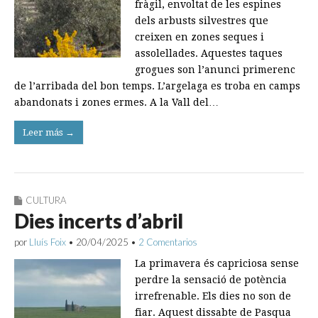
fràgil, envoltat de les espines
dels arbusts silvestres que
creixen en zones seques i
assolellades. Aquestes taques
grogues son l’anunci primerenc
de l’arribada del bon temps. L’argelaga es troba en camps
abandonats i zones ermes. A la Vall del…
Leer más →
CULTURA
Dies incerts d’abril
por
Lluís Foix
•
20/04/2025
•
2 Comentarios
La primavera és capriciosa sense
perdre la sensació de potència
irrefrenable. Els dies no son de
fiar. Aquest dissabte de Pasqua