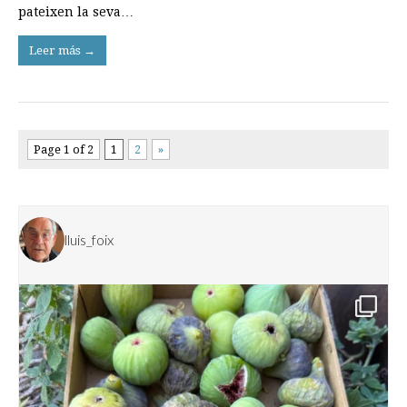
pateixen la seva…
Leer más →
Page 1 of 2
1
2
»
lluis_foix