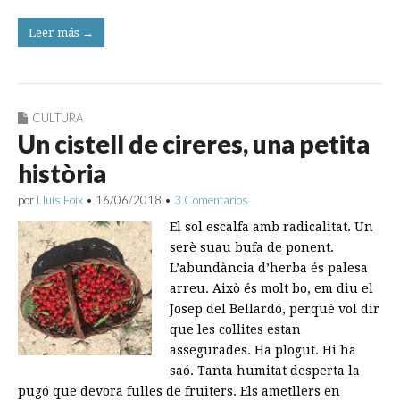
Leer más →
CULTURA
Un cistell de cireres, una petita
història
por
Lluís Foix
•
16/06/2018
•
3 Comentarios
El sol escalfa amb radicalitat. Un
serè suau bufa de ponent.
L’abundància d’herba és palesa
arreu. Això és molt bo, em diu el
Josep del Bellardó, perquè vol dir
que les collites estan
assegurades. Ha plogut. Hi ha
saó. Tanta humitat desperta la
pugó que devora fulles de fruiters. Els ametllers en