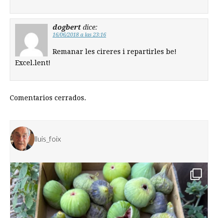
dogbert
dice:
16/06/2018 a las 23:16
Remanar les cireres i repartirles be!
Excel.lent!
Comentarios cerrados.
lluis_foix