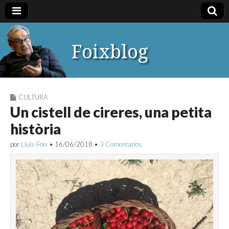
Foixblog
CULTURA
Un cistell de cireres, una petita
història
por
Lluís Foix
•
16/06/2018
•
3 Comentarios