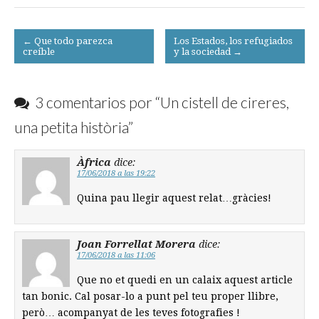
Post
← Que todo parezca
Los Estados, los refugiados
creíble
y la sociedad →
navigation
3 comentarios por “
Un cistell de cireres,
una petita història
”
Àfrica
dice:
17/06/2018 a las 19:22
Quina pau llegir aquest relat…gràcies!
Joan Forrellat Morera
dice:
17/06/2018 a las 11:06
Que no et quedi en un calaix aquest article
tan bonic. Cal posar-lo a punt pel teu proper llibre,
però… acompanyat de les teves fotografies !