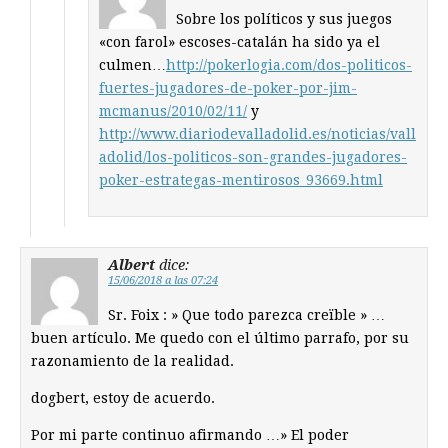
Sobre los políticos y sus juegos
«con farol» escoses-catalán ha sido ya el
culmen…
http://pokerlogia.com/dos-politicos-
fuertes-jugadores-de-poker-por-jim-
mcmanus/2010/02/11/
y
http://www.diariodevalladolid.es/noticias/vall
adolid/los-politicos-son-grandes-jugadores-
poker-estrategas-mentirosos_93669.html
Albert
dice:
15/06/2018 a las 07:24
Sr. Foix : » Que todo parezca creïble » …
buen artículo. Me quedo con el último parrafo, por su
razonamiento de la realidad.
dogbert, estoy de acuerdo.
Por mi parte continuo afirmando …» El poder