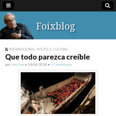
Foixblog
INTERNACIONAL
,
POLÍTICA
,
CULTURA
Que todo parezca creíble
por
Lluís Foix
•
14/06/2018
•
9 Comentarios