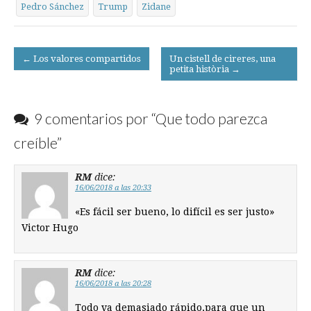
Pedro Sánchez
Trump
Zidane
Post
← Los valores compartidos
Un cistell de cireres, una
petita història →
navigation
9 comentarios por “
Que todo parezca
creíble
”
RM
dice:
16/06/2018 a las 20:33
«Es fácil ser bueno, lo difícil es ser justo»
Victor Hugo
RM
dice:
16/06/2018 a las 20:28
Todo va demasiado rápido,para que un