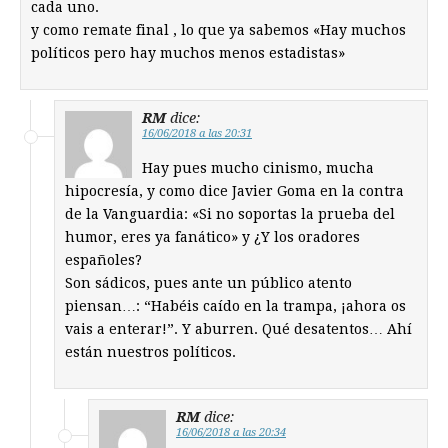
cada uno.
y como remate final , lo que ya sabemos «Hay muchos
políticos pero hay muchos menos estadistas»
RM
dice:
16/06/2018 a las 20:31
Hay pues mucho cinismo, mucha
hipocresía, y como dice Javier Goma en la contra
de la Vanguardia: «Si no soportas la prueba del
humor, eres ya fanático» y ¿Y los oradores
españoles?
Son sádicos, pues ante un público atento
piensan…: “Habéis caído en la trampa, ¡ahora os
vais a enterar!”. Y aburren. Qué desatentos… Ahí
están nuestros políticos.
RM
dice:
16/06/2018 a las 20:34