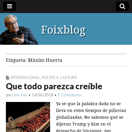
Foixblog
Etiqueta:
Màxim Huerta
INTERNACIONAL
,
POLÍTICA
,
CULTURA
Que todo parezca creíble
por
Lluís Foix
•
14/06/2018
•
9 Comentarios
Ya sé que la palabra dada no se
lleva en estos tiempos de pillerías
globalizadas. No sabemos qué se
dijeron Trump y Kim en el
despacho de Singapur, tan