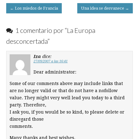
Post
← Los miedos de Francia
Una idea se desvanece →
navigation
1 comentario por “
La Europa
desconcertada
”
Iza
dice:
27/09/2007 a las 16:41
Dear administrator:
Some of our comments above may include links that
are no longer valid or that do not have a nofollow
value. They might very well lead you today to a third
party. Therefore,
I ask you, if you would be so kind, to please delete or
disregard those
comments.
Many thanks and best wishes,