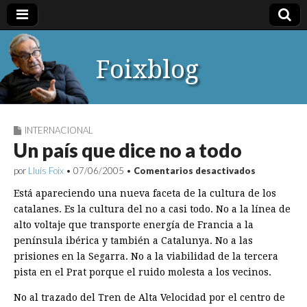
Foixblog
INTERNACIONAL
Un país que dice no a todo
en
por
Lluís Foix
•
07/06/2005
•
Comentarios desactivados
Un
país
Está apareciendo una nueva faceta de la cultura de los
que
catalanes. Es la cultura del no a casi todo. No a la línea de
dice
alto voltaje que transporte energía de Francia a la
no
a
península ibérica y también a Catalunya. No a las
todo
prisiones en la Segarra. No a la viabilidad de la tercera
pista en el Prat porque el ruido molesta a los vecinos.
No al trazado del Tren de Alta Velocidad por el centro de