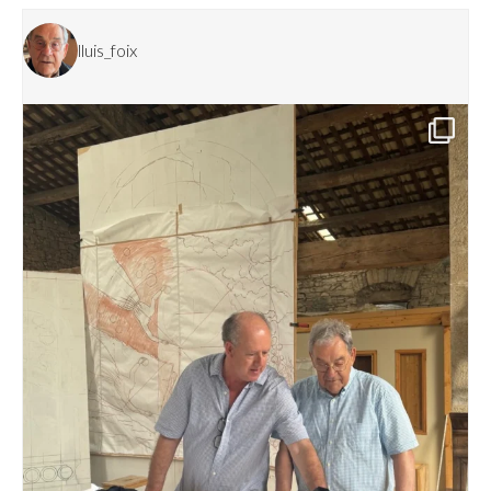
lluis_foix