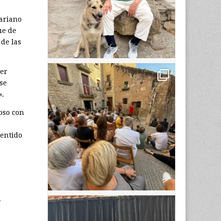
Mariano
ue de
 de las
ier
se
».
oso con
sentido
.