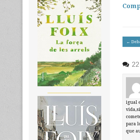
Comp
Post
← Deba
navigati
22 
_______________________
igual 
vida,s
comete
para l
que a