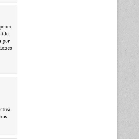
opcion
tido
n por
siones
ctiva
 nos