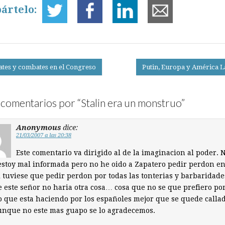
ártelo:
tes y combates en el Congreso
Putin, Europa y América L
on
comentarios por “
Stalin era un monstruo
”
Anonymous
dice:
21/03/2007 a las 20:38
Este comentario va dirigido al de la imaginacion al poder. N
estoy mal informada pero no he oido a Zapatero pedir perdon en
i tuviese que pedir perdon por todas las tonterias y barbaridad
 este señor no haria otra cosa… cosa que no se que prefiero po
o que esta haciendo por los españoles mejor que se quede callad
unque no este mas guapo se lo agradecemos.