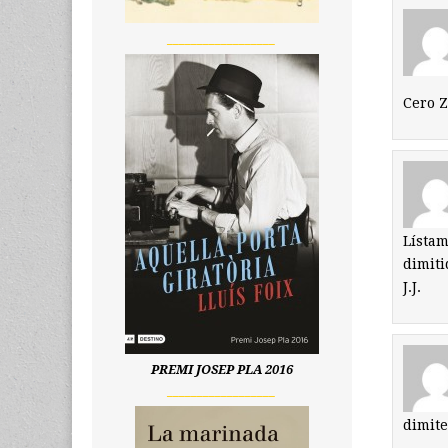
__________________
Cero 
Lístam
dimiti
J.J.
PREMI JOSEP PLA 2016
__________________
dimite