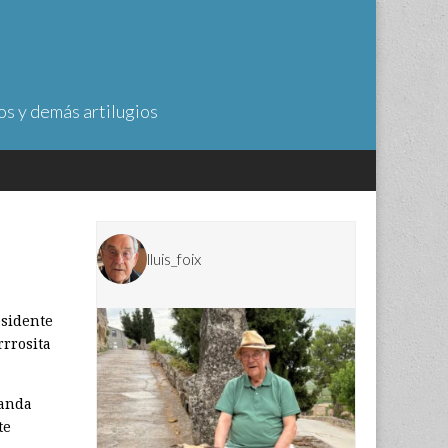
os y demás artilugios
lluis_foix
esidente
rrrosita
banda
te