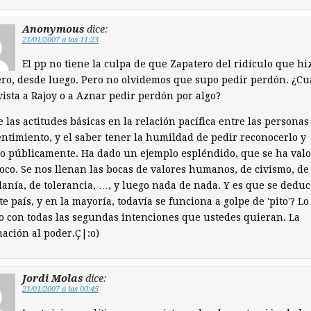
Anonymous
dice:
21/01/2007 a las 11:23
El pp no tiene la culpa de que Zapatero del ridículo que hi
ro, desde luego. Pero no olvidemos que supo pedir perdón. ¿C
vista a Rajoy o a Aznar pedir perdón por algo?
 las actitudes básicas en la relación pacífica entre las personas 
ntimiento, y el saber tener la humildad de pedir reconocerlo y
o públicamente. Ha dado un ejemplo espléndido, que se ha val
co. Se nos llenan las bocas de valores humanos, de civismo, de
anía, de tolerancia, …, y luego nada de nada. Y es que se dedu
te país, y en la mayoría, todavía se funciona a golpe de 'pito'? Lo
o con todas las segundas intenciones que ustedes quieran. La
ación al poder.Ç|:o)
Jordi Molas
dice:
21/01/2007 a las 00:45