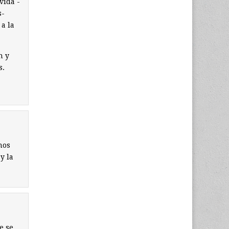
vida -
s-
 a la
n y
s.
nos
y la
e se