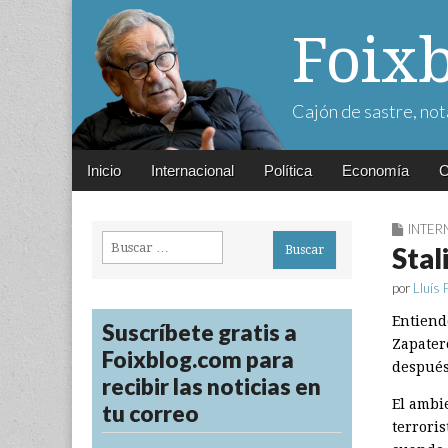
Foix
Cajón de sastre, not
Main
Skip
Inicio
Internacional
Política
Economía
C
menu
to
content
INTER
Buscar:
Stal
por
Lluís 
Entiend
Suscríbete gratis a
Zapatero
Foixblog.com para
después
recibir las noticias en
El ambi
tu correo
terroris