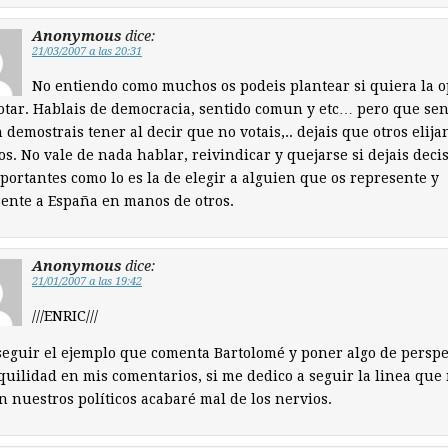
Anonymous
dice:
21/03/2007 a las 20:31
No entiendo como muchos os podeis plantear si quiera la 
otar. Hablais de democracia, sentido comun y etc… pero que sen
demostrais tener al decir que no votais,.. dejais que otros elija
os. No vale de nada hablar, reivindicar y quejarse si dejais deci
portantes como lo es la de elegir a alguien que os represente y
ente a España en manos de otros.
Anonymous
dice:
21/01/2007 a las 19:42
///ENRIC///
seguir el ejemplo que comenta Bartolomé y poner algo de perspe
quilidad en mis comentarios, si me dedico a seguir la linea que
 nuestros políticos acabaré mal de los nervios.