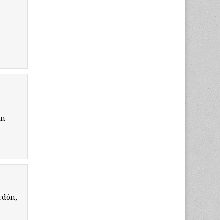
an
rdón,