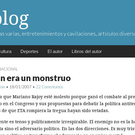
blog
as varias, entretenimientos y cavilaciones, artículos divers
ultura
Deportes
El autor
Libros del autor
NACIONAL
in era un monstruo
Foix
•
18/01/2007
•
22 Comentarios
o que Mariano Rajoy esté molesto porque ganó el combate al pr
 en el Congreso y sus propuestas para debatir la política antite
 de que ETA rompiera la tregua hayan sido vetadas.
ente es tenso y políticamente irrespirable. El enemigo no es la 
ta sino el adversario polìtico. En las dos direcciones. Es muy tris