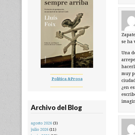
Zapate
se ha 
Una de
arrepe
hacerl
__________________
muy po
Política &Prosa
ciudad
__________________
¿en es
escrib
imagin
Archivo del Blog
agosto 2026
(3)
julio 2026
(11)