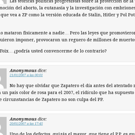
Las teóricas políticas progresistas sobre la protección de la 
moción del aborto, la eutanasia y la investigación con embrione
que vea a ZP como la versión educada de Stalin, Hitler y Pol Pot
no mataron físicamente a nadie… Pero las leyes que promoviero
uieron imponer, provocaron un reguero de millones de muerto
Foix… ¿podría usted convencerme de lo contrario?
Anonymous
dice:
21/01/2007 a las 00:01
No hay que olvidar que Zapatero el día antes del atentado 
 un país color de rosa para el 2007, el ridículo que ha supuesto 
e circunstancias de Zapatero no son culpa del PP.
Anonymous
dice:
20/01/2007 a las 17:45
Uno de los defectos, quizás el mayor, que tiene el P.P. es qu