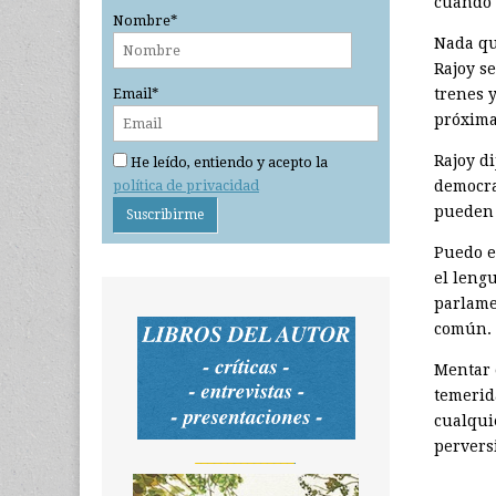
cuando 
Nombre*
Nada qu
Rajoy se
trenes 
Email*
próxima
Rajoy d
He leído, entiendo y acepto la
política de privacidad
democra
pueden 
Puedo e
el lengu
parlamen
común.
Mentar 
temerid
cualqui
perversi
_______________