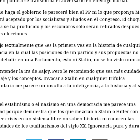
en política se transforma el adversario en enemigo mortal.
e haga el gobierno le parecerá bien al PP ni lo que proponga 
rá aceptado por los socialistas y aliados en el Congreso. El choq
ya se ha producido y los escombros sólo serán retirados después
s elecciones.
ijo textualmente que «es la primera vez en la historia de cualqu
cia en la cual las posiciones de un partido y sus propuestas no 
debatir en una Parlamento, esto ni Stalin, no se ha visto nunca
ntender la ira de Rajoy. Pero le recomiendo que sea más cuidad
aje y los conceptos. Invocar a Stalin en cualquier trifulca
taria me parece un insulto a la inteligencia, a la historia y al 
el estalinismo o el nazismo en una democracia me parece una
ad porque demuestra que los que mezclan a Stalin o Hitler con
er crisis en un sistema libre no saben historia ni conocen las
dades de los totalitarismos del siglo XX. Ignorancia pura y dura