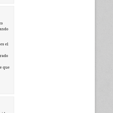
zo
uando
es el
orado
ce que