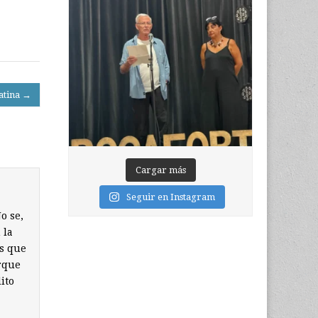
atina →
Cargar más
Seguir en Instagram
o se,
 la
es que
rque
ito