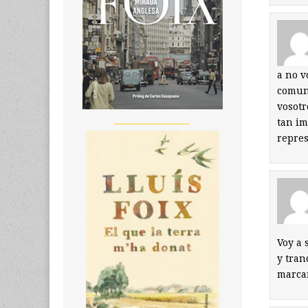
a no v
comun 
vosotr
__________________
tan im
repres
Voy a 
y tran
marcan