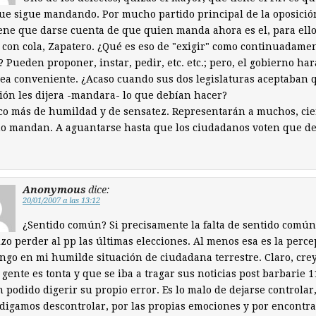
ue sigue mandando. Por mucho partido principal de la oposici
iene que darse cuenta de que quien manda ahora es el, para ello
 con cola, Zapatero. ¿Qué es eso de "exigir" como continuadame
 Pueden proponer, instar, pedir, etc. etc.; pero, el gobierno har
ea conveniente. ¿Acaso cuando sus dos legislaturas aceptaban 
ión les dijera -mandara- lo que debían hacer?
o más de humildad y de sensatez. Representarán a muchos, cie
no mandan. A aguantarse hasta que los ciudadanos voten que d
Anonymous
dice:
20/01/2007 a las 13:12
¿Sentido común? Si precisamente la falta de sentido común
zo perder al pp las últimas elecciones. Al menos esa es la perc
ngo en mi humilde situación de ciudadana terrestre. Claro, cre
 gente es tonta y que se iba a tragar sus noticias post barbarie 1
 podido digerir su propio error. Es lo malo de dejarse controlar,
digamos descontrolar, por las propias emociones y por encontr