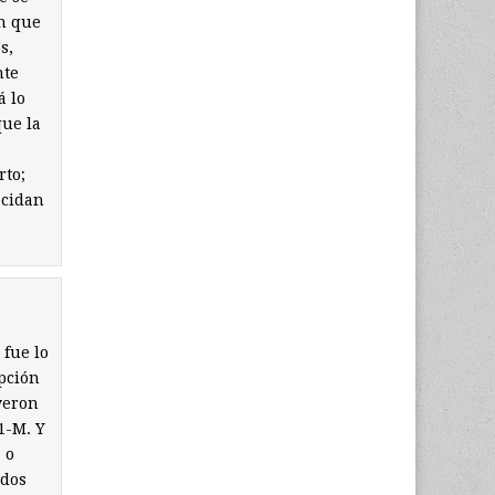
ón que
s,
nte
á lo
que la
rto;
ecidan
 fue lo
epción
yeron
1-M. Y
 o
ados