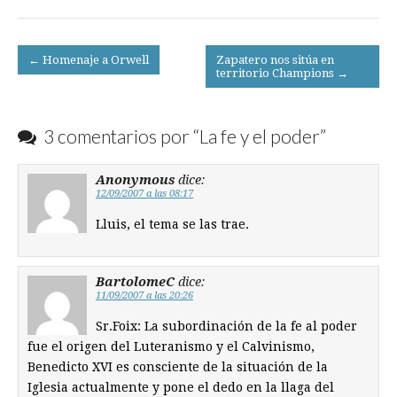
Post
← Homenaje a Orwell
Zapatero nos sitúa en
territorio Champions →
navigation
3 comentarios por “
La fe y el poder
”
Anonymous
dice:
12/09/2007 a las 08:17
Lluis, el tema se las trae.
BartolomeC
dice:
11/09/2007 a las 20:26
Sr.Foix: La subordinación de la fe al poder
fue el origen del Luteranismo y el Calvinismo,
Benedicto XVI es consciente de la situación de la
Iglesia actualmente y pone el dedo en la llaga del