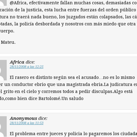
@Africa, efectivamente fallan muchas cosas, demasiadas co
icación de la justicia, esta lucha entre fuerzas del orden público
tura no traerá nada bueno, los juzgados están colapsados, las cá
tadas, la policía desbordada y nosotros con más miedo que otra
cuerpo.
 Mateu.
Africa
dice:
28/11/2008 a las 12:25
El rasero es distinto según sea el acusado…no es lo mismo
r un conductor ebrio que una magistrada ebria.La judicatura e
l grito en el cielo y corremos todos a pedir disculpas.Algo está
do,como bien dice Bartolomé.Un saludo
Anonymous
dice:
28/11/2008 a las 11:53
El problema entre jueces y policia lo pagaremos los ciudad