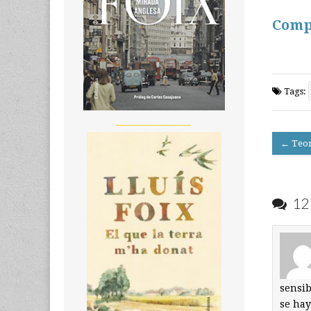
Comp
Tags:
__________________
Post
← Teor
navigati
12 
sensib
se hay