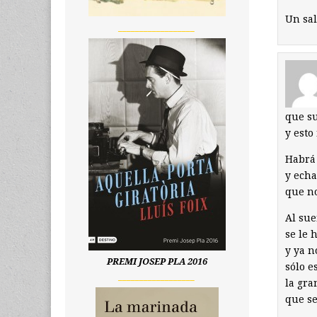
Un sal
__________________
que s
y esto
Habrá
y echa
que no
Al su
se le 
y ya n
PREMI JOSEP PLA 2016
sólo e
__________________
la gra
que se