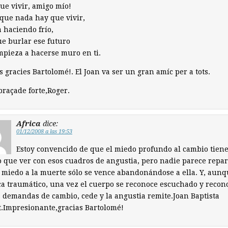
ue vivir, amigo mío!
que nada hay que vivir,
a haciendo frío,
e burlar ese futuro
pieza a hacerse muro en ti.
s gracies Bartolomé!. El Joan va ser un gran amíc per a tots.
raçade forte,Roger.
Africa
dice:
01/12/2008 a las 19:53
Estoy convencido de que el miedo profundo al cambio tien
que ver con esos cuadros de angustia, pero nadie parece repa
 miedo a la muerte sólo se vence abandonándose a ella. Y, aun
a traumático, una vez el cuerpo se reconoce escuchado y recon
 demandas de cambio, cede y la angustia remite.Joan Baptista
.Impresionante,gracias Bartolomé!