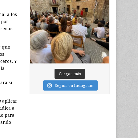
nal a los
 por
xtremos
r que
os
ceros. Y
 la
Cargar más
a
ara sí
Seguir en Instagram
 aplicar
udica a
io para
cuando