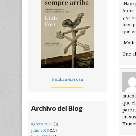
¡Hay q
Antes 
y ya v
hay qu
que em
¡Molte
Une ab
__________________
Política &Prosa
__________________
mucho 
que el
Archivo del Blog
parezc
en sus
Humet
agosto 2026
(3)
julio 2026
(11)