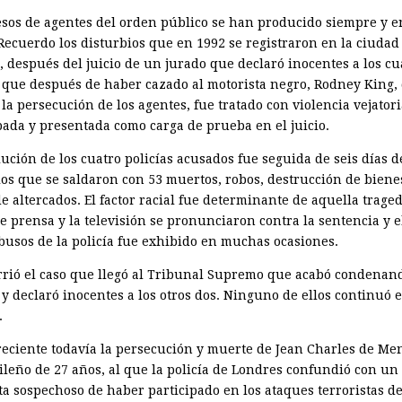
esos de agentes del orden público se han producido siempre y e
 Recuerdo los disturbios que en 1992 se registraron en la ciudad
, después del juicio de un jurado que declaró inocentes a los cu
s que después de haber cazado al motorista negro, Rodney King,
la persecución de los agentes, fue tratado con violencia vejator
bada y presentada como carga de prueba en el juicio.
ución de los cuatro policías acusados fue seguida de seis días d
ios que se saldaron con 53 muertos, robos, destrucción de biene
e altercados. El factor racial fue determinante de aquella trage
Le prensa y la televisión se pronunciaron contra la sentencia y e
abusos de la policía fue exhibido en muchas ocasiones.
rrió el caso que llegó al Tribunal Supremo que acabó condenan
 y declaró inocentes a los otros dos. Ninguno de ellos continuó e
.
reciente todavía la persecución y muerte de Jean Charles de Me
ileño de 27 años, al que la policía de Londres confundió con un
ta sospechoso de haber participado en los ataques terroristas de