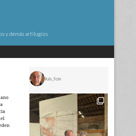
os y demás artilugios
lluis_foix
dano
da
cia
del
ueden