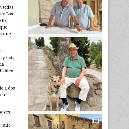
n todas
 de Los
atro
 que
ia que
e
s y toda
dia
l vídeo
do a dos
n el
nezes,
 julio