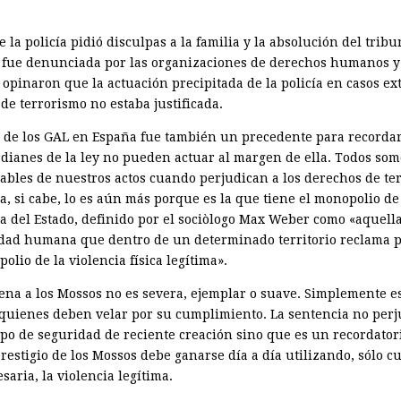
.
de la policía pidió disculpas a la familia y la absolución del tribu
 fue denunciada por las organizaciones de derechos humanos y
 opinaron que la actuación precipitada de la policía en casos e
de terrorismo no estaba justificada.
io de los GAL en España fue también un precedente para recorda
rdianes de la ley no pueden actuar al margen de ella. Todos som
ables de nuestros actos cuando perjudican a los derechos de ter
ía, si cabe, lo es aún más porque es la que tiene el monopolio de
ia del Estado, definido por el sociòlogo Max Weber como «aquell
ad humana que dentro de un determinado territorio reclama p
olio de la violencia física legítima».
ena a los Mossos no es severa, ejemplar o suave. Simplemente es
a quienes deben velar por su cumplimiento. La sentencia no perj
po de seguridad de reciente creación sino que es un recordator
prestigio de los Mossos debe ganarse día a día utilizando, sólo 
saria, la violencia legítima.