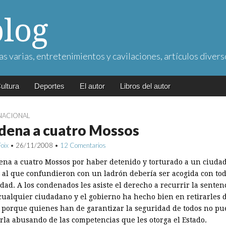
blog
as varias, entretenimientos y cavilaciones, artículos divers
ultura
Deportes
El autor
Libros del autor
NACIONAL
dena a cuatro Mossos
Foix
•
26/11/2008
•
12 Comentarios
ena a cuatro Mossos por haber detenido y torturado a un ciuda
al que confundieron con un ladrón debería ser acogida con to
dad. A los condenados les asiste el derecho a recurrir la senten
cualquier ciudadano y el gobierno ha hecho bien en retirarles 
o porque quienes han de garantizar la seguridad de todos no p
rla abusando de las competencias que les otorga el Estado.