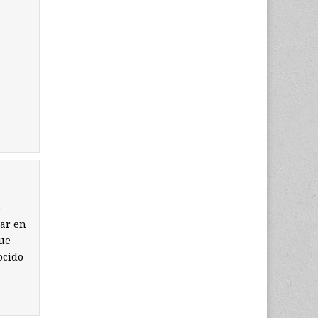
e
rar en
que
ocido