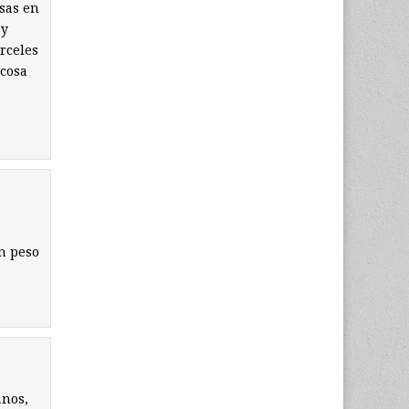
sas en
 y
rceles
 cosa
n peso
anos,