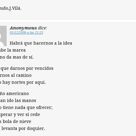
udo,J.Vilá.
Anonymous
dice:
01/12/2008 a las 21:25
Habrá que hacernos a la idea
ube la marea
 no da mas de sí.
 que darnos por vencidos
rnos al camino
 hay nortes por aquí.
eño americano
han ido las manos
o tiene nada que ofrecer;
sperar y ver si cede
n bola de nieve
 levanta por doquier.