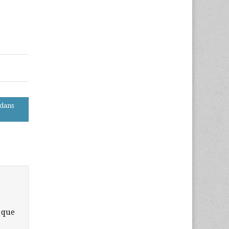
rdans
 que