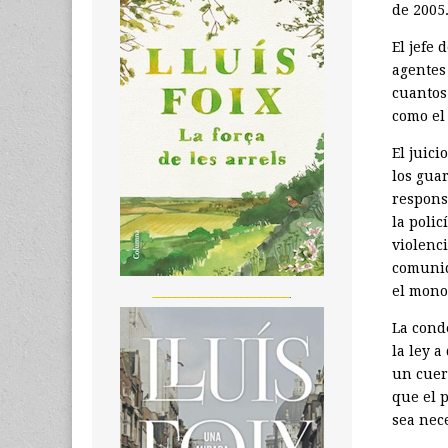
de 2005
El jefe 
agentes
cuantos
como el 
El juic
los gua
respons
la polic
violenc
comunid
el monop
_______________________
La cond
la ley 
un cuer
que el 
sea nece