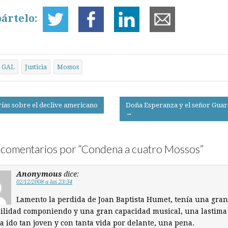
ártelo:
GAL
Justicia
Mossos
ías sobre el declive americano
Doña Esperanza y el señor Gua
→
on
comentarios por “
Condena a cuatro Mossos
”
Anonymous
dice:
02/12/2008 a las 23:34
Lamento la perdida de Joan Baptista Humet, tenía una gran
ilidad componiendo y una gran capacidad musical, una lastima
a ido tan joven y con tanta vida por delante, una pena.