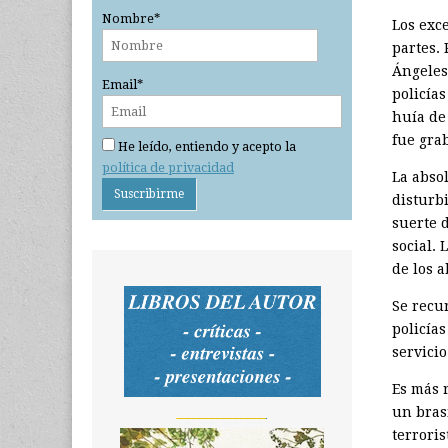
Nombre*
Los exc
partes.
Ángeles
Email*
policía
huía de 
fue gra
He leído, entiendo y acepto la
política de privacidad
La absol
disturb
suerte d
social. 
de los 
Se recu
policías
servicio
Es más 
un bras
_______________
terroris