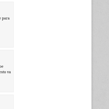
e para
be
esto va