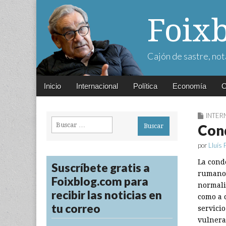
Foix
Cajón de sastre, not
Main
Skip
Inicio
Internacional
Política
Economía
C
menu
to
content
INTER
Buscar:
Con
por
Lluís 
La cond
Suscríbete gratis a
rumano 
Foixblog.com para
normali
recibir las noticias en
como a 
tu correo
servici
vulnera