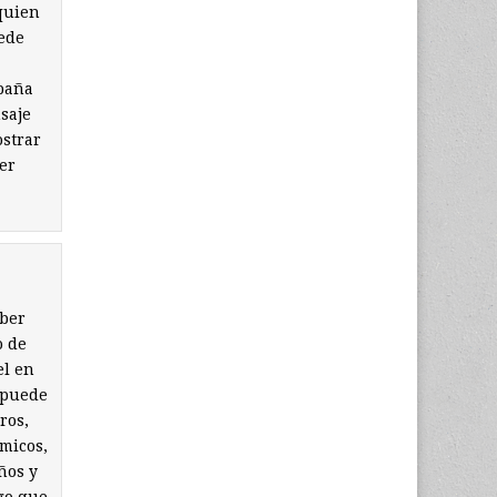
 quien
uede
spaña
saje
ostrar
er
aber
o de
el en
s puede
ros,
micos,
ños y