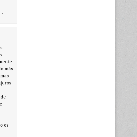
….
as
s
amente
ndo más
lemas
ujeros
 de
e
no es