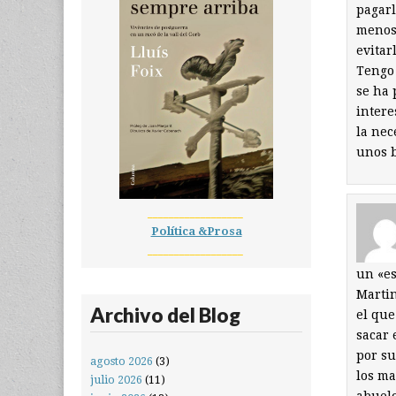
pagarl
menos 
evitar
Tengo 
se ha 
intere
la nec
unos b
__________________
Política &Prosa
__________________
un «es
Martin
Archivo del Blog
el que
sacar 
por su
agosto 2026
(3)
los ma
julio 2026
(11)