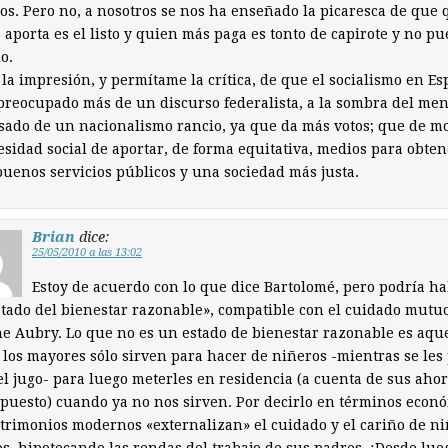
os. Pero no, a nosotros se nos ha enseñado la picaresca de que
aporta es el listo y quien más paga es tonto de capirote y no p
lo.
la impresión, y permítame la crítica, de que el socialismo en E
preocupado más de un discurso federalista, a la sombra del men
sado de un nacionalismo rancio, ya que da más votos; que de m
esidad social de aportar, de forma equitativa, medios para obten
uenos servicios públicos y una sociedad más justa.
Brian
dice:
25/05/2010 a las 13:02
Estoy de acuerdo con lo que dice Bartolomé, pero podría h
tado del bienestar razonable», compatible con el cuidado mutu
e Aubry. Lo que no es un estado de bienestar razonable es aqu
 los mayores sólo sirven para hacer de niñeros -mientras se le
el jugo- para luego meterles en residencia (a cuenta de sus ahor
puesto) cuando ya no nos sirven. Por decirlo en términos econó
trimonios modernos «externalizan» el cuidado y el cariño de ni