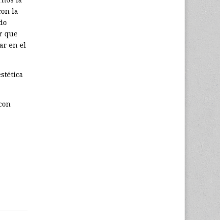
rnos la
con la
ado
ar que
ar en el
stética
 con