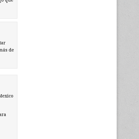
ego que
tar
 más de
Mexico
ara