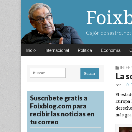
Foix
Cajón de sastre, not
Main
Skip
Inicio
Internacional
Política
Economía
C
menu
to
content
INTER
Buscar:
La s
por
Lluís 
El esta
Suscríbete gratis a
Europa 
Foixblog.com para
derecho 
recibir las noticias en
más gra
tu correo