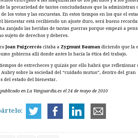
hemos entregado a las maquinarias de los partidos y a los gobie
 de la precariedad de tantos conciudadanos que la administran 
 de los votos y las encuestas. En estos tiempos en los que el est
del bienestar está recibiendo un ajuste duro, será bueno record
ha zanjado las heridas de tantas guerras porque empezó a pens
mo sujeto de derechos y deberes.
oco
Joan Puigcercós
citaba a
Zygmunt Bauman
diciendo que la e
umo gobierna allí donde antes lo hacía la ética del trabajo.
tiempos de estrecheces y quizás por ello habrá que reflexionar
 Aubry sobre la sociedad del “cuidado mutuo”, dentro del gran
s del estado del bienestar.
 publicado en La Vanguardia.es el 24 de mayo de 2010
ártelo: