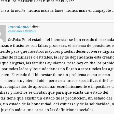
estan los mariachis del nunca mais ?????
mais la morte , nunca mais la fame , nunca mais el chapapote 
BartoloméC
dice:
25/05/2010 a las 08:38
Sr.Foix: En el estado del bienestar se han creado demasiad
nzas e ilusiones con falsas promesas, el sistema de pensiones e
iciente para que nuestros mayores puedan desenvolverse dign
udas de familiares o estatales, la ley de dependencia está crea
s que alegrías, las familias ayudamos, pero hoy en día los prob
 por todos lados y los ciudadanos no llegan a tapar todos los ag
isten. El estado del bienestar tiene un problema en su mismo
, suena muy bien al oído, pero crea unas expectativas difíciles
r, complicadas de aprovisionar económicamente e imposibles d
lizar y muchos se olvidan que para que exista un estado del
tar tiene que existir un estado de la producción, un estado del
o, un estado de la honestidad, del esfuerzo y de la solidaridad, 
jugarlo todo a una carta en las definiciones sociales.