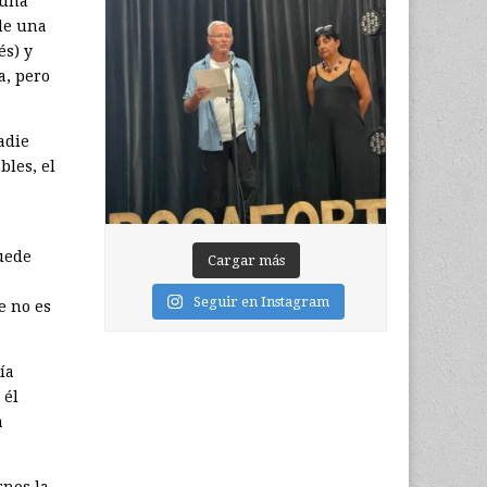
 una
 de una
és) y
a, pero
adie
bles, el
puede
Cargar más
Seguir en Instagram
e no es
ía
 él
a