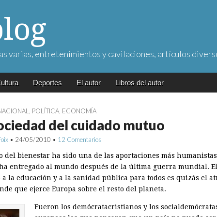
blog
as varias, entretenimientos y cavilaciones, artículos divers
ultura
Deportes
El autor
Libros del autor
NACIONAL
,
POLÍTICA
,
ECONOMÍA
ociedad del cuidado mutuo
Foix
•
24/05/2010
•
12 Comentarios
do del bienestar ha sido una de las aportaciones más humanista
ha entregado al mundo después de la última guerra mundial. E
a la educación y a la sanidad pública para todos es quizás el at
nde que ejerce Europa sobre el resto del planeta.
Fueron los demócratacristianos y los socialdemócrata