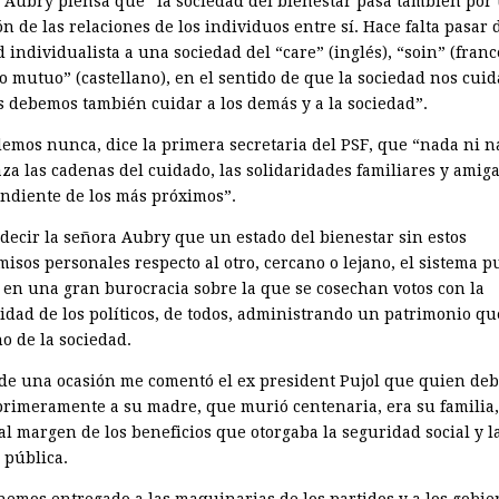
 Aubry piensa que “la sociedad del bienestar pasa también por
n de las relaciones de los individuos entre sí. Hace falta pasar
 individualista a una sociedad del “care” (inglés), “soin” (franc
o mutuo” (castellano), en el sentido de que la sociedad nos cuid
s debemos también cuidar a los demás y a la sociedad”.
demos nunca, dice la primera secretaria del PSF, que “nada ni n
za las cadenas del cuidado, las solidaridades familiares y amiga
endiente de los más próximos”.
 decir la señora Aubry que un estado del bienestar sin estos
isos personales respecto al otro, cercano o lejano, el sistema 
 en una gran burocracia sobre la que se cosechan votos con la
idad de los políticos, de todos, administrando un patrimonio qu
o de la sociedad.
de una ocasión me comentó el ex president Pujol que quien deb
primeramente a su madre, que murió centenaria, era su familia,
al margen de los beneficios que otorgaba la seguridad social y l
 pública.