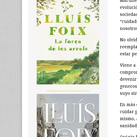
Martine
evolució
sociedad
“cuidad
nosotro
No olvi
reempla
estar p
Viene a
comprom
devenir
generos
_______________________
suyo sin
En más 
cuidar 
mismo, 
sanidad