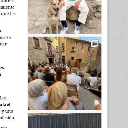
libre si
timiento
 que les
a
loroso
star
es
a
los
afael
s y uno
ofesión.