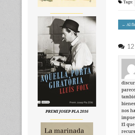
Tags:
__________________
Post
← Al fi
navigati
12 
discur
parece
tambié
bienes
nos ha
PREMI JOSEP PLA 2016
impues
__________________
El que
recurs