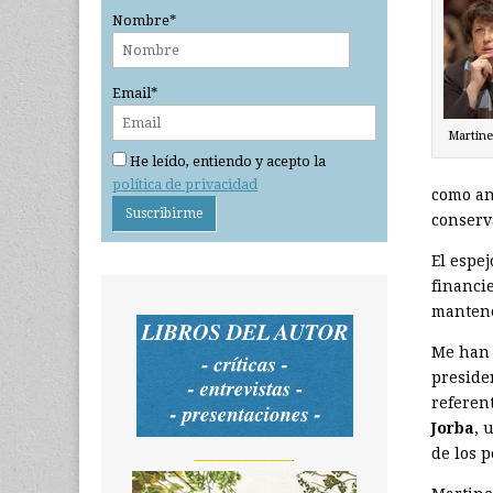
Nombre*
Email*
Martin
He leído, entiendo y acepto la
política de privacidad
como an
conserv
El espej
financie
mantene
Me han 
preside
referen
Jorba
, 
de los p
_______________