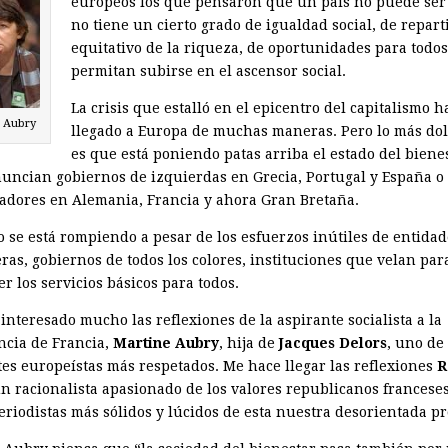
europeos los que pensaron que un país no puede ser 
no tiene un cierto grado de igualdad social, de repar
equitativo de la riqueza, de oportunidades para todos
permitan subirse en el ascensor social.
La crisis que estalló en el epicentro del capitalismo h
e Aubry
llegado a Europa de muchas maneras. Pero lo más do
es que está poniendo patas arriba el estado del biene
uncian gobiernos de izquierdas en Grecia, Portugal y España o
adores en Alemania, Francia y ahora Gran Bretaña.
o se está rompiendo a pesar de los esfuerzos inútiles de entidad
ras, gobiernos de todos los colores, instituciones que velan par
r los servicios básicos para todos.
interesado mucho las reflexiones de la aspirante socialista a la
ncia de Francia,
Martine Aubry
, hija de
Jacques Delors
, uno de 
tes europeístas más respetados. Me hace llegar las reflexiones
R
un racionalista apasionado de los valores republicanos francese
eriodistas más sólidos y lúcidos de esta nuestra desorientada pr