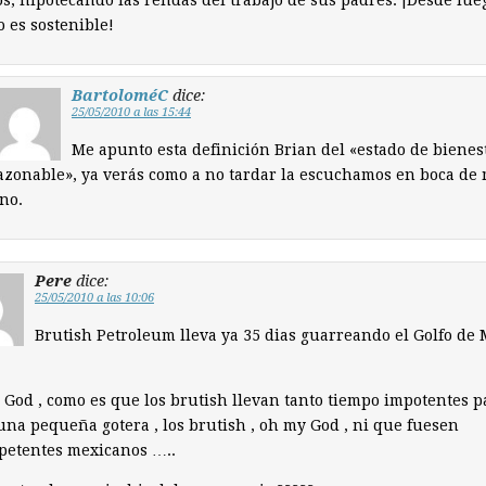
s, hipotecando las rendas del trabajo de sus padres. ¡Desde lu
o es sostenible!
BartoloméC
dice:
25/05/2010 a las 15:44
Me apunto esta definición Brian del «estado de bienes
azonable», ya verás como a no tardar la escuchamos en boca de
no.
Pere
dice:
25/05/2010 a las 10:06
Brutish Petroleum lleva ya 35 dias guarreando el Golfo de 
God , como es que los brutish llevan tanto tiempo impotentes p
una pequeña gotera , los brutish , oh my God , ni que fuesen
petentes mexicanos …..