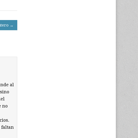
atero →
onde al
 sino
del
e no
cios.
 faltan