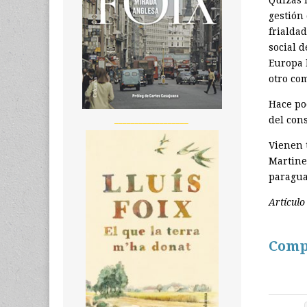
Quizás 
gestión
frialdad
social 
Europa 
otro co
Hace p
del cons
__________________
Vienen 
Martine
paragua
Artículo
Comp