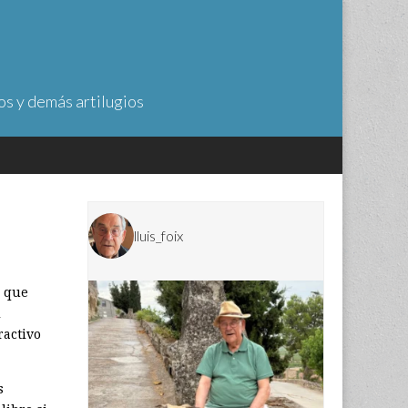
os y demás artilugios
lluis_foix
s que
l
ractivo
s