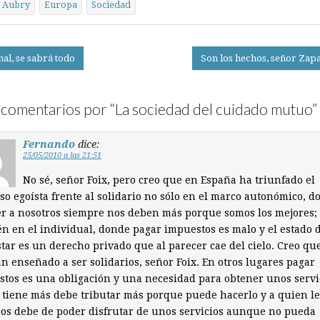
Aubry
Europa
Sociedad
nal, se sabrá todo
Son los hechos, señor Zap
on
comentarios por “
La sociedad del cuidado mutuo
”
Fernando
dice:
25/05/2010 a las 21:51
No sé, señor Foix, pero creo que en España ha triunfado el
so egoísta frente al solidario no sólo en el marco autonómico, d
r a nosotros siempre nos deben más porque somos los mejores;
n en el individual, donde pagar impuestos es malo y el estado 
tar es un derecho privado que al parecer cae del cielo. Creo qu
n enseñado a ser solidarios, señor Foix. En otros lugares pagar
tos es una obligación y una necesidad para obtener unos servi
 tiene más debe tributar más porque puede hacerlo y a quien le
os debe de poder disfrutar de unos servicios aunque no pueda