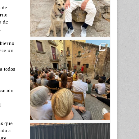
s de
erno
a de
l
obierno
rece un
a todos
icación
l
as que
ido a
ora