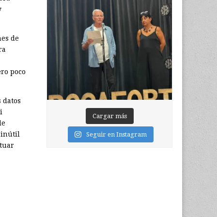
y
nes de
ra
ero poco
s datos
i
Cargar más
de
inútil
Seguir en Instagram
ctuar