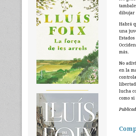
tambale
dibujar 
Habrá q
una juv
Estados
Occiden
más.
No adiv
en la m
control
libertad
_______________________
lucha c
como si
Publicad
Comp