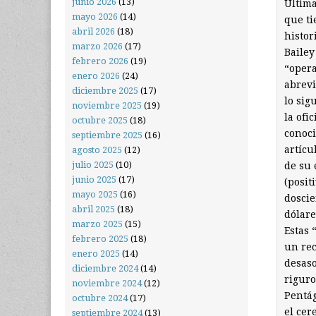
junio 2026
(13)
Última
mayo 2026
(14)
que ti
abril 2026
(18)
histor
marzo 2026
(17)
Bailey
febrero 2026
(19)
“opera
enero 2026
(24)
abrevi
diciembre 2025
(17)
lo sig
noviembre 2025
(19)
la ofi
octubre 2025
(18)
conoci
septiembre 2025
(16)
artícu
agosto 2025
(12)
julio 2025
(10)
de su 
junio 2025
(17)
(posit
mayo 2025
(16)
doscie
abril 2025
(18)
dólare
marzo 2025
(15)
Estas 
febrero 2025
(18)
un rec
enero 2025
(14)
desaso
diciembre 2024
(14)
riguro
noviembre 2024
(12)
Pentág
octubre 2024
(17)
el cer
septiembre 2024
(13)