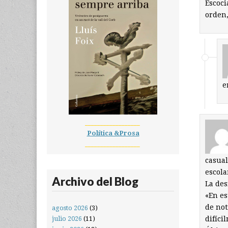
Escoci
orden,
e
__________________
Política &Prosa
__________________
casual
escola
Archivo del Blog
La de
«En es
de not
agosto 2026
(3)
difíci
julio 2026
(11)