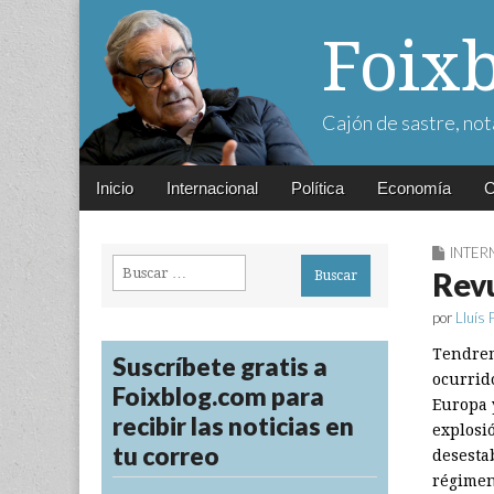
Foix
Cajón de sastre, not
Main
Skip
Inicio
Internacional
Política
Economía
C
menu
to
content
INTER
Buscar:
Revu
por
Lluís 
Tendrem
Suscríbete gratis a
ocurrid
Foixblog.com para
Europa 
recibir las noticias en
explosi
tu correo
desestab
régimen