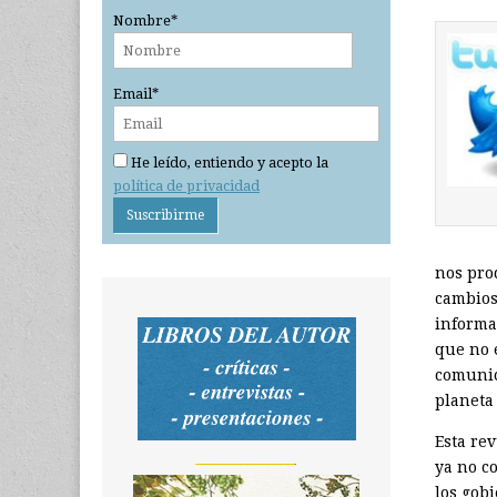
Nombre*
Email*
He leído, entiendo y acepto la
política de privacidad
nos prod
cambios
informa
que no 
comunic
planeta
Esta re
_______________
ya no c
los gob