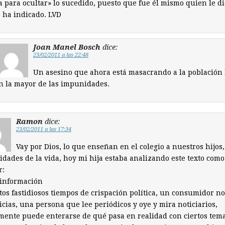
a para ocultar» lo sucedido, puesto que fue él mismo quien le di
 ha indicado. LVD
Joan Manel Bosch
dice:
23/02/2011 a las 22:48
Un asesino que ahora está masacrando a la población 
n la mayor de las impunidades.
Ramon
dice:
23/02/2011 a las 17:34
Vay por Dios, lo que enseñan en el colegio a nuestros hijos,
idades de la vida, hoy mi hija estaba analizando este texto como
r:
sinformación
tos fastidiosos tiempos de crispación política, un consumidor n
icias, una persona que lee periódicos y oye y mira noticiarios,
lmente puede enterarse de qué pasa en realidad con ciertos tema