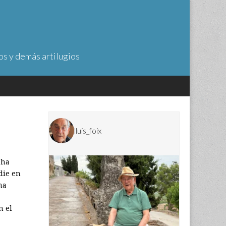
os y demás artilugios
lluis_foix
 ha
die en
na
n el