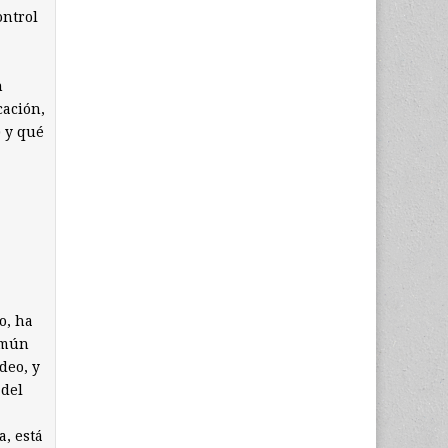
ontrol
n
cación,
) y qué
o, ha
omún
deo, y
 del
a, está