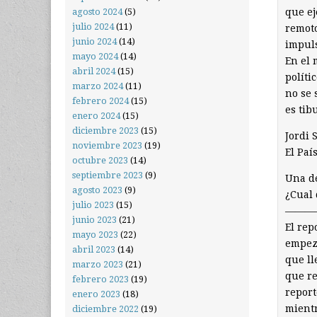
que ej
agosto 2024
(5)
julio 2024
(11)
remoto
junio 2024
(14)
impuls
mayo 2024
(14)
En el 
abril 2024
(15)
políti
marzo 2024
(11)
no se 
febrero 2024
(15)
es tib
enero 2024
(15)
diciembre 2023
(15)
Jordi 
noviembre 2023
(19)
El Paí
octubre 2023
(14)
septiembre 2023
(9)
Una de
agosto 2023
(9)
¿Cual 
julio 2023
(15)
———
junio 2023
(21)
El rep
mayo 2023
(22)
empeza
abril 2023
(14)
que ll
marzo 2023
(21)
que re
febrero 2023
(19)
report
enero 2023
(18)
mientr
diciembre 2022
(19)