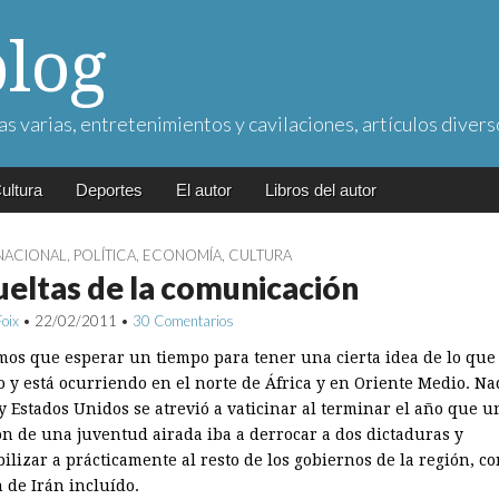
blog
as varias, entretenimientos y cavilaciones, artículos divers
ultura
Deportes
El autor
Libros del autor
NACIONAL
,
POLÍTICA
,
ECONOMÍA
,
CULTURA
eltas de la comunicación
Foix
•
22/02/2011
•
30 Comentarios
os que esperar un tiempo para tener una cierta idea de lo que
o y está ocurriendo en el norte de África y en Oriente Medio. Na
y Estados Unidos se atrevió a vaticinar al terminar el año que u
ón de una juventud airada iba a derrocar a dos dictaduras y
ilizar a prácticamente al resto de los gobiernos de la región, co
 de Irán incluído.