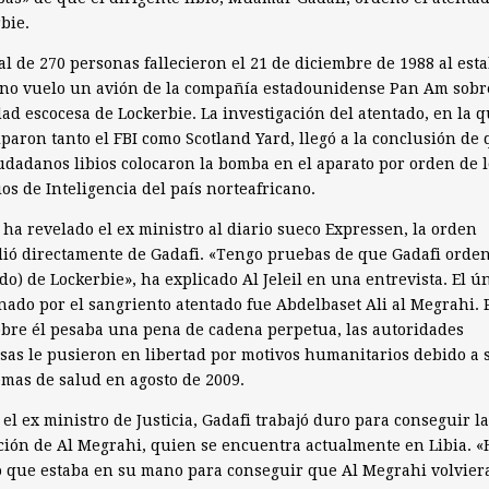
bie.
al de 270 personas fallecieron el 21 de diciembre de 1988 al esta
no vuelo un avión de la compañía estadounidense Pan Am sobr
dad escocesa de Lockerbie. La investigación del atentado, en la 
iparon tanto el FBI como Scotland Yard, llegó a la conclusión de
udadanos libios colocaron la bomba en el aparato por orden de l
ios de Inteligencia del país norteafricano.
ha revelado el ex ministro al diario sueco Expressen, la orden
ió directamente de Gadafi. «Tengo pruebas de que Gadafi orden
do) de Lockerbie», ha explicado Al Jeleil en una entrevista. El ú
ado por el sangriento atentado fue Abdelbaset Ali al Megrahi. 
bre él pesaba una pena de cadena perpetua, las autoridades
sas le pusieron en libertad por motivos humanitarios debido a 
mas de salud en agosto de 2009.
el ex ministro de Justicia, Gadafi trabajó duro para conseguir la
ción de Al Megrahi, quien se encuentra actualmente en Libia. «
o que estaba en su mano para conseguir que Al Megrahi volvier