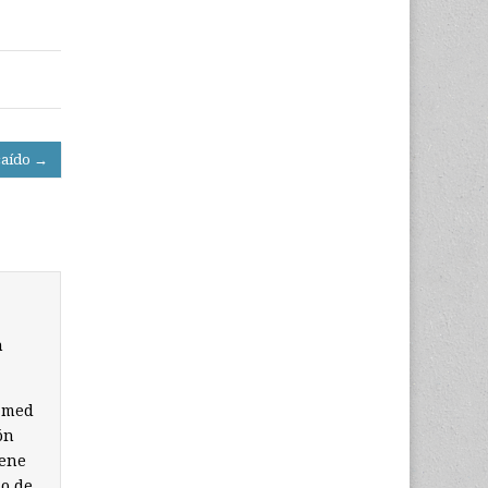
caído →
n
hamed
ón
iene
do de