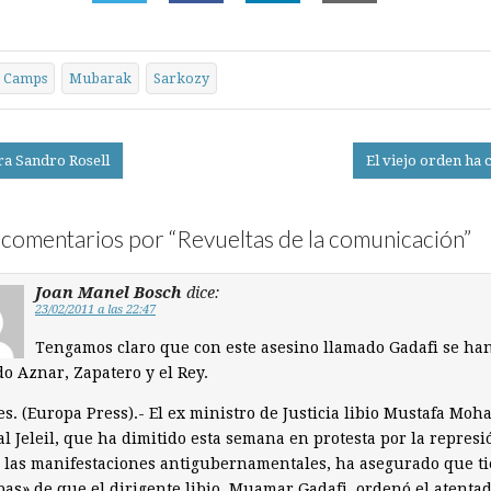
Camps
Mubarak
Sarkozy
ra Sandro Rosell
El viejo orden ha 
on
comentarios por “
Revueltas de la comunicación
”
Joan Manel Bosch
dice:
23/02/2011 a las 22:47
Tengamos claro que con este asesino llamado Gadafi se ha
o Aznar, Zapatero y el Rey.
s. (Europa Press).- El ex ministro de Justicia libio Mustafa Mo
l Jeleil, que ha dimitido esta semana en protesta por la represi
 las manifestaciones antigubernamentales, ha asegurado que t
as» de que el dirigente libio, Muamar Gadafi, ordenó el atenta