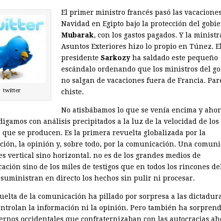
El primer ministro francés pasó las vacacione
Navidad en Egipto bajo la protección del gobi
Mubarak
, con los gastos pagados. Y la ministr
Asuntos Exteriores hizo lo propio en Túnez. E
presidente
Sarkozy
ha saldado este pequeño
escándalo ordenando que los ministros del g
no salgan de vacaciones fuera de Francia. Pa
twitter
chiste.
No atisbábamos lo que se venía encima y ahor
igamos con análisis precipitados a la luz de la velocidad de los
 que se producen. Es la primera revuelta globalizada por la
ción, la opinión y, sobre todo, por la comunicación. Una comun
es vertical sino horizontal. no es de los grandes medios de
ación sino de los miles de testigos que en todos los rincones de
 suministran en directo los hechos sin pulir ni procesar.
vuelta de la comunicación ha pillado por sorpresa a las dictadur
ontrolan la información ni la opinión. Pero también ha sorprend
iernos occidentales que confraternizaban con las autocracias ah