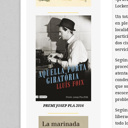
Locker
__________________
Un tot
en ple
locali
partic
dos ci
servic
Según 
proced
atenta
conden
que so
escoce
proble
PREMI JOSEP PLA 2016
Según 
__________________
libera
todo l