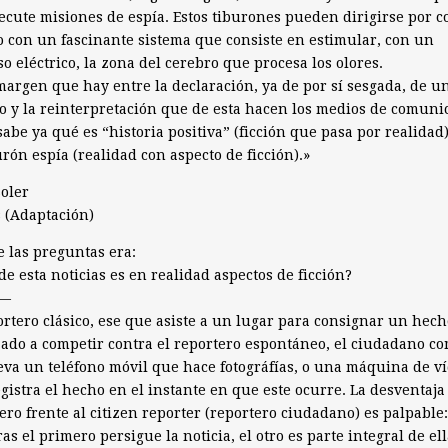
ecute misiones de espía. Estos tiburones pueden dirigirse por c
 con un fascinante sistema que consiste en estimular, con un
o eléctrico, la zona del cerebro que procesa los olores.
margen que hay entre la declaración, ya de por sí sesgada, de u
co y la reinterpretación que de esta hacen los medios de comuni
sabe ya qué es “historia positiva” (ficción que pasa por realidad
urón espía (realidad con aspecto de ficción).»
Soler
s (Adaptación)
 las preguntas era:
de esta noticias es en realidad aspectos de ficción?
—
ortero clásico, ese que asiste a un lugar para consignar un hech
do a competir contra el reportero espontáneo, el ciudadano c
eva un teléfono móvil que hace fotográfías, o una máquina de ví
gistra el hecho en el instante en que este ocurre. La desventaja
ero frente al citizen reporter (reportero ciudadano) es palpable:
as el primero persigue la noticia, el otro es parte integral de ell