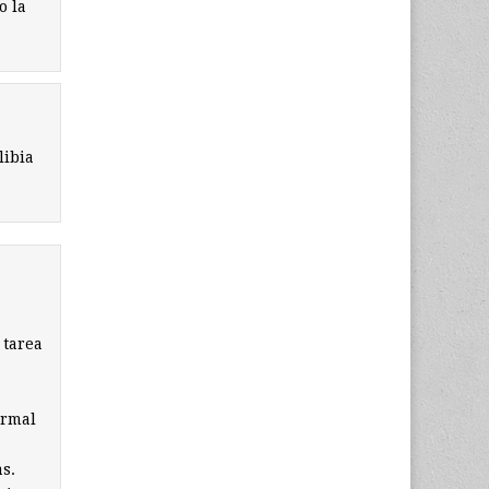
o la
libia
 tarea
ormal
s.