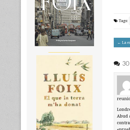
Tags:
Post
← La e
navigati
__________________
30 
reunid
Londre
Abud a
contra
«prueb