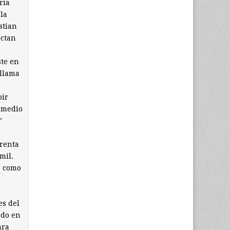
ria
la
stian
ectan
ste en
 llama
bir
r medio
”
arenta
mil.
a como
es del
ado en
ara