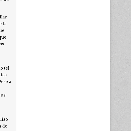
llar
e la
que
 que
os
ó (el
nico
Pese a
sus
Hizo
a de