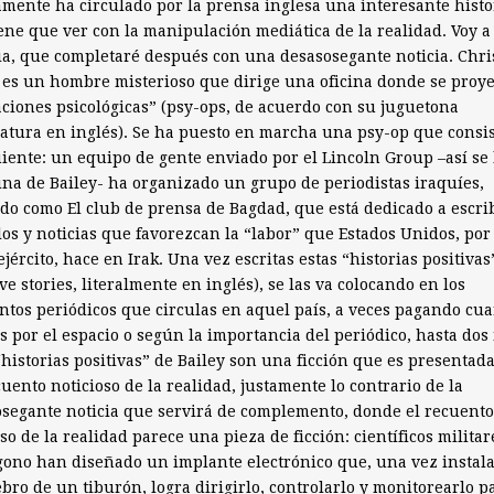
mente ha circulado por la prensa inglesa una interesante histo
ene que ver con la manipulación mediática de la realidad. Voy a 
ia, que completaré después con una desasosegante noticia. Chri
 es un hombre misterioso que dirige una oficina donde se proy
ciones psicológicas” (psy-ops, de acuerdo con su juguetona
atura en inglés). Se ha puesto en marcha una psy-op que consi
uiente: un equipo de gente enviado por el Lincoln Group –así se
cina de Bailey- ha organizado un grupo de periodistas iraquíes,
do como El club de prensa de Bagdad, que está dedicado a escri
los y noticias que favorezcan la “labor” que Estados Unidos, po
ejército, hace en Irak. Una vez escritas estas “historias positivas
ive stories, literalmente en inglés), se las va colocando en los
ntos periódicos que circulas en aquel país, a veces pagando cu
s por el espacio o según la importancia del periódico, hasta dos 
“historias positivas” de Bailey son una ficción que es presentad
uento noticioso de la realidad, justamente lo contrario de la
segante noticia que servirá de complemento, donde el recuento
so de la realidad parece una pieza de ficción: científicos militar
ono han diseñado un implante electrónico que, una vez instal
ebro de un tiburón, logra dirigirlo, controlarlo y monitorearlo p