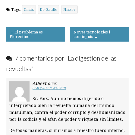
Tags:
Crisis
De Gaulle
Nasser
Post
← El problema es
Noves tecnologies i
Florentino
continguts →
navigation
7 comentarios por “
La digestión de las
revueltas
”
Albert
dice:
02/03/2011 a las 07:18
Sr. Foix: Aún no hemos digerido ó
interpretado bién la revuelta humana del mundo
musulman, contra el poder corrupto y deshumanizado
por la codicia y el afan de poder y riqueza sin limites.
De todas maneras, si miramos a nuestro fuero interno,