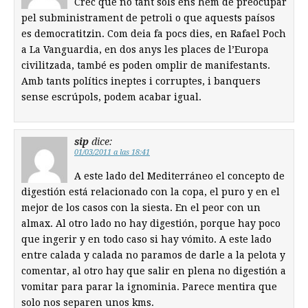
Crec que no tant sols ens hem de preocupar
pel subministrament de petroli o que aquests paísos
es democratitzin. Com deia fa pocs dies, en Rafael Poch
a La Vanguardia, en dos anys les places de l’Europa
civilitzada, també es poden omplir de manifestants.
Amb tants polítics ineptes i corruptes, i banquers
sense escrúpols, podem acabar igual.
sip
dice:
01/03/2011 a las 18:41
A este lado del Mediterráneo el concepto de
digestión está relacionado con la copa, el puro y en el
mejor de los casos con la siesta. En el peor con un
almax. Al otro lado no hay digestión, porque hay poco
que ingerir y en todo caso si hay vómito. A este lado
entre calada y calada no paramos de darle a la pelota y
comentar, al otro hay que salir en plena no digestión a
vomitar para parar la ignominia. Parece mentira que
solo nos separen unos kms.