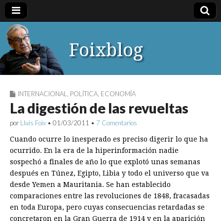
Foixblog
INTERNACIONAL
,
POLÍTICA
,
ECONOMÍA
La digestión de las revueltas
por
Lluís Foix
•
01/03/2011
•
7 Comentarios
Cuando ocurre lo inesperado es preciso digerir lo que ha
ocurrido. En la era de la hiperinformación nadie
sospechó a finales de año lo que explotó unas semanas
después en Túnez, Egipto, Libia y todo el universo que va
desde Yemen a Mauritania. Se han establecido
comparaciones entre las revoluciones de 1848, fracasadas
en toda Europa, pero cuyas consecuencias retardadas se
concretaron en la Gran Guerra de 1914 y en la aparición