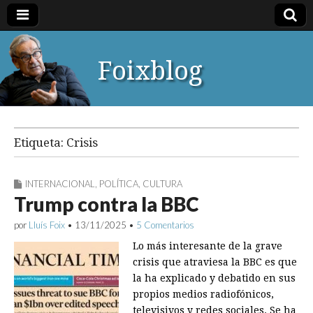
Foixblog
Etiqueta:
Crisis
INTERNACIONAL
,
POLÍTICA
,
CULTURA
Trump contra la BBC
por
Lluís Foix
•
13/11/2025
•
5 Comentarios
Lo más interesante de la grave
crisis que atraviesa la BBC es que
la ha explicado y debatido en sus
propios medios radiofónicos,
televisivos y redes sociales. Se ha