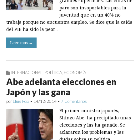
grandes superficies. Las cifras de
paro son insoportables para la
juventud que en un 40% no
trabaja porque no encuentra empleo. Se dice que la caída
del PIB ha sido la peor…
Leer más →
INTERNACIONAL
,
POLÍTICA
,
ECONOMÍA
Abe adelanta elecciones en
Japón y las gana
por
Lluís Foix
•
14/12/2014
•
7 Comentarios
El primer ministro japonés,
Shinzo Abe, ha precipitado unas
elecciones y las ha ganado. Se
aclararon los problemas y las
dudas sobre su política