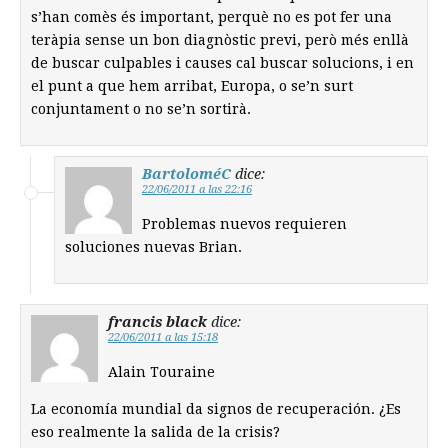
s’han comès és important, perquè no es pot fer una
teràpia sense un bon diagnòstic previ, però més enllà
de buscar culpables i causes cal buscar solucions, i en
el punt a que hem arribat, Europa, o se’n surt
conjuntament o no se’n sortirà.
BartoloméC
dice:
22/06/2011 a las 22:16
Problemas nuevos requieren
soluciones nuevas Brian.
francis black
dice:
22/06/2011 a las 15:18
Alain Touraine
La economía mundial da signos de recuperación. ¿Es
eso realmente la salida de la crisis?