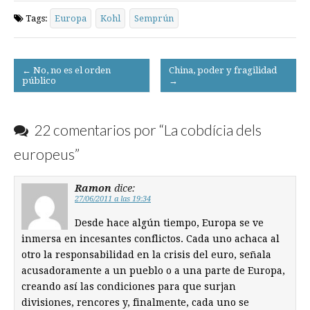
Tags:
Europa
Kohl
Semprún
Post
← No, no es el orden
China, poder y fragilidad
público
→
navigation
22 comentarios por “
La cobdícia dels
europeus
”
Ramon
dice:
27/06/2011 a las 19:34
Desde hace algún tiempo, Europa se ve
inmersa en incesantes conflictos. Cada uno achaca al
otro la responsabilidad en la crisis del euro, señala
acusadoramente a un pueblo o a una parte de Europa,
creando así las condiciones para que surjan
divisiones, rencores y, finalmente, cada uno se