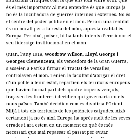
situacions crítiques com la que ens toca viure avui. Què
és el més important? Al meu entendre és que Europa ja
no és la incubadora de guerres internes i externes. No és
el centre del poder polític en el món. Però si una realitat
és un mirall per a la resta del món, aquesta realitat és
Europa. Per això, potser, hi ha tants intents d’erosionar el
seu lideratge institucional en el món.
Quan, l’any 1918,
Woodrow Wilson, Lloyd George
i
Georges Clemenceau
, els vencedors de la Gran Guerra,
s’asseien a París a firmar el Tractat de Versalles,
controlaven el món. Tenien la facultat d’atorgar el dret
d’un poble a tenir estat, repartien els territoris europeus
que havien format part dels quatre imperis vençuts,
traçaven les fronteres i decidien qui governaria en els
nous països. També decidien com es dividiria l’Orient
Mitjà i tots els territoris de les potències caigudes. Això
certament ja no és així. Europa ha après molt de les seves
errades i ara estem en un moment en què és més
necessari que mai repassar el passat per evitar