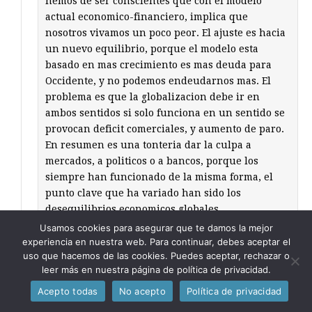
hemos de ser conscientes que con el modelo
actual economico-financiero, implica que
nosotros vivamos un poco peor. El ajuste es hacia
un nuevo equilibrio, porque el modelo esta
basado en mas crecimiento es mas deuda para
Occidente, y no podemos endeudarnos mas. El
problema es que la globalizacion debe ir en
ambos sentidos si solo funciona en un sentido se
provocan deficit comerciales, y aumento de paro.
En resumen es una tonteria dar la culpa a
mercados, a politicos o a bancos, porque los
siempre han funcionado de la misma forma, el
punto clave que ha variado han sido los
desequilibrios economicos globales.
Usamos cookies para asegurar que te damos la mejor
experiencia en nuestra web. Para continuar, debes aceptar el
francis black
dice:
uso que hacemos de las cookies. Puedes aceptar, rechazar o
23/06/2011 a las 10:15
leer más en nuestra página de política de privacidad.
Hoy Foix habla de China y creo
Acepto todas
No acepto
Política de privacidad
que el nuevo dossier La vanguardia también,