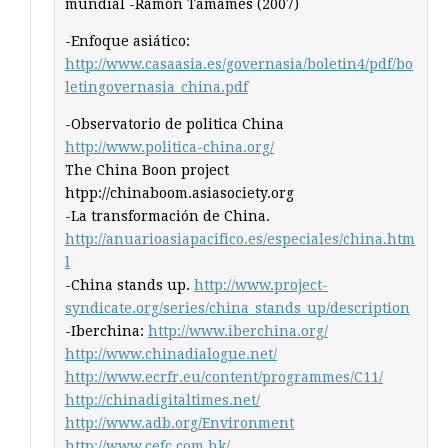
mundial -Ramón Tamames (2007)
-Enfoque asiático:
http://www.casaasia.es/governasia/boletin4/pdf/bo
letingovernasia_china.pdf
-Observatorio de politica China
http://www.politica-china.org/
The China Boon project
htpp://chinaboom.asiasociety.org
-La transformación de China.
http://anuarioasiapacifico.es/especiales/china.htm
l
-China stands up.
http://www.project-
syndicate.org/series/china_stands_up/description
-Iberchina:
http://www.iberchina.org/
http://www.chinadialogue.net/
http://www.ecrfr.eu/content/programmes/C11/
http://chinadigitaltimes.net/
http://www.adb.org/Environment
http://www.cefc.com.hk/