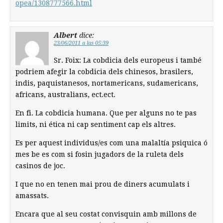
opea/1308777566.html
Albert
dice:
23/06/2011 a las 05:39
Sr. Foix: La cobdicia dels europeus i també
podriem afegir la cobdicia dels chinesos, brasilers,
indis, paquistanesos, nortamericans, sudamericans,
africans, australians, ect.ect.
En fi. La cobdicia humana. Que per alguns no te pas
limits, ni ética ni cap sentiment cap els altres.
Es per aquest individus/es com una malaltía psiquica ó
mes be es com si fosin jugadors de la ruleta dels
casinos de joc.
I que no en tenen mai prou de diners acumulats i
amassats.
Encara que al seu costat convisquin amb millons de