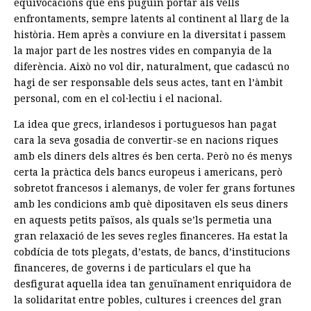
equivocacions que ens puguin portar als vells
enfrontaments, sempre latents al continent al llarg de la
història. Hem après a conviure en la diversitat i passem
la major part de les nostres vides en companyia de la
diferència. Això no vol dir, naturalment, que cadascú no
hagi de ser responsable dels seus actes, tant en l’àmbit
personal, com en el col·lectiu i el nacional.
La idea que grecs, irlandesos i portuguesos han pagat
cara la seva gosadia de convertir-se en nacions riques
amb els diners dels altres és ben certa. Però no és menys
certa la pràctica dels bancs europeus i americans, però
sobretot francesos i alemanys, de voler fer grans fortunes
amb les condicions amb què dipositaven els seus diners
en aquests petits països, als quals se’ls permetia una
gran relaxació de les seves regles financeres. Ha estat la
cobdícia de tots plegats, d’estats, de bancs, d’institucions
financeres, de governs i de particulars el que ha
desfigurat aquella idea tan genuïnament enriquidora de
la solidaritat entre pobles, cultures i creences del gran