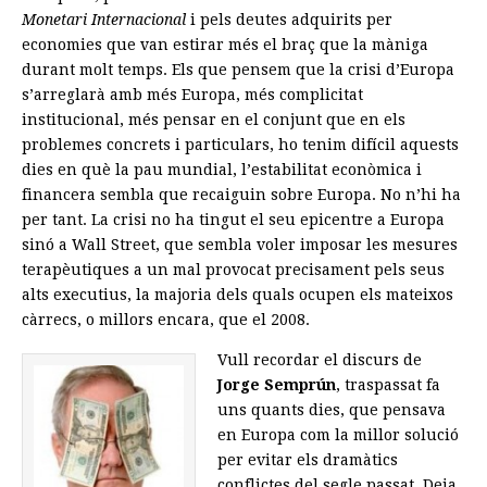
Monetari Internacional
i pels deutes adquirits per
economies que van estirar més el braç que la màniga
durant molt temps. Els que pensem que la crisi d’Europa
s’arreglarà amb més Europa, més complicitat
institucional, més pensar en el conjunt que en els
problemes concrets i particulars, ho tenim difícil aquests
dies en què la pau mundial, l’estabilitat econòmica i
financera sembla que recaiguin sobre Europa. No n’hi ha
per tant. La crisi no ha tingut el seu epicentre a Europa
sinó a Wall Street, que sembla voler imposar les mesures
terapèutiques a un mal provocat precisament pels seus
alts executius, la majoria dels quals ocupen els mateixos
càrrecs, o millors encara, que el 2008.
Vull recordar el discurs de
Jorge Semprún
, traspassat fa
uns quants dies, que pensava
en Europa com la millor solució
per evitar els dramàtics
conflictes del segle passat. Deia