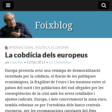
Foixblog
INTERNACIONAL
,
POLÍTICA
,
ECONOMÍA
La cobdícia dels europeus
por
Lluís Foix
•
22/06/2011
•
22 Comentarios
Europa presenta avui una estampa de desmoralització
envoltada per la cobdícia, el fracàs de les polítiques
econòmiques, la fragilitat de l’euro i les tensions entre el
països del nord i les poblacions del sud ofegades per les
conseqüències de la crisi amb les seves retallades i
ajustos radicals. Europa, i més concretament la zona euro,
sembla esbotzar-se per l’ortodòxia dels bancs centrals
europeus, per les recomanacions canviants del
Fons