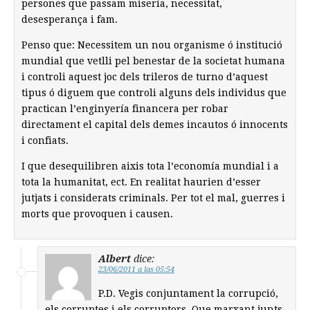
persones que passam misería, necessitat,
desesperança i fam.
Penso que: Necessitem un nou organisme ó institució
mundial que vetlli pel benestar de la societat humana
i controli aquest joc dels trileros de turno d’aquest
tipus ó diguem que controli alguns dels individus que
practican l’enginyería financera per robar
directament el capital dels demes incautos ó innocents
i confiats.
I que desequilibren aixis tota l’economía mundial i a
tota la humanitat, ect. En realitat haurien d’esser
jutjats i considerats criminals. Per tot el mal, guerres i
morts que provoquen i causen.
Albert
dice:
23/06/2011 a las 05:54
P.D. Vegis conjuntament la corrupció,
els corruptes i els corruptors. Que marxant junts