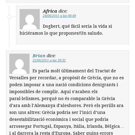
Africa
dice:
24/06/2011 a las 08:49
Dogbert, qué fácil seria la vida si
hiciéramos lo que propones!Un saludo.
Brian
dice:
22/06/2011 a las 18:32
Es parla molt últimament del Tractat de
Versalles per recordar, a propòsit de Grècia, que no es
poden imposar a una nació condicions denigrants i
impossibles de complir. Aquí s’acaben els
paral·lelismes, perquè no és comparable la Grècia
d’ara amb l’Alemanya d’aleshores. Però els perills ara
son uns altres: Grècia podria ser l’inici d’una
desestabilització econòmica i social que podria
arrossegar Portugal, Espanya, Itàlia, Irlanda, Bèlgica…
i al darrera la resta d’Europa. Saber quins errors