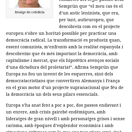
Semprún que “el meu cas és el
Imatge de cobdícia
d’un antic leninista, que era,
per tant, autieuropeu, que
descobreix com en el projecte
europeu s’obre un horitzó possible per practicar una
democràcia radical. La transformació es produeix quan,
essent comunista, m’enfronto amb la realitat espanyola i
descobreixo que és més important la democràcia, amb
capitalisme i mercat, que els hipotètics avenços socials
d’una dictadura del proletariat”. Afirma Semprún que
Europa no fou un invent de les esquerres, sinó dels
democratacristians que convertiren Alemanya i França
en el gran motor d’un projecte supranacional que féu de
la democràcia un dels seus pilars essencials.
Europa s’ha anat fent a poc a poc, dos passos endavant i
un enrere, amb crisis gairebé endèmiques, amb
lideratges de gran nivell i amb personatges grisos i sense
carisma, amb èpoques d’esplendor econòmica i amb