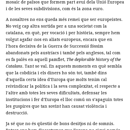
mosaic de països que formem part avui dela Unió Europea
i de les seves subdivisions, com és la zona euro.
A nosaltres no ens queda més remei que ser europeistes.
No veig cap altra sortida per a una societat com la
catalana, en què, per vocació i per història, sempre hem
volgut agafar-nos en aliats europeus, encara que en
l’hora decisiva de la Guerra de Successió fóssim
abandonats pels austríacs i també pels anglesos, tal com
es fa palès en aquell pamflet,
The deplorable history of the
Catalans
. Tant se val. En aquests moments en què sembla
que la cobdícia i els diners ho són tot, també dins
d’aquella certa idea d’Europa que molts tenim cal
reivindicar la política i la seva complexitat, el respecte a
l’altre amb totes les seves dificultats, defensar les
institucions i fer d’Europa el lloc comú on s’apaguin totes
les guspires que tan sovint han causat violència i
destrucció.
Ja sé que no és qüestió de bons desitjos ni de somnis.