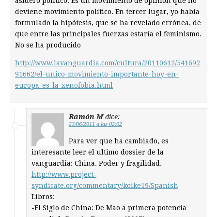
asidero político. Es un movimiento de opinión que no
deviene movimiento político. En tercer lugar, yo había
formulado la hipótesis, que se ha revelado errónea, de
que entre las principales fuerzas estaría el feminismo.
No se ha producido
http://www.lavanguardia.com/cultura/20110612/541692
91662/el-unico-movimiento-importante-hoy-en-
europa-es-la-xenofobia.html
Ramón M
dice:
23/06/2011 a las 02:02
Para ver que ha cambiado, es
interesante leer el ultimo dossier de la
vanguardia: China. Poder y fragilidad.
http://www.project-
syndicate.org/commentary/koike19/Spanish
Libros:
-El Siglo de China: De Mao a primera potencia