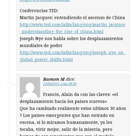
Conferencias TED:
Martin Jacques: entendiendo el ascenso de China
http://www.ted.com/talks/lang/eng/martin_jacques
_understanding_the_rise_of_china.html
Joseph Nye nos habla sobre los desplazamientos
mundiales de poder
http://www.ted.com/talks/lang/eng/joseph_nye_on_
global_power_shifts.html
Ramon M
dice:
23/06/2011 a las 08:50
Francis, Alain da con las claves: «el
desplazamiento hacia los paises nuevos»
Que ha cambiado realmente estos ultimos 30 años
? Los paises emergentes que han entrado en
escena, si lo miramos humanamente, ya les
tocaba, vivir mejor, salir de la miseria, pero