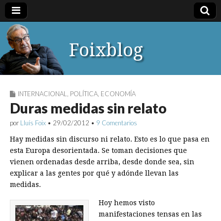
Foixblog
INTERNACIONAL
,
POLÍTICA
,
ECONOMÍA
Duras medidas sin relato
por
Lluís Foix
•
29/02/2012
•
9 Comentarios
Hay medidas sin discurso ni relato. Esto es lo que pasa en
esta Europa desorientada. Se toman decisiones que
vienen ordenadas desde arriba, desde donde sea, sin
explicar a las gentes por qué y adónde llevan las
medidas.
Hoy hemos visto
manifestaciones tensas en las