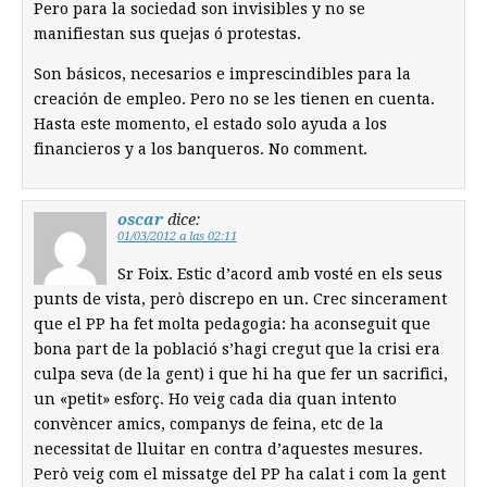
Pero para la sociedad son invisibles y no se
manifiestan sus quejas ó protestas.
Son básicos, necesarios e imprescindibles para la
creación de empleo. Pero no se les tienen en cuenta.
Hasta este momento, el estado solo ayuda a los
financieros y a los banqueros. No comment.
oscar
dice:
01/03/2012 a las 02:11
Sr Foix. Estic d’acord amb vosté en els seus
punts de vista, però discrepo en un. Crec sincerament
que el PP ha fet molta pedagogia: ha aconseguit que
bona part de la població s’hagi cregut que la crisi era
culpa seva (de la gent) i que hi ha que fer un sacrifici,
un «petit» esforç. Ho veig cada dia quan intento
convèncer amics, companys de feina, etc de la
necessitat de lluitar en contra d’aquestes mesures.
Però veig com el missatge del PP ha calat i com la gent