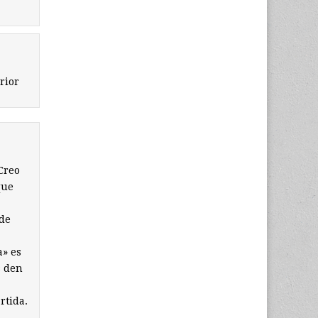
rior
Creo
que
 de
a» es
s den
rtida.