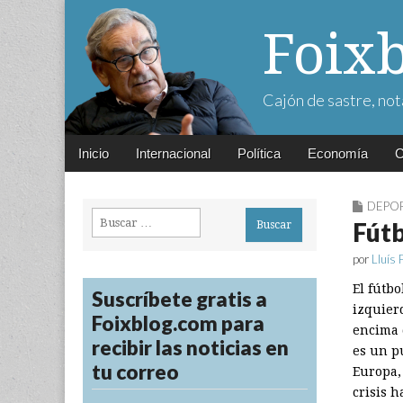
Foix
Cajón de sastre, not
Main
Skip
Inicio
Internacional
Política
Economía
C
menu
to
content
DEPO
Buscar:
Fútb
por
Lluís 
El fútbo
Suscríbete gratis a
izquierd
Foixblog.com para
encima d
recibir las noticias en
es un p
tu correo
Europa, 
crisis h