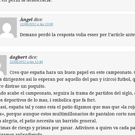
 en perill la democràcia.
Àngel
dice:
12/06/2012 a las 13:06
Demano perdó la resposta volia esser per l’article ante
dogbert
dice:
12/06/2012 a las 12:44
Creo que españa hara un buen papel en este campeonato. 
s dirigentes asi lo esperan por aquello del pan y (circo) futbol, 
e distrae un poquito.
do acabe el campeonato, seguira la trama de partidos del siglo,
s deportivos de lo mas, i embolica que fa fort.
asi, españa tal y como esta el patio digamos que mas que «la roj
ja», porque aunque estos multimillonarios de pantalon corto no
 alegria, el patio necesita un barrido general.
imas de riesgo y primas por ganar. Adivinen a quien va cada pa
sigamos aplaudiendo.