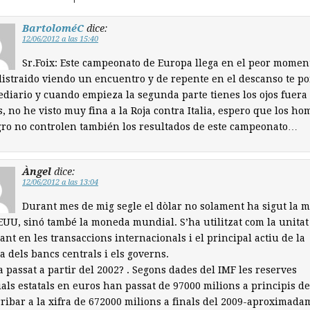
BartoloméC
dice:
12/06/2012 a las 15:40
Sr.Foix: Este campeonato de Europa llega en el peor momen
distraido viendo un encuentro y de repente en el descanso te p
ediario y cuando empieza la segunda parte tienes los ojos fuera 
s, no he visto muy fina a la Roja contra Italia, espero que los h
ro no controlen también los resultados de este campeonato…
Àngel
dice:
12/06/2012 a las 13:04
Durant mes de mig segle el dòlar no solament ha sigut la 
EUU, sinó també la moneda mundial. S’ha utilitzat com la unitat
nt en les transaccions internacionals i el principal actiu de la
a dels bancs centrals i els governs.
 passat a partir del 2002? . Segons dades del IMF les reserves
ls estatals en euros han passat de 97000 milions a principis de
rribar a la xifra de 672000 milions a finals del 2009-aproximada