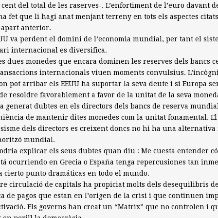
 cent del total de les raserves-. L’enfortiment de l’euro davant d
ha fet que li hagi anat menjant terreny en tots els aspectes citats
 apart anterior.
UU va perdent el domini de l’economia mundial, per tant el sis
ri internacional es diversifica.
es dues monedes que encara dominen les reserves dels bancs c
transaccions internacionals viuen moments convulsius. L’incògn
 on pot arribar els EEUU ha suportar la seva deute i si Europa se
de resoldre favorablement a favor de la unitat de la seva moned
ha generat dubtes en els directors dels bancs de reserva mundial
iència de mantenir dites monedes com la unitat fonamental. El
sisme dels directors es creixent doncs no hi ha una alternativa 
horitzó mundial.
odria explicar els seus dubtes quan diu : Me cuesta entender c
tá ocurriendo en Grecia o España tenga repercusiones tan inme
a cierto punto dramáticas en todo el mundo.
ure circulació de capitals ha propiciat molts dels desequilibris de
a de pagos que estan en l’origen de la crisi i que continuen im
ctivació. Els governs han creat un “Matrix” que no controlen i q