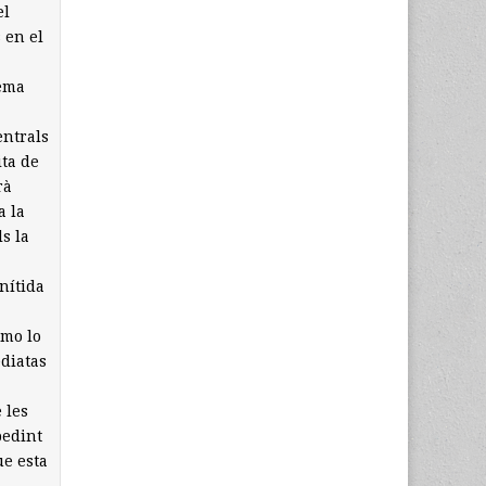
el
 en el
tema
entrals
ita de
rà
a la
s la
nítida
ómo lo
diatas
 les
pedint
ue esta