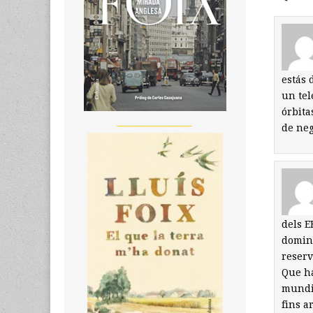
estás 
un tel
órbita
__________________
de neg
dels E
domina
reserv
Que ha
mundia
fins a