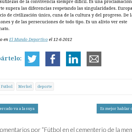
 sutilezas de la convivencia siempre difícil. Es una proclamació
rte supera las diferencias respetando las singularidades. Europ
io de civilización único, cuna de la cultura y del progreso. De l
ones y de las persecuciones de todo tipo. Es un alivio ver este
ato.
do en
El Mundo Deportivo
el 12-6-2012
ártelo:
Futbol
Merkel
deporte
ercado va a la suya
Es mejor hablar 
on
omentarios por “
Fútbol en el cementerio de la me