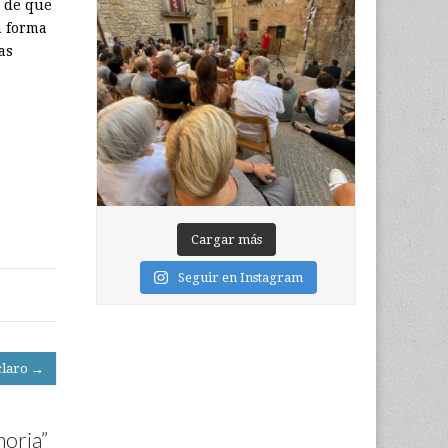
n de que
a forma
as
Cargar más
Seguir en Instagram
claro →
moria
”