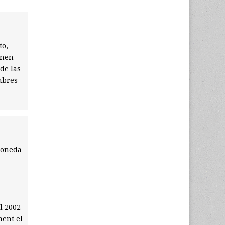
to,
onen
de las
ombres
moneda
l 2002
ment el