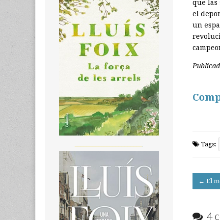
que las
el depo
un espac
revoluci
campeon
Publica
Comp
_______________________
Tags:
Post
← El m
navigati
4 c