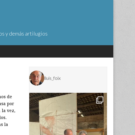
os y demás artilugios
lluis_foix
nos de
asa por
 la vez,
dos.
s la