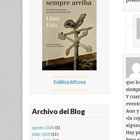
posant
__________________
Política &Prosa
que lo
__________________
siempr
Y cuan
evento
Archivo del Blog
Aun y 
«la co
alguna
agosto 2026
(3)
Hay pr
julio 2026
(11)
Pero 