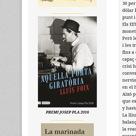
30 per
dòlar 
__________________
punt i
Els EE
moneta
Però l
i les 
fins a
capaç 
crisi 
conven
nervio
en el 
Això p
que es
y hast
PREMI JOSEP PLA 2016
La lli
__________________
balanç
la rea