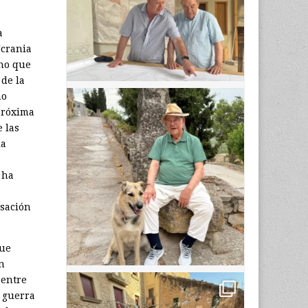
a
Ucrania
rno que
 de la
no
próxima
e las
ia
 ha
nsación
que
un
 entre
a guerra