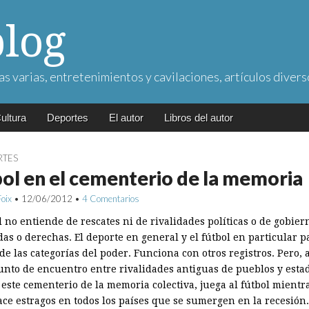
blog
as varias, entretenimientos y cavilaciones, artículos divers
ultura
Deportes
El autor
Libros del autor
RTES
ol en el cementerio de la memoria
Foix
•
12/06/2012
•
4 Comentarios
l no entiende de rescates ni de rivalidades políticas o de gobier
as o derechas. El deporte en general y el fútbol en particular p
e las categorías del poder. Funciona con otros registros. Pero, a
unto de encuentro entre rivalidades antiguas de pueblos y esta
este cementerio de la memoria colectiva, juega al fútbol mientra
ace estragos en todos los países que se sumergen en la recesión.