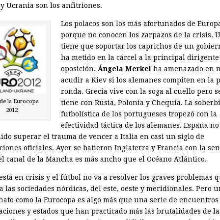
y Ucrania son los anfitriones.
Los polacos son los más afortunados de Europ
porque no conocen los zarpazos de la crisis. 
tiene que soportar los caprichos de un gobie
ha metido en la cárcel a la principal dirigente
oposición.
Ángela Merkel
ha amenazado en 
acudir a Kiev si los alemanes compiten en la 
ronda. Grecia vive con la soga al cuello pero s
de la Eurocopa
tiene con Rusia, Polonia y Chequia. La soberb
2012
futbolística de los portugueses tropezó con la
efectividad táctica de los alemanes. España no
ido superar el trauma de vencer a Italia en casi un siglo de
iones oficiales. Ayer se batieron Inglaterra y Francia con la se
el canal de la Mancha es más ancho que el Océano Atlántico.
stá en crisis y el fútbol no va a resolver los graves problemas 
a las sociedades nórdicas, del este, oeste y meridionales. Pero 
ato como la Eurocopa es algo más que una serie de encuentros
naciones y estados que han practicado más las brutalidades de l