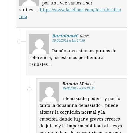
por una vez vamos a ser
sutiles…..
https://www.facebook.com/descubreirla
nda
BartoloméC
dice:
19/06/2012 a las 17:58
Ramón, necesitamos puntos de
referencia, los estamos perdiendo a
raudales…
Ramón M
dice:
19/06/2012 a las 21:17
«demasiado poder – y por lo
tanto la dopamina demasiado – puede
alterar la cognición normal y la
emoción, dando lugar a graves errores
de juicio y la impermeabilidad al riesgo,
por no hablar de egocentrismo enorme