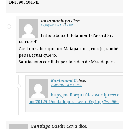
DNI390540454E
Rosamariapo
dice:
19/06/2012 a las 12:08
Enhorabona !! totalment d’acord Sr.
Martorell.
Gust en saber que un Mataparenc , com jo, també
pensa igual que jo.
Salutacions cordials per tots des de Matadepera.
BartoloméC
dice:
19/06/2012 a las 22:52
http://jmallorqui.files.wordpress.c
om/2012/01/matadepera-web-05g1.jpg?w=960
Santiago Casán Cava
dice: