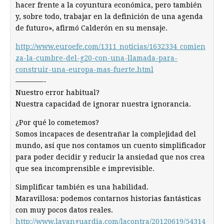
hacer frente a la coyuntura económica, pero también
y, sobre todo, trabajar en la definición de una agenda
de futuro», afirmó Calderón en su mensaje.
http://www.euroefe.com/1311_noticias/1632334_comien
za-la-cumbre-del-g20-con-una-llamada-para-
construir-una-europa-mas-fuerte.html
————-
Nuestro error habitual?
Nuestra capacidad de ignorar nuestra ignorancia.
¿Por qué lo cometemos?
Somos incapaces de desentrañar la complejidad del
mundo, así que nos contamos un cuento simplificador
para poder decidir y reducir la ansiedad que nos crea
que sea incomprensible e imprevisible.
Simplificar también es una habilidad.
Maravillosa: podemos contarnos historias fantásticas
con muy pocos datos reales.
http://www.lavanguardia.com/lacontra/20120619/54314