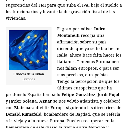
sugerencias del FMI para que suba el IVA, baje el sueldo a
los funcionarios y levante la desgravación fiscal de las
viviendas.
El gran periodista
Indro
Montanelli
recogía una
afirmación sobre su país
diciendo que ya se había hecho
Italia, ahora hace falta hacer los
italianos. Tenemos Europa pero
nos faltan europeos, o para ser
Bandera de la Unión
más precisos, europeístas.
Europea
Tengo la percepción de que los
últimos europeístas que ha
producido España han sido
Felipe González, Jordi Pujol
y
Javier Solana
.
Aznar
se nos volvió atlantista y colaboró
con
Blair
para dividir Europa siguiendo las directrices de
Donald Rumsfeld
, bombardero de Bagdad, que se refería
a la vieja y a la nueva Europa. Pueden recuperar en la
hemeroteca de este diario la trama entre Moncloa y