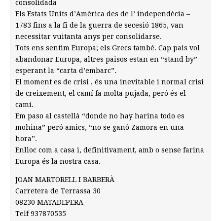
consolidada
Els Estats Units d’Amèrica des de l’ independècia –
1783 fins a la fi de la guerra de secesió 1865, van
necessitar vuitanta anys per consolidarse.
Tots ens sentim Europa; els Grecs també. Cap pais vol
abandonar Europa, altres paisos estan en “stand by”
esperant la “carta d’embarc”.
El moment es de crisi , és una inevitable i normal crisi
de creixement, el camí fa molta pujada, peró és el
camí.
Em paso al castellà “donde no hay harina todo es
mohina” peró amics, “no se ganó Zamora en una
hora”.
Enlloc com a casa i, definitivament, amb o sense farina
Europa és la nostra casa.
JOAN MARTORELL I BARBERÀ
Carretera de Terrassa 30
08230 MATADEPERA
Telf 937870535