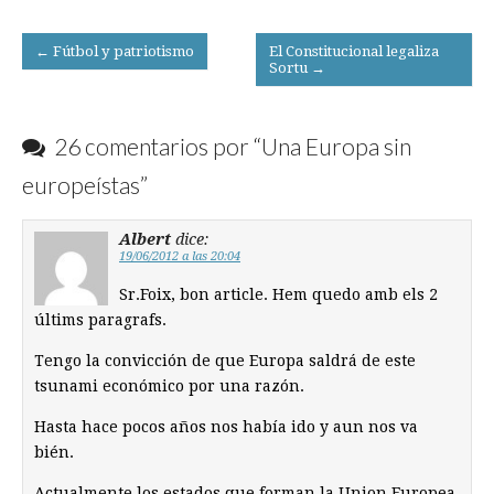
Post
← Fútbol y patriotismo
El Constitucional legaliza
Sortu →
navigation
26 comentarios por “
Una Europa sin
europeístas
”
Albert
dice:
19/06/2012 a las 20:04
Sr.Foix, bon article. Hem quedo amb els 2
últims paragrafs.
Tengo la convicción de que Europa saldrá de este
tsunami económico por una razón.
Hasta hace pocos años nos había ido y aun nos va
bién.
Actualmente los estados que forman la Union Europea