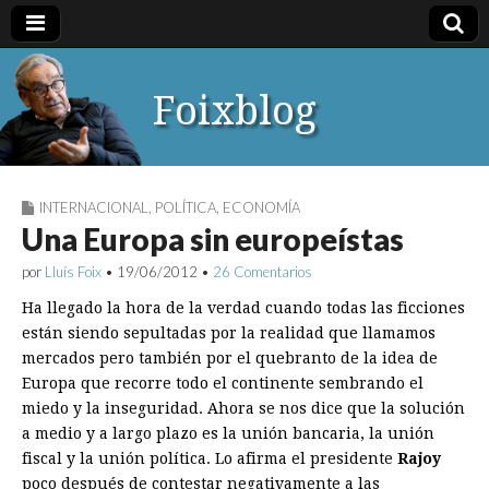
Foixblog
INTERNACIONAL
,
POLÍTICA
,
ECONOMÍA
Una Europa sin europeístas
por
Lluís Foix
•
19/06/2012
•
26 Comentarios
Ha llegado la hora de la verdad cuando todas las ficciones
están siendo sepultadas por la realidad que llamamos
mercados pero también por el quebranto de la idea de
Europa que recorre todo el continente sembrando el
miedo y la inseguridad. Ahora se nos dice que la solución
a medio y a largo plazo es la unión bancaria, la unión
fiscal y la unión política. Lo afirma el presidente
Rajoy
poco después de contestar negativamente a las