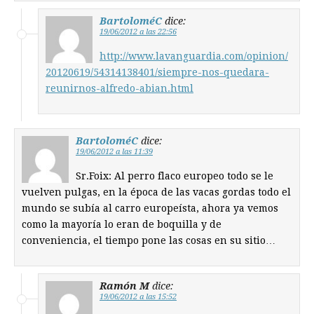
BartoloméC
dice:
19/06/2012 a las 22:56
http://www.lavanguardia.com/opinion/
20120619/54314138401/siempre-nos-quedara-
reunirnos-alfredo-abian.html
BartoloméC
dice:
19/06/2012 a las 11:39
Sr.Foix: Al perro flaco europeo todo se le
vuelven pulgas, en la época de las vacas gordas todo el
mundo se subía al carro europeísta, ahora ya vemos
como la mayoría lo eran de boquilla y de
conveniencia, el tiempo pone las cosas en su sitio…
Ramón M
dice:
19/06/2012 a las 15:52