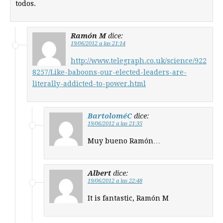
todos.
Ramón M
dice:
19/06/2012 a las 21:14
http://www.telegraph.co.uk/science/922
8257/Like-baboons-our-elected-leaders-are-
literally-addicted-to-power.html
BartoloméC
dice:
19/06/2012 a las 21:35
Muy bueno Ramón…
Albert
dice:
19/06/2012 a las 22:48
It is fantastic, Ramón M