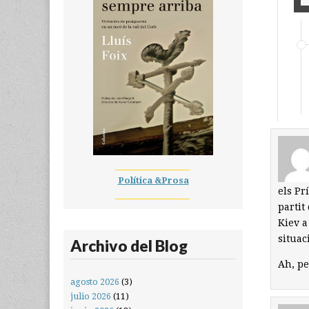
__________________
Política &Prosa
els Pr
__________________
partit
Kiev a
situac
Archivo del Blog
Ah, pe
agosto 2026
(3)
julio 2026
(11)