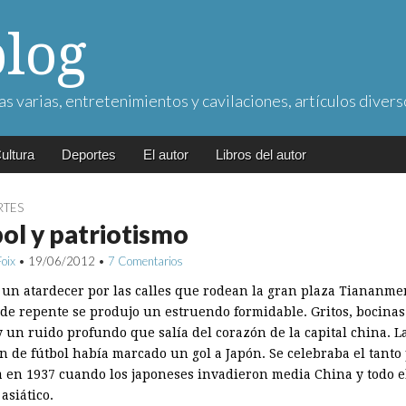
blog
as varias, entretenimientos y cavilaciones, artículos divers
ultura
Deportes
El autor
Libros del autor
RTES
ol y patriotismo
Foix
•
19/06/2012
•
7 Comentarios
un atardecer por las calles que rodean la gran plaza Tiananme
 de repente se produjo un estruendo formidable. Gritos, bocinas
y un ruido profundo que salía del corazón de la capital china. L
ón de fútbol había marcado un gol a Japón. Se celebraba el tanto
 en 1937 cuando los japoneses invadieron media China y todo e
asiático.