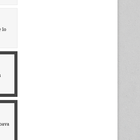
 lo
u
obava