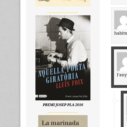
__________________
habitu
l’any
PREMI JOSEP PLA 2016
__________________