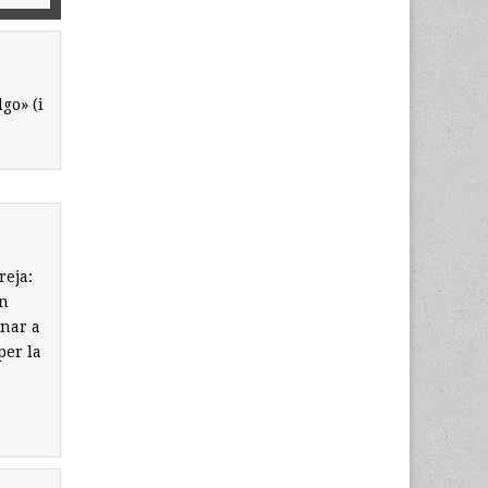
go» (i
reja:
un
anar a
per la