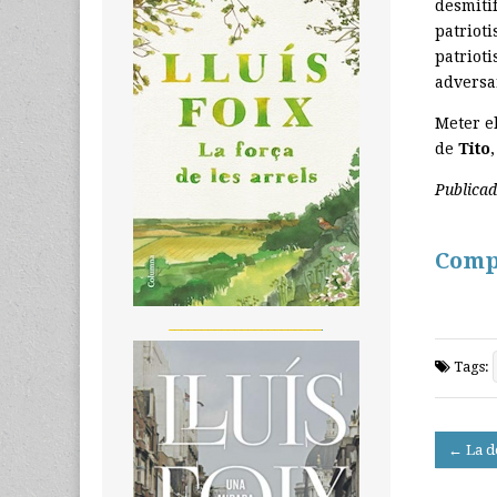
desmiti
patriot
patrioti
adversa
Meter el
de
Tito
Publica
Comp
_______________________
Tags:
Post
← La d
navigati