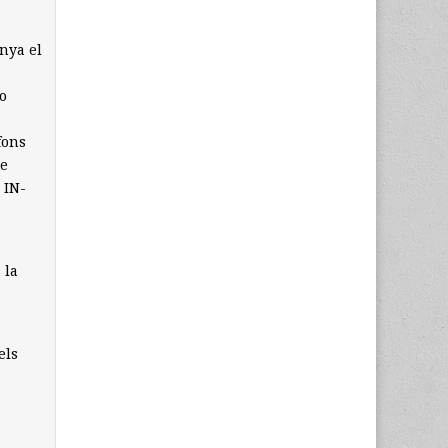
nya el
o
fons
ue
 IN-
 la
els