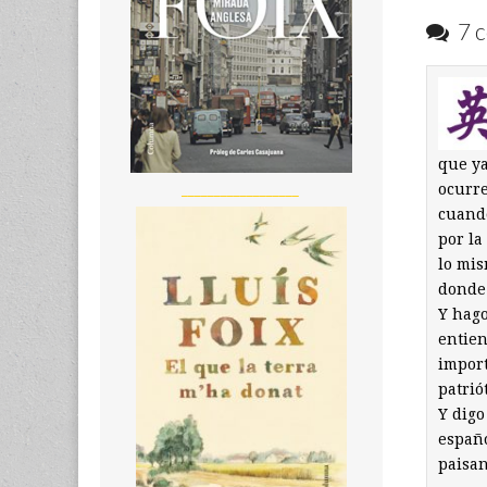
7 c
que ya
ocurre
__________________
cuando
por la
lo mis
donde 
Y hago
entien
import
patrió
Y digo
españ
paisan