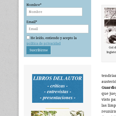
Nombre*
Email*
He leído, entiendo y acepto la
política de privacidad
Gol d
Inglat
tendría
austeri
Guardi
que jueg
visto pa
las lim
_______________
reunirn