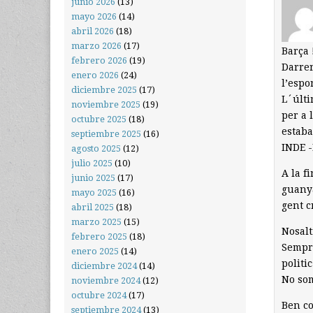
junio 2026
(13)
mayo 2026
(14)
abril 2026
(18)
marzo 2026
(17)
Barça 
febrero 2026
(19)
Darrer
enero 2026
(24)
l’espo
diciembre 2025
(17)
L´últi
noviembre 2025
(19)
per a 
octubre 2025
(18)
estaba
septiembre 2025
(16)
INDE 
agosto 2025
(12)
julio 2025
(10)
A la f
junio 2025
(17)
guanya
mayo 2025
(16)
gent 
abril 2025
(18)
marzo 2025
(15)
Nosalt
febrero 2025
(18)
Sempre
enero 2025
(14)
politi
diciembre 2024
(14)
No som
noviembre 2024
(12)
octubre 2024
(17)
Ben co
septiembre 2024
(13)