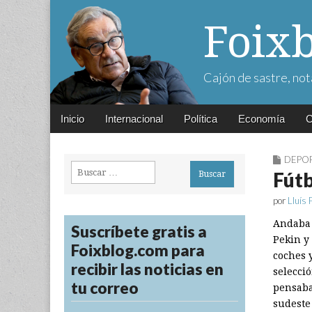
Foix
Cajón de sastre, not
Main
Skip
Inicio
Internacional
Política
Economía
C
menu
to
content
DEPO
Buscar:
Fútb
por
Lluís 
Andaba 
Suscríbete gratis a
Pekin y
Foixblog.com para
coches 
recibir las noticias en
selecci
tu correo
pensaba
sudeste 