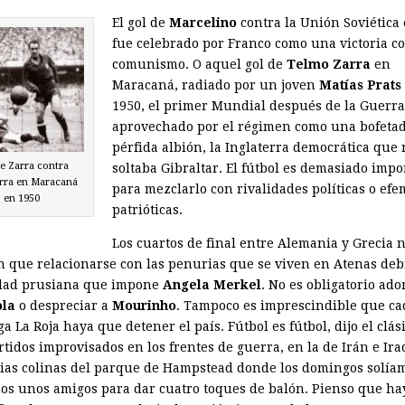
El gol de
Marcelino
contra la Unión Soviética
fue celebrado por Franco como una victoria co
comunismo. O aquel gol de
Telmo Zarra
en
Maracaná, radiado por un joven
Matías Prats
1950, el primer Mundial después de la Guerra
aprovechado por el régimen como una bofetad
pérfida albión, la Inglaterra democrática que 
e Zarra contra
soltaba Gibraltar. El fútbol es demasiado impo
erra en Maracaná
para mezclarlo con rivalidades políticas o ef
en 1950
patrióticas.
Los cuartos de final entre Alemania y Grecia 
n que relacionarse con las penurias que se viven en Atenas debi
dad prusiana que impone
Angela Merkel
. No es obligatorio ado
ola
o despreciar a
Mourinho
. Tampoco es imprescindible que ca
a La Roja haya que detener el país. Fútbol es fútbol, dijo el clás
rtidos improvisados en los frentes de guerra, en la de Irán e Ira
pias colinas del parque de Hampstead donde los domingos solía
os unos amigos para dar cuatro toques de balón. Pienso que ha