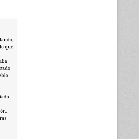
lando,
 lo que
saba
stado
eblo
siado
dón.
ras