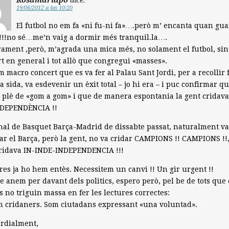
19/06/2012 a las 10:20
El futbol no em fa «ni fu-ni fa»….però m’ encanta quan gua
!!!no sé…me’n vaig a dormir més tranquil.la….
ament ,però, m’agrada una mica més, no solament el futbol, sin
rt en general i tot allò que congregui «masses».
m macro concert que es va fer al Palau Sant Jordi, per a recollir 
la sida, va esdevenir un èxit total – jo hi era – i puc confirmar q
 plè de «gom a gom» i que de manera espontania la gent cridava
-DEPENDÈNCIA !!
inal de Basquet Barça-Madrid de dissabte passat, naturalment va
r el Barça, però la gent, no va cridar CAMPIONS !! CAMPIONS !!,
cridava IN-INDE-INDEPENDENCIA !!!
res ja ho hem entès. Necessitem un canvi !! Un gir urgent !!
 anem per davant dels politics, espero però, pel be de tots que 
cs no triguin massa en fer les lectures correctes:
 cridaners. Som ciutadans expressant «una voluntad».
rdialment,