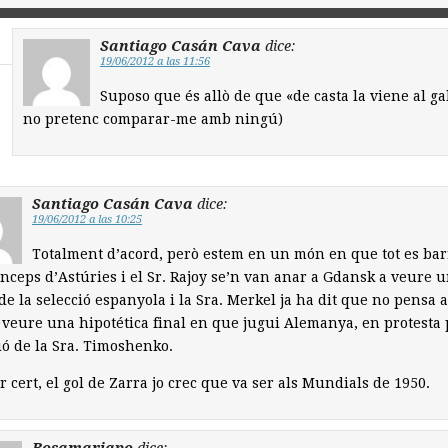
Santiago Casán Cava
dice:
19/06/2012 a las 11:56
Suposo que és allò de que «de casta la viene al gal
no pretenc comparar-me amb ningú)
Santiago Casán Cava
dice:
19/06/2012 a las 10:25
Totalment d’acord, però estem en un món en que tot es bar
ínceps d’Astúries i el Sr. Rajoy se’n van anar a Gdansk a veure 
 de la selecció espanyola i la Sra. Merkel ja ha dit que no pensa 
 veure una hipotética final en que jugui Alemanya, en protesta 
ió de la Sra. Timoshenko.
r cert, el gol de Zarra jo crec que va ser als Mundials de 1950.
Rosamariapo
dice: