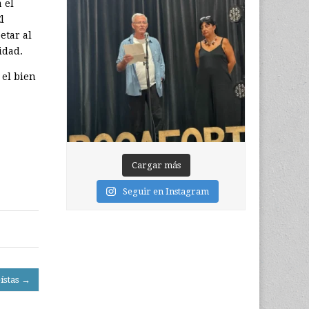
 el
l
etar al
idad.
 el bien
Cargar más
Seguir en Instagram
ístas →