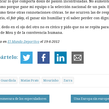
ficar lo que comporta dosis de pasión incontroladas. No aumenta
ismo porque gane mi equipo o la selección nacional de un país. E
smo tiene otras connotaciones cívicas. Se me ocurren las de resp
rio, el
fair play
, el ganar sin humillar y el saber perder con dign
 dedo en el ojo del otro no es cívico y pido que no se repita para
, de Mou y de la convivencia humana.
do en
El Mundo Deportivo
el 19-6-2012
ártelo:
Guardiola
Matías Prats
Mourinho
Zarra
esmesura de los especuladores
Una Europa sin europe
on