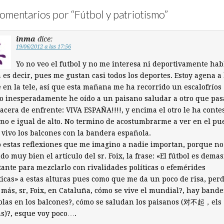
omentarios por “
Fútbol y patriotismo
”
inma
dice:
19/06/2012 a las 17:56
Yo no veo el futbol y no me interesa ni deportivamente hab
 es decir, pues me gustan casi todos los deportes. Estoy agena a
 en la tele, así que esta mañana me ha recorrido un escalofríos
 inesperadamente he oído a un paisano saludar a otro que pa
 acera de enfrente: VIVA ESPAÑA!!!!, y encima el otro le ha conte
mo e igual de alto. No termino de acostumbrarme a ver en el pu
vivo los balcones con la bandera española.
 estas reflexiones que me imagino a nadie importan, porque no
do muy bien el artículo del sr. Foix, la frase: «El fútbol es dema
ante para mezclarlo con rivalidades políticas o efemérides
ticas» a estas alturas pues como que me da un poco de risa, per
 más, sr, Foix, en Cataluña, cómo se vive el mundial?, hay bande
olas en los balcones?, cómo se saludan los paisanos (对不起，els
s)?, esque voy poco….