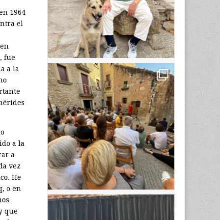
 en 1964
ntra el
en
, fue
a a la
no
rtante
emérides
no
do a la
rar a
da vez
ico. He
q, o en
mos
y que