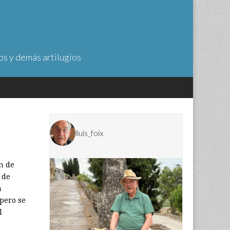
os y demás artilugios
lluis_foix
n de
 de
a
 pero se
l