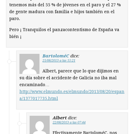
tenemos más del 55 % de jóvenes en el paro y el 27 %
de gente madura con familia e hijos también en el
paro.
Pero ¡ Tranquilos el panzacontentismo de España va
bién ¡
BartoloméC
dice:
21/08/2013 a las 11:21
Albert, parece que lo que dijimos en
su día sobre el accidente de Galicia no iba mal
encaminado…
http://www.elmundo.es/elmundo/2013/08/20/espan
a/1377017735.html
Albert
dice:
22/08/2013 a las 07:44
Efectivamente BartoloméC, nos