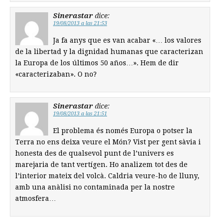
Sinerastar
dice:
19/08/2013 a las 21:53
Ja fa anys que es van acabar «… los valores
de la libertad y la dignidad humanas que caracterizan
la Europa de los últimos 50 años…». Hem de dir
«caracterizaban». O no?
Sinerastar
dice:
19/08/2013 a las 21:51
El problema és només Europa o potser la
Terra no ens deixa veure el Món? Vist per gent sàvia i
honesta des de qualsevol punt de l’univers es
marejaria de tant vertígen. Ho analizem tot des de
l’interior mateix del volcà. Caldria veure-ho de lluny,
amb una anàlisi no contaminada per la nostre
atmosfera…