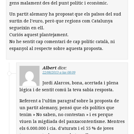
gens malament des del punt polític i econòmic.
Un partit alemany ha proposat que els països del sud
surtin de l’euro, però que regions com Catalunya
segueixin en ell.
Curiós aquest plantejament.
No he sentit cap comentari de cap polític català, ni
espanyol al respecte sobre aquesta proposta.
Albert
dice:
22/08/2013 a las 08:09
Jordi Alarcos, bona, acertada i plena
lógica i de sentit comú la teva sabia resposta.
Referent a l’ultim paragraf sobre la proposta de
un partit alemany, pensó que els polítics que
tenim » No saben, no contestan » i es perque
viuen la migdiada del panxacontentisme. Mentres
els 6.000.000 i cia. d’aturats i el 55 % de joves