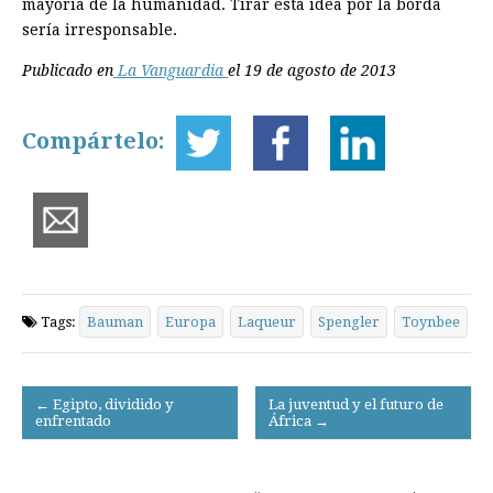
mayoría de la humanidad. Tirar esta idea por la borda
sería irresponsable.
Publicado en
La Vanguardia
el 19 de agosto de 2013
Compártelo:
Tags:
Bauman
Europa
Laqueur
Spengler
Toynbee
Post
← Egipto, dividido y
La juventud y el futuro de
enfrentado
África →
navigation