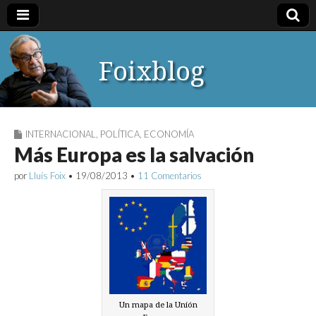
Foixblog
INTERNACIONAL
,
POLÍTICA
,
ECONOMÍA
Más Europa es la salvación
por
Lluís Foix
•
19/08/2013
•
11 Comentarios
Un mapa de la Unión