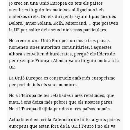
Jo crec en una Unió Europea on tots els països
membres tinguin les mateixes obligacions i els
mateixos drets. On els dirigents siguin tipus Jacques
Delors, Javier Solana, Kolh, Miterrand,… que posaven
la UE per sobre dels seus interessos particulars.
No crec en una Unió Europea on dos o tres països
nomenen unes autoritats comunitàries, i aquestes
alhora s’envolten d’buròcrates, perquè els líders de
per exemple França i Alemanya no tinguin ombra a la
UE.
La Unió Europea es construeix amb més europeisme
per part de tots els seus membres.
No a l’Europa de les retallades i més retallades, que
mata, i ens deixa més pobres que els nostres pares.
No a l’Europa dirijida per dos o tres països només.
Actualment em crida l’atenció que hi ha alguns països
europeus que estan fora de la UE, i l’euro i no els va