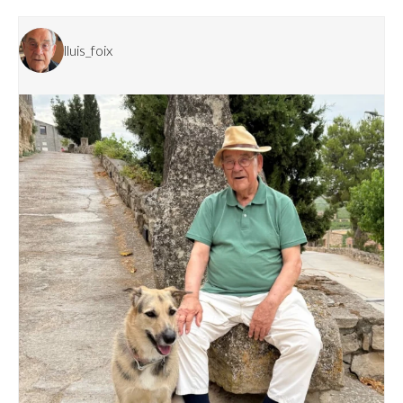
lluis_foix