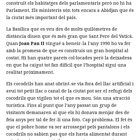
construït els habitatges dels parlamentaris però no hi ha
Parlament. Els ministeris són tots encara a Abidjan que és
la ciutat més important del país.
La Basílica que es veu des de molts quilòmetres de
distància diuen que és més gran que Sant Pere del Vaticà.
Quan
Joan Pau II
vingué a beneir-la l’any 1990 ho va fer
amb la promesa de que es construís un gran hospital al
costat. Hi han quatre parets col·locades però la deixadesa
en que ha caigut tot fan difícil que l’hospital sigui una
realitat pròximament.
Els cocodrils han anat obrint-se via fora del llac artificial i
avui tot petit llac o canal de la ciutat pot ser el refugi dels
cocodrils que vigilen tot el que es mou. Són una atracció
turística. Fins al punt que l’any passat un grup de
visitants demanaren al que els hi donava menjar des de
feia anys per tal de fer-li una foto. Cap problema. El fet és
que el pobre home va ser arrossegat pels pantalons i els
cocodrils no sabien pas que els havia alimentat durant