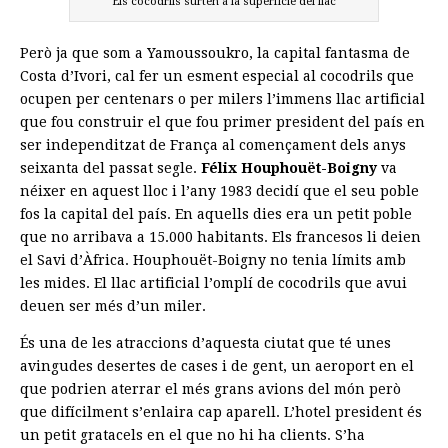
Els cocodrils surten a la superficie del llac
Però ja que som a Yamoussoukro, la capital fantasma de
Costa d’Ivori, cal fer un esment especial al cocodrils que
ocupen per centenars o per milers l’immens llac artificial
que fou construir el que fou primer president del país en
ser independitzat de França al començament dels anys
seixanta del passat segle.
Félix Houphouët-Boigny
va
néixer en aquest lloc i l’any 1983 decidí que el seu poble
fos la capital del país. En aquells dies era un petit poble
que no arribava a 15.000 habitants. Els francesos li deien
el Savi d’Àfrica. Houphouët-Boigny no tenia límits amb
les mides. El llac artificial l’omplí de cocodrils que avui
deuen ser més d’un miler.
És una de les atraccions d’aquesta ciutat que té unes
avingudes desertes de cases i de gent, un aeroport en el
que podrien aterrar el més grans avions del món però
que difícilment s’enlaira cap aparell. L’hotel president és
un petit gratacels en el que no hi ha clients. S’ha