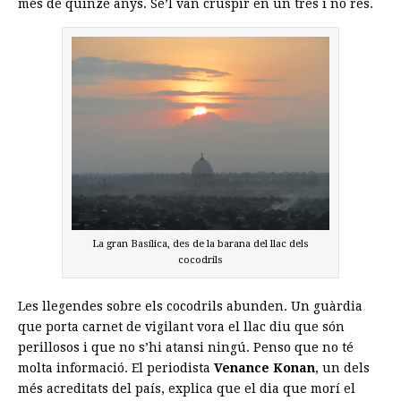
més de quinze anys. Se’l van cruspir en un tres i no res.
La gran Basílica, des de la barana del llac dels
cocodrils
Les llegendes sobre els cocodrils abunden. Un guàrdia
que porta carnet de vigilant vora el llac diu que són
perillosos i que no s’hi atansi ningú. Penso que no té
molta informació. El periodista
Venance Konan
, un dels
més acreditats del país, explica que el dia que morí el