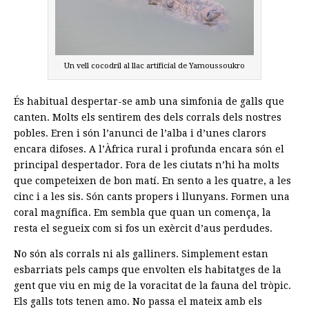
Un vell cocodril al llac artificial de Yamoussoukro
És habitual despertar-se amb una simfonia de galls que
canten. Molts els sentirem des dels corrals dels nostres
pobles. Eren i són l’anunci de l’alba i d’unes clarors
encara difoses. A l’Àfrica rural i profunda encara són el
principal despertador. Fora de les ciutats n’hi ha molts
que competeixen de bon matí. En sento a les quatre, a les
cinc i a les sis. Són cants propers i llunyans. Formen una
coral magnífica. Em sembla que quan un comença, la
resta el segueix com si fos un exèrcit d’aus perdudes.
No són als corrals ni als galliners. Simplement estan
esbarriats pels camps que envolten els habitatges de la
gent que viu en mig de la voracitat de la fauna del tròpic.
Els galls tots tenen amo. No passa el mateix amb els