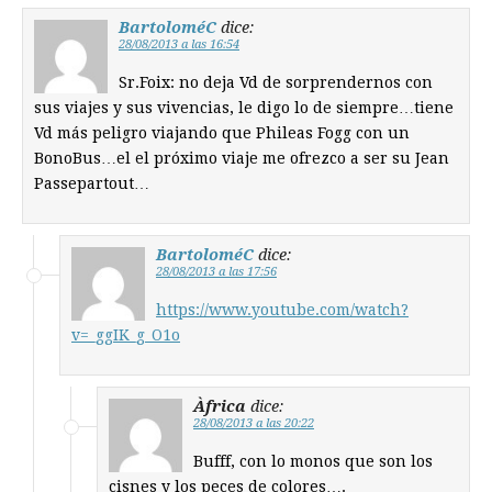
BartoloméC
dice:
28/08/2013 a las 16:54
Sr.Foix: no deja Vd de sorprendernos con
sus viajes y sus vivencias, le digo lo de siempre…tiene
Vd más peligro viajando que Phileas Fogg con un
BonoBus…el el próximo viaje me ofrezco a ser su Jean
Passepartout…
BartoloméC
dice:
28/08/2013 a las 17:56
https://www.youtube.com/watch?
v=_ggIK_g_O1o
Àfrica
dice:
28/08/2013 a las 20:22
Bufff, con lo monos que son los
cisnes y los peces de colores….