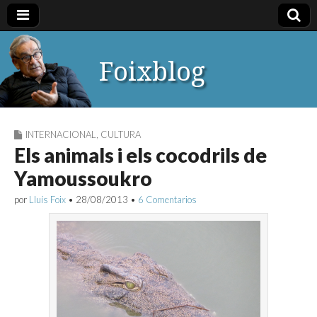
Foixblog
INTERNACIONAL
,
CULTURA
Els animals i els cocodrils de
Yamoussoukro
por
Lluís Foix
•
28/08/2013
•
6 Comentarios