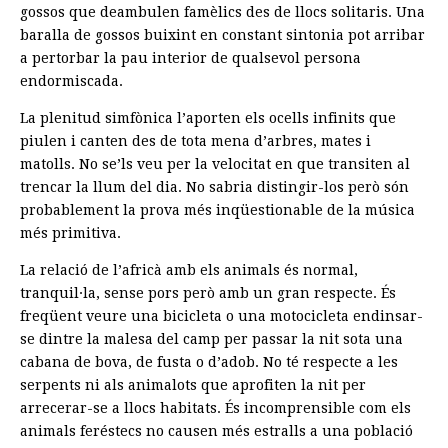
gossos que deambulen famèlics des de llocs solitaris. Una
baralla de gossos buixint en constant sintonia pot arribar
a pertorbar la pau interior de qualsevol persona
endormiscada.
La plenitud simfònica l’aporten els ocells infinits que
piulen i canten des de tota mena d’arbres, mates i
matolls. No se’ls veu per la velocitat en que transiten al
trencar la llum del dia. No sabria distingir-los però són
probablement la prova més inqüestionable de la música
més primitiva.
La relació de l’africà amb els animals és normal,
tranquil·la, sense pors però amb un gran respecte. És
freqüent veure una bicicleta o una motocicleta endinsar-
se dintre la malesa del camp per passar la nit sota una
cabana de bova, de fusta o d’adob. No té respecte a les
serpents ni als animalots que aprofiten la nit per
arrecerar-se a llocs habitats. És incomprensible com els
animals feréstecs no causen més estralls a una població