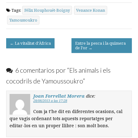
Tags:
Félix Houphouët-Boigny
Venance Konan
Yamoussoukro
Post
← La vitalitat d’Àfrica
Entre la pesca i la quimera
de l’or →
navigation
6 comentarios por “
Els animals i els
cocodrils de Yamoussoukro
”
Joan Forrellat Morera
dice:
28/08/2013 a las 17:28
Com ja t’he dit en diferentes ocasions, cal
que vagis ordenant tots aquests reportatges per
editar-los en un proper llibre : son molt bons.