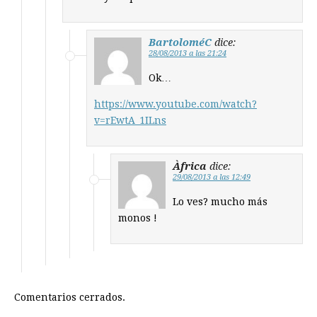
BartoloméC
dice:
28/08/2013 a las 21:24
Ok…
https://www.youtube.com/watch?
v=rEwtA_1ILns
Àfrica
dice:
29/08/2013 a las 12:49
Lo ves? mucho más
monos !
Comentarios cerrados.