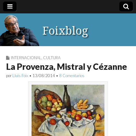
Foixblog
INTERNACIONAL
,
CULTURA
La Provenza, Mistral y Cézanne
por
Lluís Foix
•
13/08/2014
•
8 Comentarios