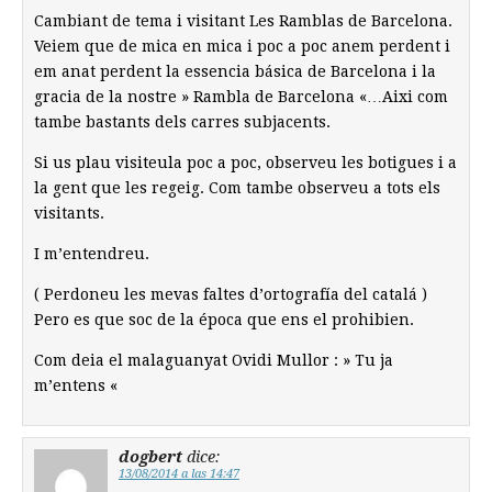
Cambiant de tema i visitant Les Ramblas de Barcelona.
Veiem que de mica en mica i poc a poc anem perdent i
em anat perdent la essencia básica de Barcelona i la
gracia de la nostre » Rambla de Barcelona «…Aixi com
tambe bastants dels carres subjacents.
Si us plau visiteula poc a poc, observeu les botigues i a
la gent que les regeig. Com tambe observeu a tots els
visitants.
I m’entendreu.
( Perdoneu les mevas faltes d’ortografía del catalá )
Pero es que soc de la época que ens el prohibien.
Com deia el malaguanyat Ovidi Mullor : » Tu ja
m’entens «
dogbert
dice:
13/08/2014 a las 14:47