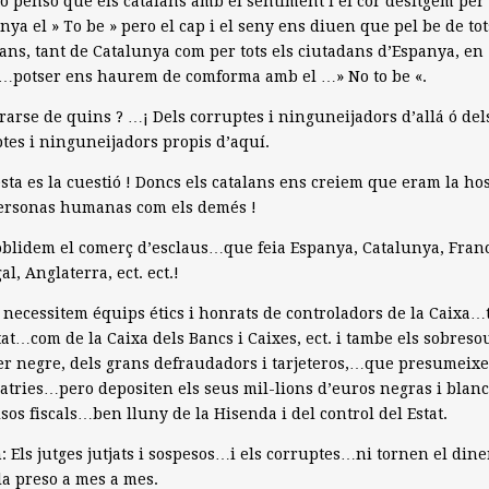
xo penso que els catalans amb el sentiment i el cor desitgem per
nya el » To be » pero el cap i el seny ens diuen que pel be de tot
ans, tant de Catalunya com per tots els ciutadans d’Espanya, en
t…potser ens haurem de comforma amb el …» No to be «.
rarse de quins ? …¡ Dels corruptes i ninguneijadors d’allá ó del
tes i ninguneijadors propis d’aquí.
sta es la cuestió ! Doncs els catalans ens creiem que eram la ho
ersonas humanas com els demés !
 oblidem el comerç d’esclaus…que feia Espanya, Catalunya, Fran
al, Anglaterra, ect. ect.!
 necessitem équips étics i honrats de controladors de la Caixa…
tat…com de la Caixa dels Bancs i Caixes, ect. i tambe els sobresou
er negre, dels grans defraudadors i tarjeteros,…que presumeix
atries…pero depositen els seus mil-lions d’euros negras i blan
sos fiscals…ben lluny de la Hisenda i del control del Estat.
 Els jutges jutjats i sospesos…i els corruptes…ni tornen el dine
la preso a mes a mes.