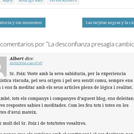
Rajoy
Rodrigo Rato
Teresa Romero
istoria y sus momentos
Las tarjetas negras y la c
on
comentarios por “
La desconfianza presagia cambi
Albert
dice:
10/10/2014 a las 07:47
Sr. Foix: Voste amb la seva sabiduría, per la experiencia
ística viscuda, pel seu origen i pel seu sentit comu, sempre ens
a i ens fa meditar amb els seus articles plens de lógica i realitat.
mbé, tots els companys i companyes d’aquest blog, ens deleita
ves respostes sabies i meditades. Com les feu tots i totes en les
tes d’avui mateix.
 molt del Sr. Foix i de tots/totes vosaltres.