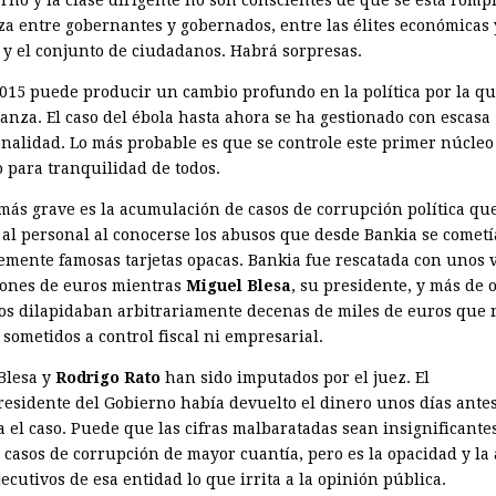
erno y la clase dirigente no son conscientes de que se está romp
za entre gobernantes y gobernados, entre las élites económicas 
s y el conjunto de ciudadanos. Habrá sorpresas.
2015 puede producir un cambio profundo en la política por la q
ianza. El caso del ébola hasta ahora se ha gestionado con escasa
onalidad. Lo más probable es que se controle este primer núcleo
o para tranquilidad de todos.
 más grave es la acumulación de casos de corrupción política qu
o al personal al conocerse los abusos que desde Bankia se comet
stemente famosas tarjetas opacas. Bankia fue rescatada con unos 
lones de euros mientras
Miguel Blesa
, su presidente, y más de 
vos dilapidaban arbitrariamente decenas de miles de euros que 
sometidos a control fiscal ni empresarial.
Blesa y
Rodrigo Rato
han sido imputados por el juez. El
residente del Gobierno había devuelto el dinero unos días ante
a el caso. Puede que las cifras malbaratadas sean insignificantes
 casos de corrupción de mayor cuantía, pero es la opacidad y la 
jecutivos de esa entidad lo que irrita a la opinión pública.