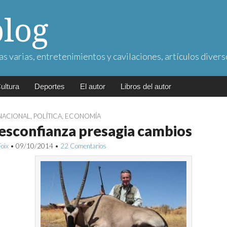
blog
as varias, entretenimientos y cavilaciones, artículos divers
ultura
Deportes
El autor
Libros del autor
NACIONAL
,
POLÍTICA
,
ECONOMÍA
esconfianza presagia cambios
Foix
•
09/10/2014
•
22 Comentarios