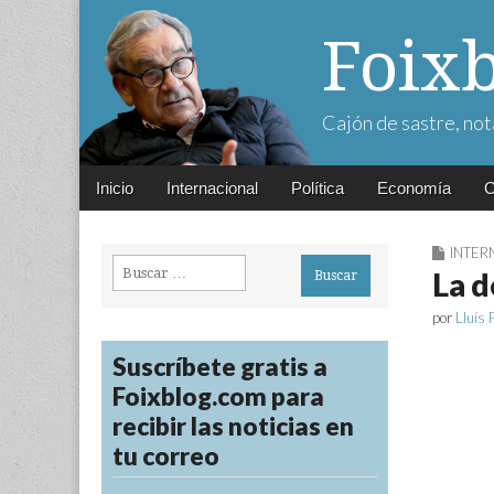
Foix
Cajón de sastre, not
Main
Skip
Inicio
Internacional
Política
Economía
C
menu
to
content
INTER
Buscar:
La d
por
Lluís 
Suscríbete gratis a
Foixblog.com para
recibir las noticias en
tu correo