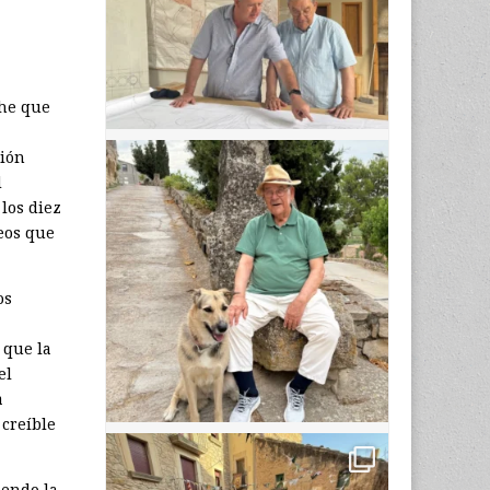
che que
sión
d
los diez
eos que
os
 que la
el
a
 creíble