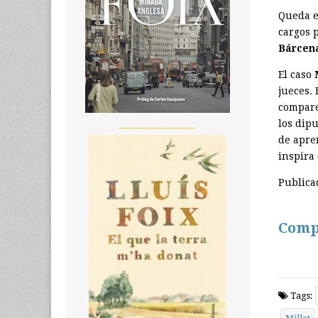
Queda el
cargos 
Bárcen
El caso
M
jueces. 
compare
los dip
__________________
de apre
inspira
Publica
Comp
Tags: