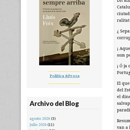
Dit ai
Catalu
ciutad
ralita
¿ Sepa
corrup
¡ Aque
som p
¡ Ó ja
__________________
Portug
Política &Prosa
__________________
El que
del Es
el din
Archivo del Blog
salvap
paradi
agosto 2026
(3)
Resum:
julio 2026
(11)
van a 