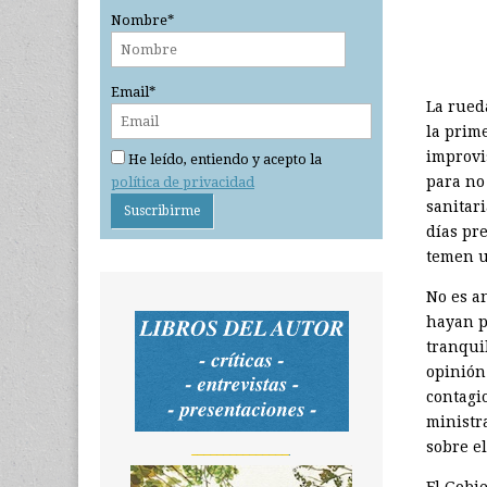
Nombre*
Email*
La rued
la prim
improvi
He leído, entiendo y acepto la
para no
política de privacidad
sanitar
días pr
temen u
No es a
hayan p
tranquil
opinión
contagio
ministr
sobre el
_______________