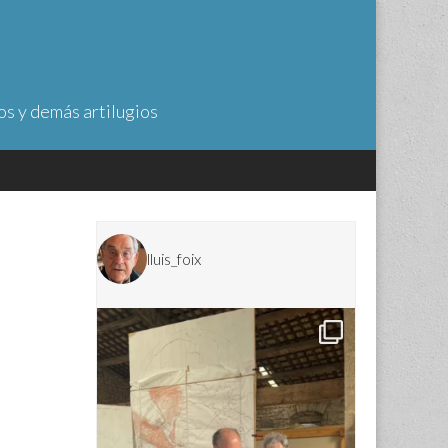
os y demás artilugios
lluis_foix