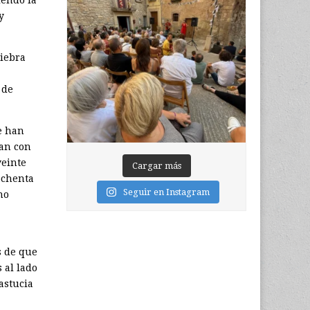
iendo la
y
uiebra
 de
e han
ían con
veinte
Cargar más
ochenta
Seguir en Instagram
no
s de que
 al lado
astucia