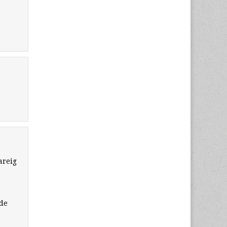
areig
sde