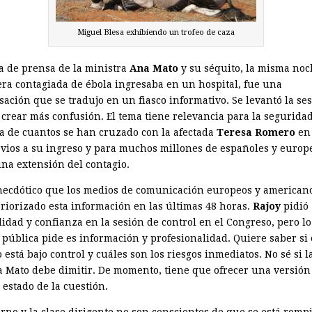
Miguel Blesa exhibiendo un trofeo de caza
a de prensa de la ministra
Ana Mato
y su séquito, la misma no
era contagiada de ébola ingresaba en un hospital, fue una
sación que se tradujo en un fiasco informativo. Se levantó la se
 crear más confusión. El tema tiene relevancia para la segurida
ia de cuantos se han cruzado con la afectada
Teresa Romero
en 
evios a su ingreso y para muchos millones de españoles y europ
na extensión del contagio.
necdótico que los medios de comunicación europeos y american
riorizado esta información en las últimas 48 horas.
Rajoy
pidió
idad y confianza en la sesión de control en el Congreso, pero lo
 pública pide es información y profesionalidad. Quiere saber si 
 está bajo control y cuáles son los riesgos inmediatos. No sé si l
a Mato debe dimitir. De momento, tiene que ofrecer una versión
 estado de la cuestión.