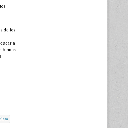
tos
s de los
roncar a
ue hemos
e
Blesa