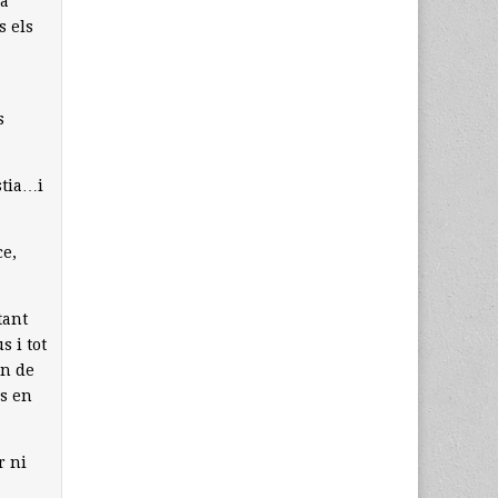
 a
s els
s
stia…i
ce,
tant
s i tot
en de
cs en
r ni