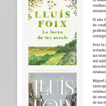
El Gobi
confian
sociale
El año 
de conf
profesi
contagi
Pero lo
irritad
las tri
mil mil
directi
_______________________
estaban 
Miguel 
exvicep
estallar
de otros
de los e