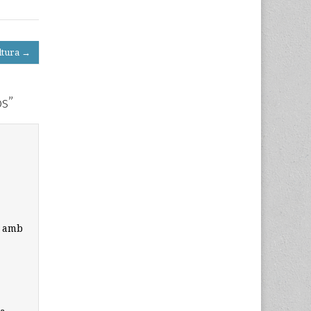
ultura →
os
”
n amb