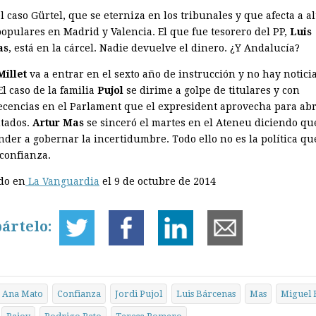
 caso Gürtel, que se eterniza en los tribunales y que afecta a al
populares en Madrid y Valencia. El que fue tesorero del PP,
Luis
as
, está en la cárcel. Nadie devuelve el dinero. ¿Y Andalucía?
illet
va a entrar en el sexto año de instrucción y no hay noticia
El caso de la familia
Pujol
se dirime a golpe de titulares y con
cencias en el Parlament que el expresident aprovecha para ab
utados.
Artur Mas
se sinceró el martes en el Ateneu diciendo q
nder a gobernar la incertidumbre. Todo ello no es la política qu
 confianza.
do en
La Vanguardia
el 9 de octubre de 2014
ártelo:
Ana Mato
Confianza
Jordi Pujol
Luis Bárcenas
Mas
Miguel 