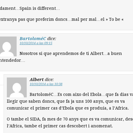
idament…Spain is different…
extranya pas que preferim doncs…mal per mal…el » To be «
BartoloméC
dice:
10/10/2014 a las 09:15
Nosotros si que aprendemos de ti Albert…a buen
ntendedor…
Albert
dice:
10/10/2014 a las 10:38
BartoloméC…Es com aixo del Ebola…que fa dias v
llegir que saben doncs, que fa ja uns 100 anys, que es va
comunicar el primer cas d’Ebola que es produía, a l’Africa.
O tambe el SIDA, fa mes de 70 anys que es va comunicar, de
l’Africa, tambe el primer cas descobert i anomenat.