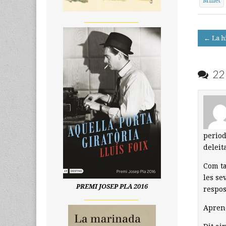
Millet
__________________
Post
← La h
navigati
22 
period
deleit
Com ta
les se
PREMI JOSEP PLA 2016
respos
__________________
Aprenc