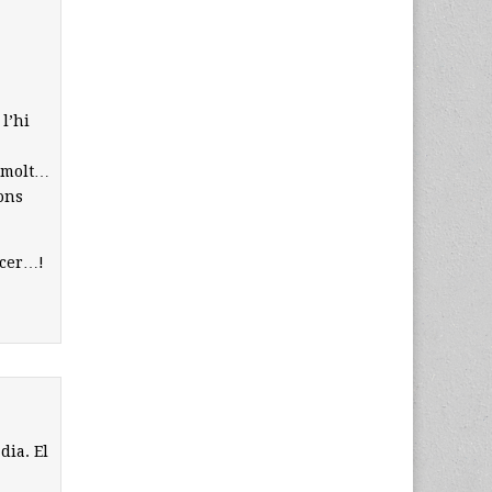
l’hi
i molt…
ons
acer…!
dia. El