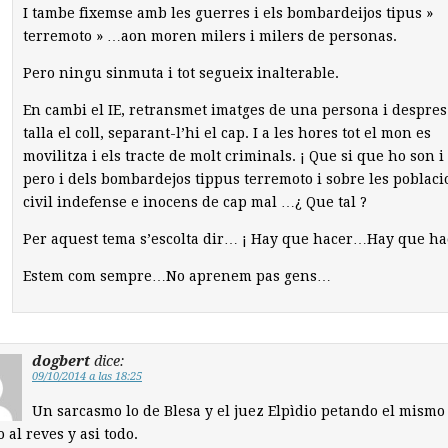
I tambe fixemse amb les guerres i els bombardeijos tipus »
terremoto » …aon moren milers i milers de personas.
Pero ningu sinmuta i tot segueix inalterable.
En cambi el IE, retransmet imatges de una persona i despres 
talla el coll, separant-l’hi el cap. I a les hores tot el mon es
movilitza i els tracte de molt criminals. ¡ Que si que ho son 
pero i dels bombardejos tippus terremoto i sobre les poblaci
civil indefense e inocens de cap mal …¿ Que tal ?
Per aquest tema s’escolta dir… ¡ Hay que hacer…Hay que h
Estem com sempre…No aprenem pas gens…
dogbert
dice:
09/10/2014 a las 18:25
Un sarcasmo lo de Blesa y el juez Elpìdio petando el mismo 
al reves y asi todo.