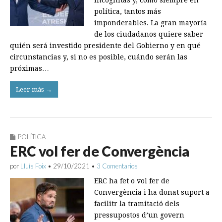
incógnitas y, como siempre en
política, tantos más
imponderables. La gran mayoría
de los ciudadanos quiere saber
quién será investido presidente del Gobierno y en qué
circunstancias y, si no es posible, cuándo serán las
próximas…
Leer más →
POLÍTICA
ERC vol fer de Convergència
por
Lluís Foix
•
29/10/2021
•
3 Comentarios
ERC ha fet o vol fer de
Convergència i ha donat suport a
facilitr la tramitació dels
pressupostos d’un govern