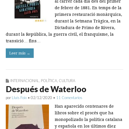
al carrer cada dia des del primer
de febrer de 1881. En temps de la
primera restauració monàrquica,
durant la Setmana Tràgica, en la
Dictadura de Primo de Rivera,
durant la República, la guerra civil, el franquisme, la
transició… fins…
Leer más →
INTERNACIONAL
,
POLÍTICA
,
CULTURA
Después de Waterloo
por
Lluís Foix
•
02/12/2020
•
11 Comentarios
Han aparecido centenares de
libros sobre el procés que ha
monopolizado la política catalana
y española en los úl­timos diez