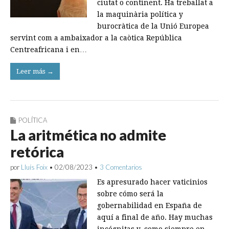
ciutat o continent. Ha treballat a
la maquinària política y
burocràtica de la Unió Europea
servint com a ambaixador a la caòtica República
Centreafricana i en…
Leer más →
POLÍTICA
La aritmética no admite
retórica
por
Lluís Foix
•
02/08/2023
•
3 Comentarios
Es apresurado hacer vaticinios
sobre cómo será la
gobernabilidad en España de
aquí a final de año. Hay muchas