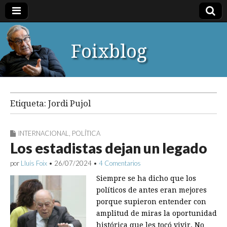
Foixblog
Etiqueta:
Jordi Pujol
INTERNACIONAL
,
POLÍTICA
Los estadistas dejan un legado
por
Lluís Foix
•
26/07/2024
•
4 Comentarios
Siempre se ha dicho que los
políticos de antes eran mejores
porque supieron entender con
amplitud de miras la oportunidad
histórica que les tocó vivir. No