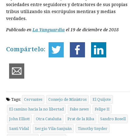
sociedades entre seguidores y detractores de sus propias
tribus utilizando sin escrúpulos mentiras y medias
verdades.
Publicado en
La Vanguardia
el 19 de diciembre de 2018
Compártelo:
Tags:
Cervantes
Consejo de Ministros
El Quijote
El camino hacia la no libertad
Fake news
Felipe II
John Elliott
Otra Cataluña
Prat de la Riba
Sandro Rosell
Santi Vidal
Sergio Vila-Sanjuán
Timo­thy Snyder