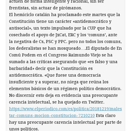
actúen de forma inteligente y racional, sin ser
frentistas, sin actuar de pirómanos.
El hemiciclo catalán ha proclamado este martes que la
Constitución tiene un carácter «antidemocrático y
antisocial», un texto impulsado por la CUP que ha
cosechado el apoyo de JxCat, ERC y los ‘comuns’, ante
la negativa de Cs, PSC y PPC. pero no todos los comuns,
los dederalistas se han mosqueado….El diputado de En
Comú Podem en el Congreso Raimundo Viejo se ha
sumado a las críticas asegurando que «es falso y una
barbaridad» decir que la Constitución es
antidemocrática. «Que fuese una democracia
insuficiente y a superar, no niega que reúna los
elementos básicos de un régimen político democrático.
No discernir esto deja en evidencia una preocupante
carencia intelectual, se ha quejado en Twitter.
https://www.elperiodico.com/es/politica/20181219/males
tar-comuns-mocion-constitucion-7210210
Esta claro
hay una preocupante carencia intelectual por parte de
unos politicos.