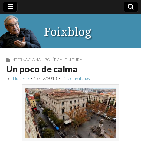
Foixblog
INTERNACIONAL
,
POLÍTICA
,
CULTURA
Un poco de calma
por
Lluís Foix
•
19/12/2018
•
11 Comentarios