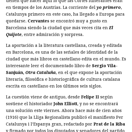
tienen que hacer aquí lo que las Cortes itinerantes eran
en tiempos de los Austrias. La corriente del
yo primero
,
Catalunya primero en este caso, ha llegado a Europa para
quedarse.
Cervantes
se encontró muy a gusto en
Barcelona siendo la ciudad que más veces cita en
El
Quijote
, entre admiración y sorpresa.
La aportación a la literatura castellana, creada y editada
en Barcelona, es una de las señales de identidad de la
ciudad que más libros en castellano edita en el mundo. Es
interesante leer el documentado libro de
Sergio Vila-
Sanjuán,
Otra Cataluña
, en el que expone la aportación
literaria, filosófica e historiográfica de cultura catalana
escrita en castellano en los últimos seis siglos.
La cuestión viene de antiguo, desde
Felipe II
según
sostiene el historiador
John Elliott
, y no se encontrará
una solución este viernes. Ahora hace más de cien años
(1916) que la Lliga Regionalista publicó el manifiesto Per
Catalunya i l’Espanya gran, redactado por
Prat de la Riba
y firmado por todos los diputados y senadores del partido