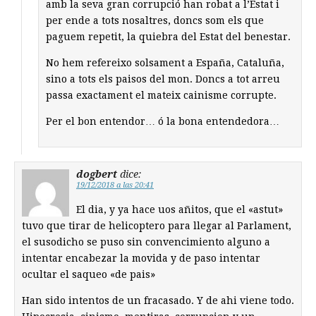
amb la seva gran corrupció han robat a l’Estat i
per ende a tots nosaltres, doncs som els que
paguem repetit, la quiebra del Estat del benestar.
No hem refereixo solsament a España, Cataluña,
sino a tots els paisos del mon. Doncs a tot arreu
passa exactament el mateix cainisme corrupte.
Per el bon entendor… ó la bona entendedora…
dogbert
dice:
19/12/2018 a las 20:41
El dia, y ya hace uos añitos, que el «astut»
tuvo que tirar de helicoptero para llegar al Parlament,
el susodicho se puso sin convencimiento alguno a
intentar encabezar la movida y de paso intentar
ocultar el saqueo «de pais»
Han sido intentos de un fracasado. Y de ahi viene todo.