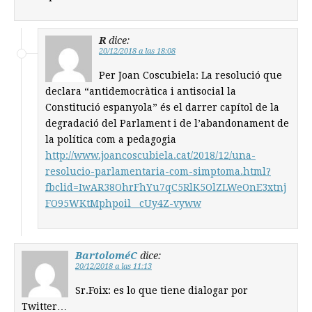
R
dice:
20/12/2018 a las 18:08
Per Joan Coscubiela: La resolució que
declara “antidemocràtica i antisocial la
Constitució espanyola” és el darrer capítol de la
degradació del Parlament i de l’abandonament de
la política com a pedagogia
http://www.joancoscubiela.cat/2018/12/una-
resolucio-parlamentaria-com-simptoma.html?
fbclid=IwAR38OhrFhYu7qC5RlK5OlZLWeOnE3xtnj
FO95WKtMphpoil__cUy4Z-vyww
BartoloméC
dice:
20/12/2018 a las 11:13
Sr.Foix: es lo que tiene dialogar por
Twitter…