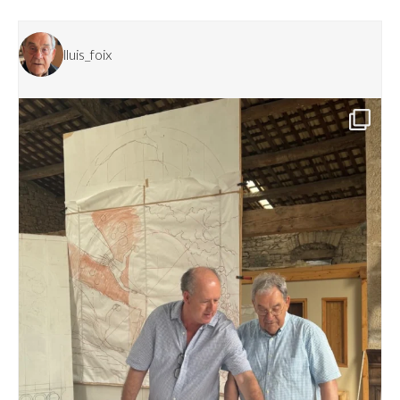
lluis_foix