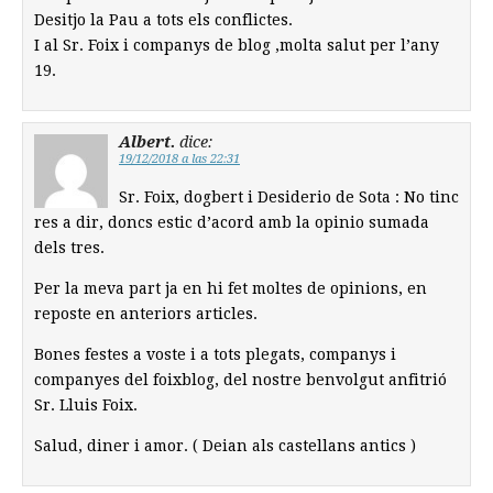
Desitjo la Pau a tots els conflictes.
I al Sr. Foix i companys de blog ,molta salut per l’any
19.
Albert.
dice:
19/12/2018 a las 22:31
Sr. Foix, dogbert i Desiderio de Sota : No tinc
res a dir, doncs estic d’acord amb la opinio sumada
dels tres.
Per la meva part ja en hi fet moltes de opinions, en
reposte en anteriors articles.
Bones festes a voste i a tots plegats, companys i
companyes del foixblog, del nostre benvolgut anfitrió
Sr. Lluis Foix.
Salud, diner i amor. ( Deian als castellans antics )