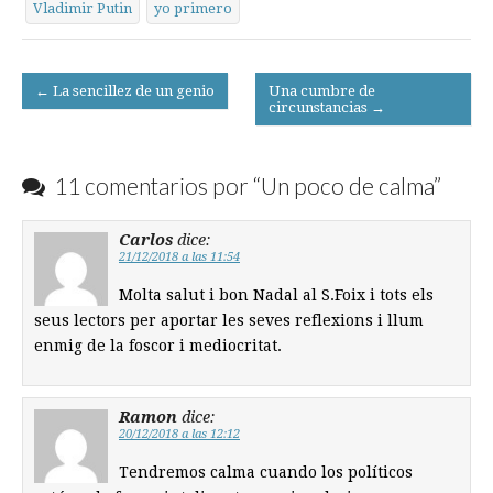
Vladimir Putin
yo primero
Post
← La sencillez de un genio
Una cumbre de
circunstancias →
navigation
11 comentarios por “
Un poco de calma
”
Carlos
dice:
21/12/2018 a las 11:54
Molta salut i bon Nadal al S.Foix i tots els
seus lectors per aportar les seves reflexions i llum
enmig de la foscor i mediocritat.
Ramon
dice:
20/12/2018 a las 12:12
Tendremos calma cuando los políticos