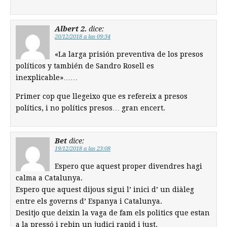
Albert 2.
dice:
20/12/2018 a las 09:34
«La larga prisión ­preventiva de los presos
políticos y también de Sandro Rosell es
inexplicable»……
Primer cop que llegeixo que es refereix a presos
polítics, i no polítics presos… gran encert.
Bet
dice:
19/12/2018 a las 23:08
Espero que aquest proper divendres hagi
calma a Catalunya.
Espero que aquest dijous sigui l’ inici d’ un diàleg
entre els governs d’ Espanya i Catalunya.
Desitjo que deixin la vaga de fam els politics que estan
a la pressó i rebin un judici rapid i just.