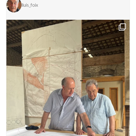
lluis_foix