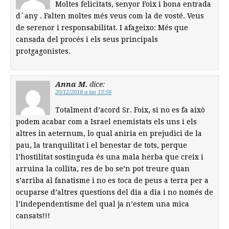
Moltes felicitats, senyor Foix i bona entrada
d´any . Falten moltes més veus com la de vosté. Veus
de serenor i responsabilitat. I afageixo: Més que
cansada del procés i els seus principals
protgagonistes.
Anna M.
dice:
20/12/2018 a las 13:56
Totalment d’acord Sr. Foix, si no es fa això
podem acabar com a Israel enemistats els uns i els
altres in aeternum, lo qual aniria en prejudici de la
pau, la tranquilitat i el benestar de tots, perque
l’hostilitat sostinguda és una mala herba que creix i
arruina la collita, res de bo se’n pot treure quan
s’arriba al fanatisme i no es toca de peus a terra per a
ocuparse d’altres questions del dia a dia i no només de
l’independentisme del qual ja n’estem una mica
cansats!!!