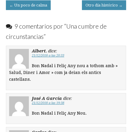
Post
← Un poco de calma
Otro día histórico →
navigation
9 comentarios por “
Una cumbre de
circunstancias
”
Albert.
dice:
21/12/2018 a las 20:33
Bon Nadal i Feliç Any nou a tothom amb »
Salud, Diner i Amor » com ja deian els antics
castellans.
José A García
dice:
21/12/2018 a las 19:38
Bon Nadal i Feliç Any Nou.