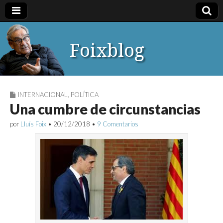
Foixblog
INTERNACIONAL
,
POLÍTICA
Una cumbre de circunstancias
por
Lluís Foix
•
20/12/2018
•
9 Comentarios