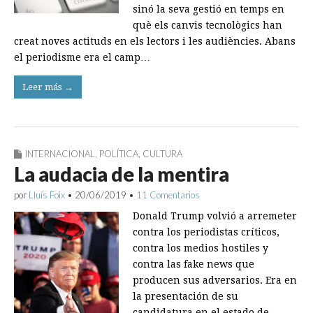
sinó la seva gestió en temps en
què els canvis tecnològics han
creat noves actituds en els lectors i les audiències. Abans
el periodisme era el camp…
Leer más →
INTERNACIONAL
,
POLÍTICA
,
CULTURA
La audacia de la mentira
por
Lluís Foix
•
20/06/2019
•
11 Comentarios
Donald Trump volvió a arremeter
contra los periodistas críticos,
contra los medios hostiles y
contra las fake news que
producen sus adversarios. Era en
la presentación de su
candidatura en el estado de