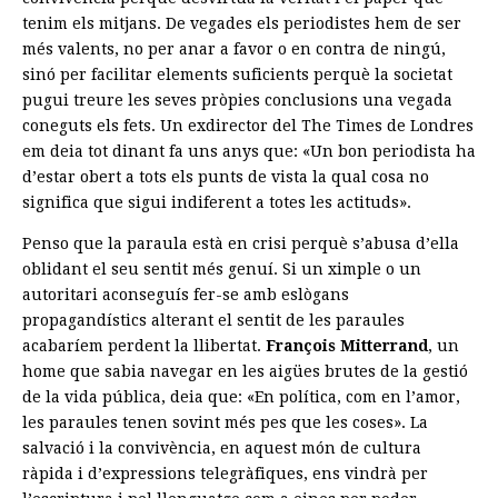
tenim els mitjans. De vegades els periodistes hem de ser
més valents, no per anar a favor o en contra de ningú,
sinó per facilitar elements suficients perquè la societat
pugui treure les seves pròpies conclusions una vegada
coneguts els fets. Un exdirector del The Times de Londres
em deia tot dinant fa uns anys que: «Un bon periodista ha
d’estar obert a tots els punts de vista la qual cosa no
significa que sigui indiferent a totes les actituds».
Penso que la paraula està en crisi perquè s’abusa d’ella
oblidant el seu sentit més genuí. Si un ximple o un
autoritari aconseguís fer-se amb eslògans
propagandístics alterant el sentit de les paraules
acabaríem perdent la llibertat.
François Mitterrand
, un
home que sabia navegar en les aigües brutes de la gestió
de la vida pública, deia que: «En política, com en l’amor,
les paraules tenen sovint més pes que les coses». La
salvació i la convivència, en aquest món de cultura
ràpida i d’expressions telegràfiques, ens vindrà per