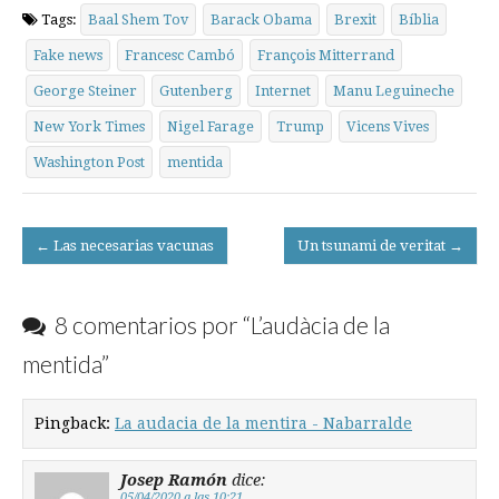
Tags:
Baal Shem Tov
Barack Obama
Brexit
Bíblia
Fake news
Francesc Cambó
François Mitterrand
George Steiner
Gutenberg
Internet
Manu Leguineche
New York Times
Nigel Farage
Trump
Vicens Vives
Washington Post
mentida
Post
← Las necesarias vacunas
Un tsunami de veritat →
navigation
8 comentarios por “
L’audàcia de la
mentida
”
Pingback:
La audacia de la mentira - Nabarralde
Josep Ramón
dice:
05/04/2020 a las 10:21