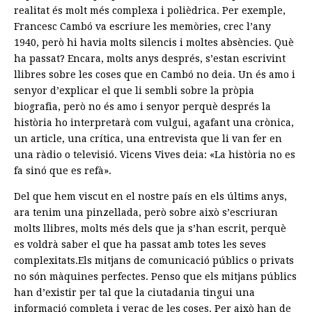
realitat és molt més complexa i polièdrica. Per exemple,
Francesc Cambó va escriure les memòries, crec l’any
1940, però hi havia molts silencis i moltes absències. Què
ha passat? Encara, molts anys després, s’estan escrivint
llibres sobre les coses que en Cambó no deia. Un és amo i
senyor d’explicar el que li sembli sobre la pròpia
biografia, però no és amo i senyor perquè després la
història ho interpretarà com vulgui, agafant una crònica,
un article, una crítica, una entrevista que li van fer en
una ràdio o televisió. Vicens Vives deia: «La història no es
fa sinó que es refà».
Del que hem viscut en el nostre país en els últims anys,
ara tenim una pinzellada, però sobre això s’escriuran
molts llibres, molts més dels que ja s’han escrit, perquè
es voldrà saber el que ha passat amb totes les seves
complexitats.Els mitjans de comunicació públics o privats
no són màquines perfectes. Penso que els mitjans públics
han d’existir per tal que la ciutadania tingui una
informació completa i veraç de les coses. Per això han de