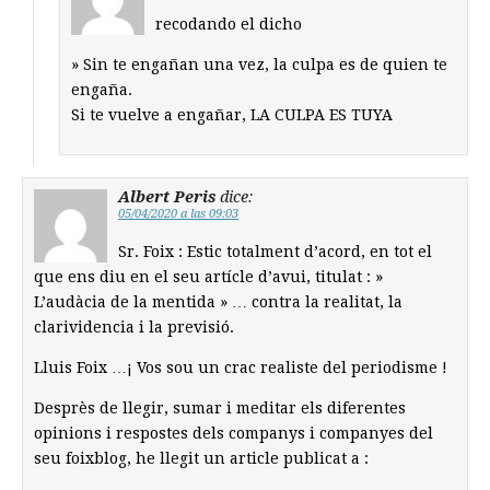
recodando el dicho
» Sin te engañan una vez, la culpa es de quien te
engaña.
Si te vuelve a engañar, LA CULPA ES TUYA
Albert Peris
dice:
05/04/2020 a las 09:03
Sr. Foix : Estic totalment d’acord, en tot el
que ens diu en el seu artícle d’avui, titulat : »
L’audàcia de la mentida » … contra la realitat, la
clarividencia i la previsió.
Lluis Foix …¡ Vos sou un crac realiste del periodisme !
Desprès de llegir, sumar i meditar els diferentes
opinions i respostes dels companys i companyes del
seu foixblog, he llegit un article publicat a :