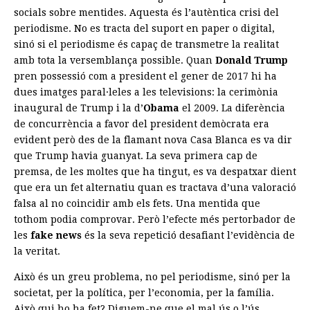
socials sobre mentides. Aquesta és l’autèntica crisi del
periodisme. No es tracta del suport en paper o digital,
sinó si el periodisme és capaç de transmetre la realitat
amb tota la versemblança possible. Quan
Donald Trump
pren possessió com a president el gener de 2017 hi ha
dues imatges paral·leles a les televisions: la cerimònia
inaugural de Trump i la d’
Obama
el 2009. La diferència
de concurrència a favor del president demòcrata era
evident però des de la flamant nova Casa Blanca es va dir
que Trump havia guanyat. La seva primera cap de
premsa, de les moltes que ha tingut, es va despatxar dient
que era un fet alternatiu quan es tractava d’una valoració
falsa al no coincidir amb els fets. Una mentida que
tothom podia comprovar. Però l’efecte més pertorbador de
les
fake news
és la seva repetició desafiant l’evidència de
la veritat.
Això és un greu problema, no pel periodisme, sinó per la
societat, per la política, per l’economia, per la família.
Això qui ho ha fet? Diguem-ne que el mal ús o l’ús