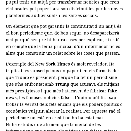
pugui tenir un mitjà per transformar notícies que eren
elaborades pel paper i ara són distribuïdes per les noves
plataformes audiovisuals i les xarxes socials.
Un element que pot garantir la continuïtat d’un mitjà és
el bon periodisme que, de ben segur, no desapareixerà
mai perquè sempre hi haurà coses per explicar, si es té
en compte que la feina principal d’un informador no és
altra que construir un relat sobre les coses que passen.
L’exemple del
New York Times
és molt revelador. Ha
triplicat les subscripcions en paper i en els formats des
que Trump és president, perquè ha fet un periodisme
que s’ha enfrontat amb
Trump
que acusava els mitjans
més prestigiosos i que més l’atacaven de fabricar
fake
news
, les famoses notícies falses. L’opinió pública sap
trobar la veritat dels fets encara que els poders polítics o
econòmics vulguin alterar la realitat. Per aquesta raó el
periodisme no està en crisi i no ho ha estat mai.
Hi ha estudis que afirmen que la meitat de les