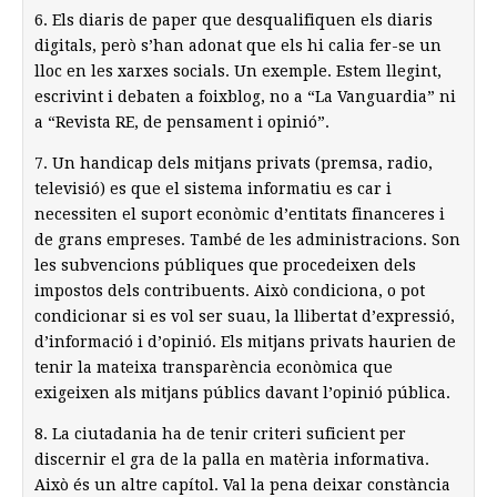
6. Els diaris de paper que desqualifiquen els diaris
digitals, però s’han adonat que els hi calia fer-se un
lloc en les xarxes socials. Un exemple. Estem llegint,
escrivint i debaten a foixblog, no a “La Vanguardia” ni
a “Revista RE, de pensament i opinió”.
7. Un handicap dels mitjans privats (premsa, radio,
televisió) es que el sistema informatiu es car i
necessiten el suport econòmic d’entitats financeres i
de grans empreses. També de les administracions. Son
les subvencions públiques que procedeixen dels
impostos dels contribuents. Això condiciona, o pot
condicionar si es vol ser suau, la llibertat d’expressió,
d’informació i d’opinió. Els mitjans privats haurien de
tenir la mateixa transparència econòmica que
exigeixen als mitjans públics davant l’opinió pública.
8. La ciutadania ha de tenir criteri suficient per
discernir el gra de la palla en matèria informativa.
Això és un altre capítol. Val la pena deixar constància