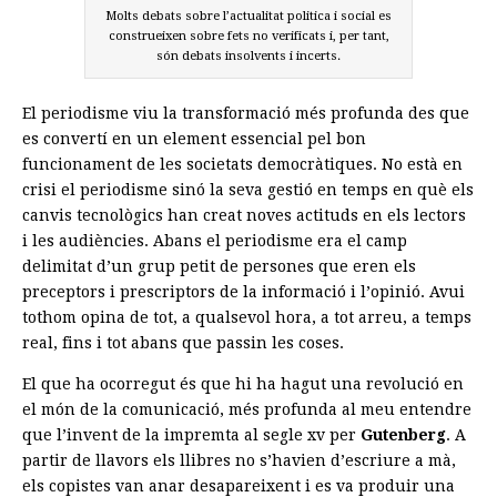
Molts debats sobre l’actualitat politica i social es
construeixen sobre fets no verificats i, per tant,
són debats insolvents i incerts.
El periodisme viu la transformació més profunda des que
es convertí en un element essencial pel bon
funcionament de les societats democràtiques. No està en
crisi el periodisme sinó la seva gestió en temps en què els
canvis tecnològics han creat noves actituds en els lectors
i les audiències. Abans el periodisme era el camp
delimitat d’un grup petit de persones que eren els
preceptors i prescriptors de la informació i l’opinió. Avui
tothom opina de tot, a qualsevol hora, a tot arreu, a temps
real, fins i tot abans que passin les coses.
El que ha ocorregut és que hi ha hagut una revolució en
el món de la comunicació, més profunda al meu entendre
que l’invent de la impremta al segle xv per
Gutenberg
. A
partir de llavors els llibres no s’havien d’escriure a mà,
els copistes van anar desapareixent i es va produir una