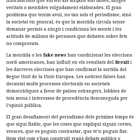
informacions que surten als mitjans són falses, mitges
veritats o mentides volgudament elaborades. El gran
problema que tenim avui, no tan sols el periodisme, sinó
la societat en general, és que la mentida circula sense
demanar permís a ningú i condiciona les ments i les
actituds de milions de persones que debaten sobre fets
no comprovats.
La mentida o les
fake news
han condicionat les eleccions
nord-americanes, han influït en els resultats del
Brexit
i
les darreres eleccions que han confirmat la sortida del
Regne Unit de la Unió Europea. Les notícies falses han
decantat molts processos electorals en societats
democràtiques a favor de països estrangers, lobbies de
tota mena i interessos de procedència desconeguda per
l’opinió pública.
El gran desafiament del periodisme dels pròxims temps és
que sigui fiable, que les coses que expliqui siguin certes,
veraces, que es puguin contrastar, que te’n puguis fiar.
Hem vist com s’han construït grans debats polítics o