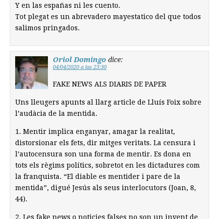
Y en las españas ni les cuento.
Tot plegat es un abrevadero mayestatico del que todos
salimos pringados.
Oriol Domingo
dice:
04/04/2020 a las 23:30
FAKE NEWS ALS DIARIS DE PAPER
Uns lleugers apunts al llarg article de Lluís Foix sobre
l’audàcia de la mentida.
1. Mentir implica enganyar, amagar la realitat,
distorsionar els fets, dir mitges veritats. La censura i
l’autocensura son una forma de mentir. Es dona en
tots els règims polítics, sobretot en les dictadures com
la franquista. “El diable es mentider i pare de la
mentida”, digué Jesús als seus interlocutors (Joan, 8,
44).
2. Les fake news o noticies falses no son un invent de