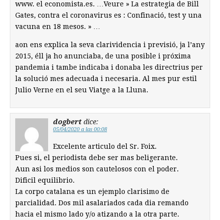
www. el economista.es. …Veure » La estrategia de Bill
Gates, contra el coronavirus es : Confinació, test y una
vacuna en 18 mesos. » …
aon ens explica la seva clarividencia i previsió, ja l’any
2015, éll ja ho anunciaba, de una posible i próxima
pandemia i tambe indicaba i donaba les directrius per
la solució mes adecuada i necesaria. Al mes pur estil
Julio Verne en el seu Viatge a la Lluna.
dogbert
dice:
05/04/2020 a las 00:08
Excelente articulo del Sr. Foix.
Pues si, el periodista debe ser mas beligerante.
Aun asi los medios son cautelosos con el poder.
Dificil equilibrio.
La corpo catalana es un ejemplo clarisimo de
parcialidad. Dos mil asalariados cada dia remando
hacia el mismo lado y/o atizando a la otra parte.