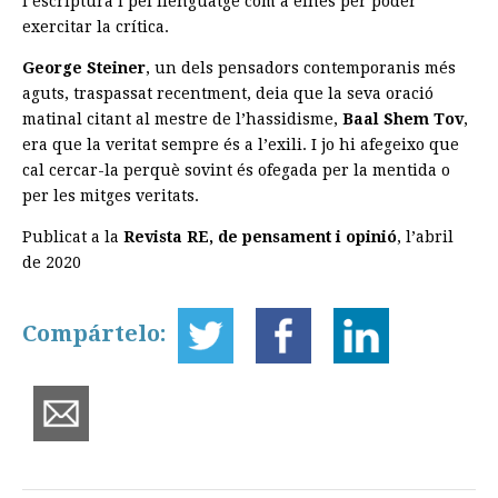
l’escriptura i pel llenguatge com a eines per poder
exercitar la crítica.
George Steiner
, un dels pensadors contemporanis més
aguts, traspassat recentment, deia que la seva oració
matinal citant al mestre de l’hassidisme,
Baal Shem Tov
,
era que la veritat sempre és a l’exili. I jo hi afegeixo que
cal cercar-la perquè sovint és ofegada per la mentida o
per les mitges veritats.
Publicat a la
Revista RE, de pensament i opinió
, l’abril
de 2020
Compártelo: