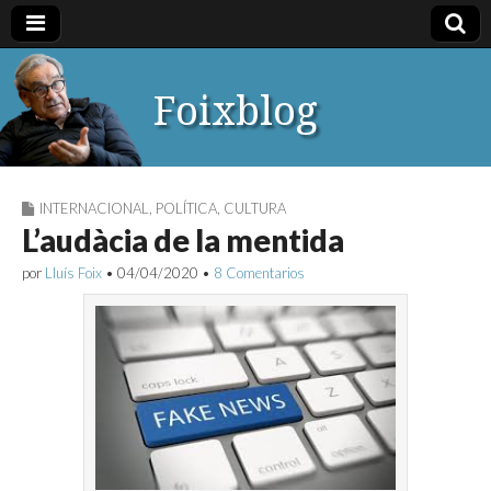
Foixblog
INTERNACIONAL
,
POLÍTICA
,
CULTURA
L’audàcia de la mentida
por
Lluís Foix
•
04/04/2020
•
8 Comentarios