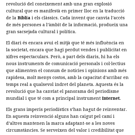
revolució del coneixement amb una gran explosió
cultural que es manifestà en primer lloc en la traducció
de la
Bíblia
i els clàssics. Cada invent que canvia l’accés
de més persones a l’àmbit de la informació, produeix una
gran sacsejada cultural i política.
El diari és encara avui el mitjà que té més influència en
la societat, encara que hagi perdut vendes i publicitat en
xifres espectaculars. Però, a part dels diaris, hi ha els
nous instruments de comunicació personals i col·lectius
que alimenten el consum de notícies i opinions amb més
rapidesa, molt menys costos, amb la capacitat d’arribar en
temps real a qualsevol indret del planeta. Aquesta és la
revolució que ha canviat el panorama del periodisme
mundial i que té com a principal instrument
Internet
.
Els grans imperis periodístics s’han hagut de reinventar.
En aquesta reinvenció alguns han caigut pel camí i
d’altres mantenen la marca adaptant-se a les noves
circumstàncies. Se serveixen del valor i credibilitat que