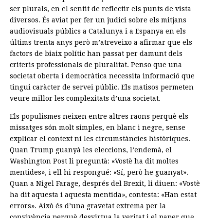
ser plurals, en el sentit de reflectir els punts de vista
diversos. És aviat per fer un judici sobre els mitjans
audiovisuals públics a Catalunya i a Espanya en els
últims trenta anys però m’atreveixo a afirmar que els
factors de biaix polític han passat per damunt dels
criteris professionals de pluralitat. Penso que una
societat oberta i democràtica necessita informació que
tingui caràcter de servei públic. Els matisos permeten
veure millor les complexitats d’una societat.
Els populismes neixen entre altres raons perquè els
missatges són molt simples, en blanc i negre, sense
explicar el context ni les circumstàncies històriques.
Quan Trump guanyà les eleccions, l’endemà, el
Washington Post li preguntà: «Vostè ha dit moltes
mentides», i ell hi respongué: «Sí, però he guanyat».
Quan a Nigel Farage, després del Brexit, li diuen: «Vostè
ha dit aquesta i aquesta mentida», contesta: «Han estat
errors». Això és d’una gravetat extrema per la
convivència perquè desvirtua la veritat i el paper que