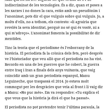
indiscriminat de les tecnologies. És a dir, quan et poses a
les xarxes i no dones la cara, estàs amb un pseudònim i
l’anonimat, pots dir el que vulguis sobre qui vulguis. Jo, a
molts d’ells, no a tothom, els contesto: «li agrairia que
revelés la seva identitat, perquè no sé qui és vostè, ni a
qui m’adreço». L’anonimat fomenta la possibilitat de dir
mentides.
Tinc la teoria que el periodisme és l’esborrany de la
història. El periodista fa la crònica dels fets, però després
ve l’historiador que veu allò que el periodista no ha vist.
Recordo en una de les guerres que he cobert, la guerra
entre Iraq i Iran a finals dels anys vuitanta, que vaig
coincidir amb un gran periodista espanyol, Manu
Leguineche, que traspassà el 2014. Jo estava molt
commogut per les desgràcies que veia al front i li vaig dir
a Manu: «No puc més». Em va respondre: «Tu explica el
que veus que la història ja dirà el que ha passat».
El periodista no pot pretendre tenir l’última paraula, la