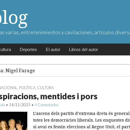
blog
as varias, entretenimientos y cavilaciones, artículos divers
ultura
Deportes
El autor
Libros del autor
ta:
Nigel Farage
NACIONAL
,
POLÍTICA
,
CULTURA
piracions, mentides i pors
Foix
•
14/11/2025
•
4 Comentarios
L’ascens dels partits d’extrema dreta és genera
totes les democràcies liberals. Les enquestes d
si avui es fessin eleccions al Regne Unit, el part