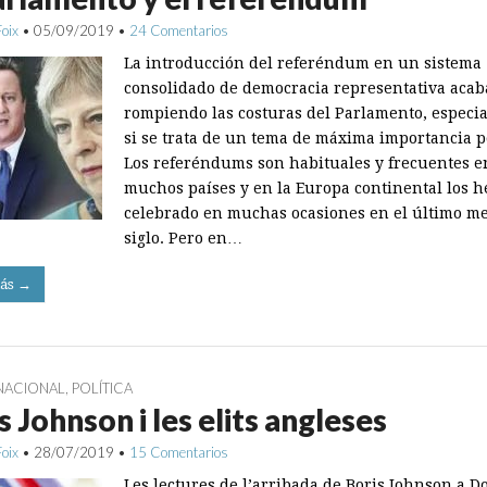
Foix
•
05/09/2019
•
24 Comentarios
La introducción del referéndum en un sistema
consolidado de democracia representativa acab
rompiendo las costuras del Parlamento, especi
si se trata de un tema de máxima importancia po
Los referéndums son habituales y frecuentes e
muchos países y en la Europa continental los 
celebrado en muchas ocasiones en el último m
siglo. Pero en…
ás →
NACIONAL
,
POLÍTICA
s Johnson i les elits angleses
Foix
•
28/07/2019
•
15 Comentarios
Les lectures de l’arribada de Boris Johnson a 