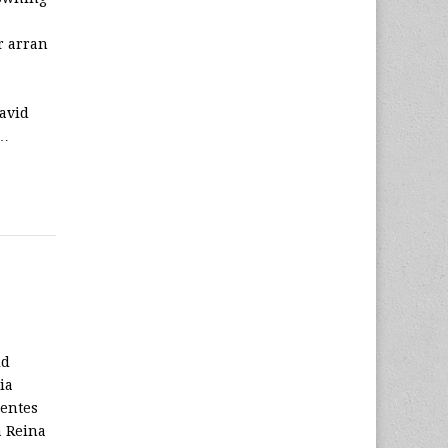
r arran
avid
m…
ld
ia
dentes
a Reina