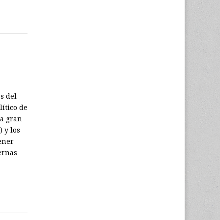
s del
ítico de
la gran
 y los
ener
ernas