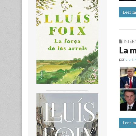
Leer m
INTER
La m
por
Lluís 
_______________________
Leer m