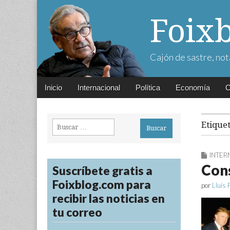
Foix
Cajón de sastre, not
Main
Skip
Inicio
Internacional
Política
Economía
C
menu
to
content
Buscar:
Etique
INTER
Cons
Suscríbete gratis a
Foixblog.com para
por
Lluís 
recibir las noticias en
tu correo