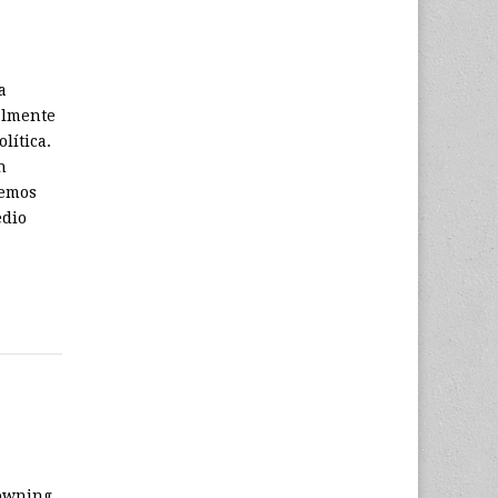
a
almente
lítica.
n
hemos
edio
Downing