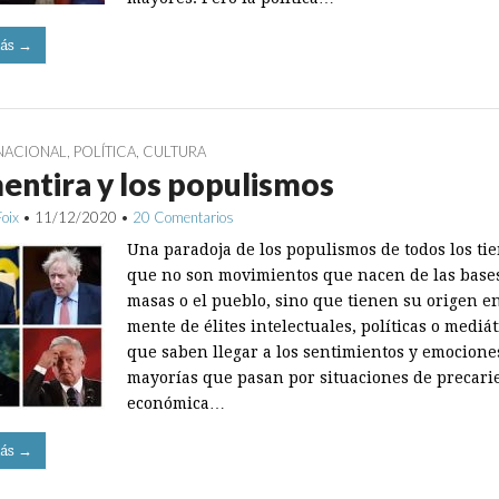
ás →
NACIONAL
,
POLÍTICA
,
CULTURA
entira y los populismos
Foix
•
11/12/2020
•
20 Comentarios
Una paradoja de los po­pulismos de todos los ti
que no son movimientos que nacen de las bases
masas o el pueblo, sino que tienen su origen en
mente de élites intelectuales, políticas o mediát
que saben llegar a los ­sentimientos y emocione
mayorías que pasan por situaciones de pre­cari
económica…
ás →