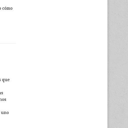
o cómo
s que
as
enos
a uno