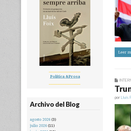
Leer m
__________________
Política &Prosa
INTER
__________________
Trum
por
Lluís 
Archivo del Blog
agosto 2026
(3)
julio 2026
(11)