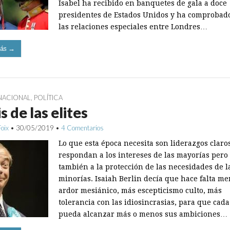
Isabel ha recibido en banquetes de gala a doce
presidentes de Estados Unidos y ha comprobad
las relaciones especiales entre Londres…
ás →
NACIONAL
,
POLÍTICA
is de las elites
Foix
•
30/05/2019
•
4 Comentarios
Lo que esta época necesita son liderazgos claro
respondan a los intereses de las mayorías pero
también a la protección de las necesidades de l
minorías. Isaiah Berlin decía que hace falta m
ardor mesiánico, más escepticismo culto, más
tolerancia con las idiosincrasias, para que cad
pueda alcanzar más o menos sus ambiciones…