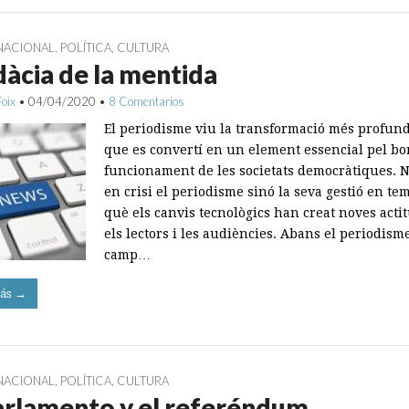
NACIONAL
,
POLÍTICA
,
CULTURA
dàcia de la mentida
Foix
•
04/04/2020
•
8 Comentarios
El periodisme viu la transformació més profun
que es convertí en un element essencial pel bo
funcionament de les societats democràtiques. N
en crisi el periodisme sinó la seva gestió en te
què els canvis tecnològics han creat noves acti
els lectors i les audiències. Abans el periodisme
camp…
ás →
NACIONAL
,
POLÍTICA
,
CULTURA
arlamento y el referéndum