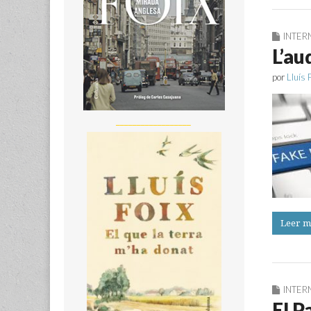
INTER
L’au
por
Lluís 
__________________
Leer m
INTER
El P