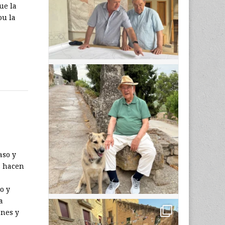
ue la
ou la
aso y
s hacen
o y
a
enes y