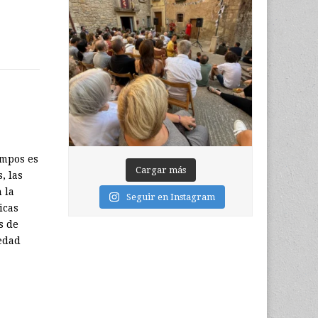
empos es
Cargar más
, las
 la
Seguir en Instagram
icas
s de
edad