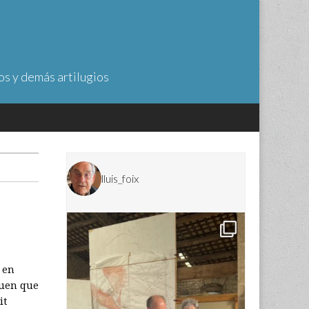
os y demás artilugios
lluis_foix
l en
iuen que
it