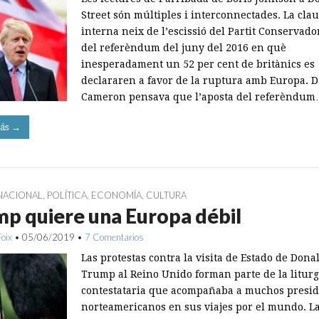
Street són múltiples i interconnectades. La clau
interna neix de l’escissió del Partit Conservado
del referèndum del juny del 2016 en què
inesperadament un 52 per cent de britànics es
declararen a favor de la ruptura amb Europa. D
Cameron pensava que l’aposta del referèndu
ás →
NACIONAL
,
POLÍTICA
,
ECONOMÍA
,
CULTURA
p quiere una Europa débil
Foix
•
05/06/2019
•
7 Comentarios
Las protestas contra la visita de Estado de Dona
Trump al Reino Unido forman parte de la liturg
contestataria que acompañaba a muchos presi
norteamericanos en sus viajes por el mundo. L