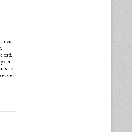
da des
n
o està
mps en
tuds en
 era el