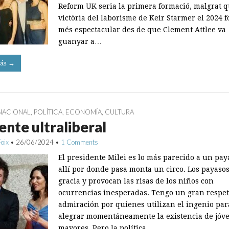
Reform UK seria la primera formació, malgrat q
victòria del laborisme de Keir Starmer el 2024 f
més espectacular des de que Clement Attlee va
guanyar a…
ás →
NACIONAL
,
POLÍTICA
,
ECONOMÍA
,
CULTURA
rente ultraliberal
Foix
•
26/06/2024
•
1 Comments
El presidente Milei es lo más parecido a un pay
allí por donde pasa monta un circo. Los payaso
gracia y provocan las risas de los niños con
ocurrencias inesperadas. Tengo un gran respet
admiración por quienes utilizan el ingenio par
alegrar momentáneamente la existencia de jóv
mayores. Pero la política…