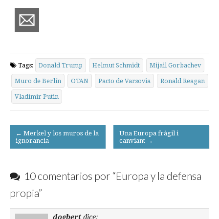
Tags:
Donald Trump
Helmut Schmidt
Mijail Gorbachev
Muro de Berlín
OTAN
Pacto de Varsovia
Ronald Reagan
Vladimir Putin
Post
← Merkel y los muros de la
Una Europa fràgil i
ignorancia
canviant →
navigation
10 comentarios por “
Europa y la defensa
propia
”
dogbert
dice: