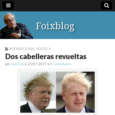
Foixblog
INTERNACIONAL
,
POLÍTICA
Dos cabelleras revueltas
por
Lluís Foix
•
23/07/2019
•
8 Comentarios