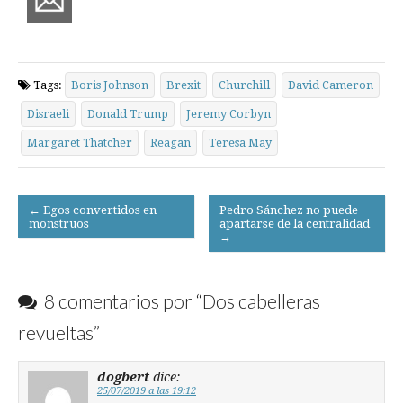
Tags:
Boris Johnson
Brexit
Churchill
David Cameron
Disraeli
Donald Trump
Jeremy Corbyn
Margaret Thatcher
Reagan
Teresa May
Post
← Egos convertidos en
Pedro Sánchez no puede
monstruos
apartarse de la centralidad
navigation
→
8 comentarios por “
Dos cabelleras
revueltas
”
dogbert
dice:
25/07/2019 a las 19:12