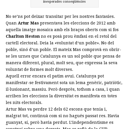
inesperades conseqüències
No se’ns pot deixar transitar per les nostres fantasies.
Quan
Artur Mas
presentava les eleccions de 2012 amb
aquella imatge mosaica amb els braços oberts com si fos
Charlton Heston
no es posà prou èmfasi en el retol del
cartell electoral. Deia la «voluntat d‘un poble». No del
poble, sinó d’un poble. El mateix Mas comprovà en obrir-
se les urnes que Catalunya es un sol poble que pensa de
manera diferent, plural, molt seu, que expressa la seva
voluntat de formes molt diverses.
Aquell error encara el patim avui. Catalunya pot
manifestar-se festivament sota un lema genèric, patriòtic,
il·lusionant, massiu. Però desprès, tothom a casa, i quan
arriben les eleccions la diversitat es manifesta en totes
les nits electorals.
Artur Mas va perdre 12 dels 62 escons que tenia i,
malgrat tot, continuà com si no hagués passat res. Havia
guanyat, sí, però havia perdut. L’independentisme es
construí sobre una derrota. Mas es refià de la CUP,