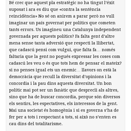
Bé crec que aquest pla estratègic no ha tingut l’éxit
suposat i ara es diu que «contra la sentència
reincidència» No sé on anirem a parar però no vull
imaginar un país governat per polítics que cometen
tants errors. Us imagineu una Catalunya independent
governada per aquests polítics? Fa falta gent d’altre
mena sense tanta adversió que respecti la llibertat,
que cadascú pensi com vulgui, que falta fa… només
faltaria que la gent no pogués expressar les coses com
cadascú les veu o és que tots hem de pensar el mateix?
si no penses igual ets un enemic… llavors on està la
democràcia que recull la diversitat d’opinions i la
concordia i la pau dins aquesta diversitat. Un bon
polític mai pot ser un fanàtic que desprecïi als altres,
sino que ha de buscar concordia, perque són diversos
els sentirs, les espectatives, els interessos de la gent.
Mai una societat és homogènia i si es governa s’ha de
fer per a tots i respectant a tots, si això no s’enten es
cau dins del totalitarisme.