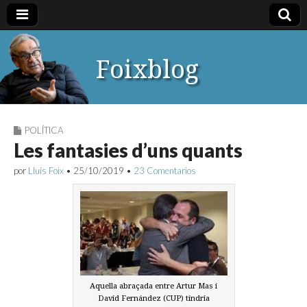
Foixblog
POLÍTICA
Les fantasies d’uns quants
por
Lluís Foix
•
25/10/2019
•
23 Comentarios
Aquella abraçada entre Artur Mas i
David Fernández (CUP) tindria