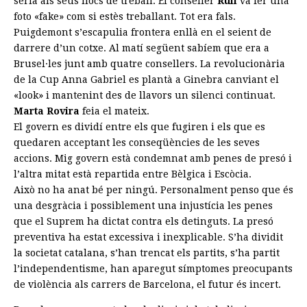
seria als seus llocs de treball. El conseller
Rull
va fer una
foto «fake» com si estès treballant. Tot era fals.
Puigdemont s’escapulia frontera enllà en el seient de
darrere d’un cotxe. Al matí següent sabíem que era a
Brusel·les junt amb quatre consellers. La revolucionària
de la Cup Anna Gabriel es plantà a Ginebra canviant el
«look» i mantenint des de llavors un silenci continuat.
Marta Rovira
feia el mateix.
El govern es dividí entre els que fugiren i els que es
quedaren acceptant les conseqüències de les seves
accions. Mig govern està condemnat amb penes de presó i
l’altra mitat està repartida entre Bèlgica i Escòcia.
Això no ha anat bé per ningú. Personalment penso que és
una desgràcia i possiblement una injustícia les penes
que el Suprem ha dictat contra els detinguts. La presó
preventiva ha estat excessiva i inexplicable. S’ha dividit
la societat catalana, s’han trencat els partits, s’ha partit
l’independentisme, han aparegut símptomes preocupants
de violència als carrers de Barcelona, el futur és incert.