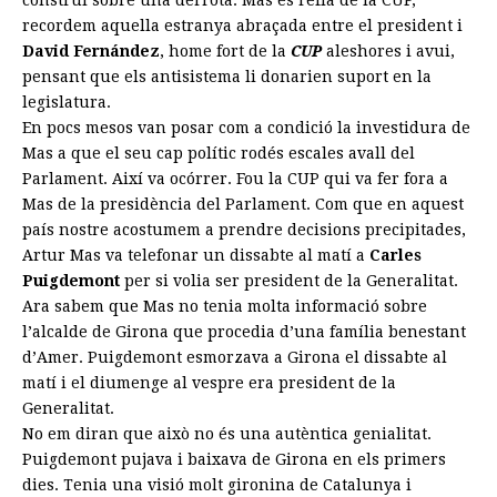
recordem aquella estranya abraçada entre el president i
David Fernández
, home fort de la
CUP
aleshores i avui,
pensant que els antisistema li donarien suport en la
legislatura.
En pocs mesos van posar com a condició la investidura de
Mas a que el seu cap polític rodés escales avall del
Parlament. Així va ocórrer. Fou la CUP qui va fer fora a
Mas de la presidència del Parlament. Com que en aquest
país nostre acostumem a prendre decisions precipitades,
Artur Mas va telefonar un dissabte al matí a
Carles
Puigdemont
per si volia ser president de la Generalitat.
Ara sabem que Mas no tenia molta informació sobre
l’alcalde de Girona que procedia d’una família benestant
d’Amer. Puigdemont esmorzava a Girona el dissabte al
matí i el diumenge al vespre era president de la
Generalitat.
No em diran que això no és una autèntica genialitat.
Puigdemont pujava i baixava de Girona en els primers
dies. Tenia una visió molt gironina de Catalunya i