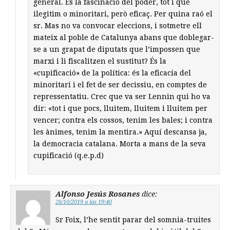
general. És la fascinació del poder, tot i que
ilegitim o minoritari, però eficaç. Per quina raó el
sr. Mas no va convocar eleccions, i sotmetre ell
mateix al poble de Catalunya abans que doblegar-
se a un grapat de diputats que l’impossen que
marxi i li fiscalitzen el sustitut? És la
«cupificació» de la política: és la eficacía del
minoritari i el fet de ser decissiu, en comptes de
repressentatiu. Crec que va ser Lennin qui ho va
dir: «tot i que pocs, lluitem, lluitem i lluitem per
vencer; contra els cossos, tenim les bales; i contra
les ànimes, tenim la mentira.» Aquí descansa ja,
la democracia catalana. Morta a mans de la seva
cupificació (q.e.p.d)
Alfonso Jesús Rosanes
dice:
26/10/2019 a las 19:40
Sr Foix, l’he sentit parar del somnia-truites