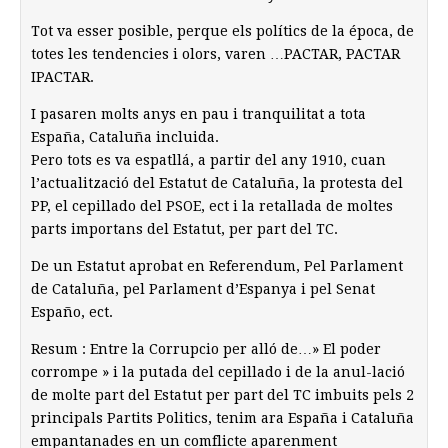
Tot va esser posible, perque els polítics de la época, de
totes les tendencies i olors, varen …PACTAR, PACTAR
IPACTAR.
I pasaren molts anys en pau i tranquilitat a tota
España, Cataluña incluida.
Pero tots es va espatllá, a partir del any 1910, cuan
l’actualització del Estatut de Cataluña, la protesta del
PP, el cepillado del PSOE, ect i la retallada de moltes
parts importans del Estatut, per part del TC.
De un Estatut aprobat en Referendum, Pel Parlament
de Cataluña, pel Parlament d’Espanya i pel Senat
Españo, ect.
Resum : Entre la Corrupcio per alló de…» El poder
corrompe » i la putada del cepillado i de la anul-lació
de molte part del Estatut per part del TC imbuits pels 2
principals Partits Politics, tenim ara España i Cataluña
empantanades en un comflicte aparenment