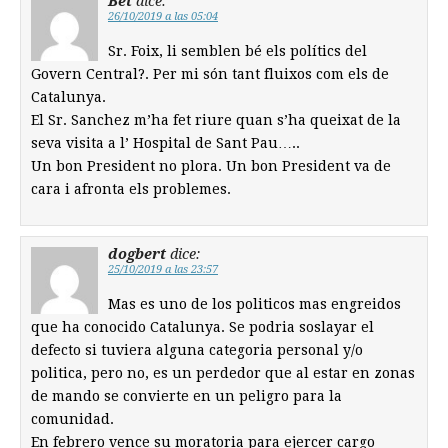
Bet
dice:
26/10/2019 a las 05:04
Sr. Foix, li semblen bé els polítics del
Govern Central?. Per mi són tant fluixos com els de
Catalunya.
El Sr. Sanchez m’ha fet riure quan s’ha queixat de la
seva visita a l’ Hospital de Sant Pau…..
Un bon President no plora. Un bon President va de
cara i afronta els problemes.
dogbert
dice:
25/10/2019 a las 23:57
Mas es uno de los politicos mas engreidos
que ha conocido Catalunya. Se podria soslayar el
defecto si tuviera alguna categoria personal y/o
politica, pero no, es un perdedor que al estar en zonas
de mando se convierte en un peligro para la
comunidad.
En febrero vence su moratoria para ejercer cargo