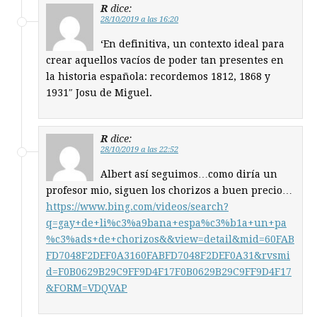
R
dice:
28/10/2019 a las 16:20
‘En definitiva, un contexto ideal para
crear aquellos vacíos de poder tan presentes en
la historia española: recordemos 1812, 1868 y
1931″ Josu de Miguel.
R
dice:
28/10/2019 a las 22:52
Albert así seguimos…como diría un
profesor mio, siguen los chorizos a buen precio…
https://www.bing.com/videos/search?
q=gay+de+li%c3%a9bana+espa%c3%b1a+un+pa
%c3%ads+de+chorizos&&view=detail&mid=60FAB
FD7048F2DEF0A3160FABFD7048F2DEF0A31&rvsmi
d=F0B0629B29C9FF9D4F17F0B0629B29C9FF9D4F17
&FORM=VDQVAP