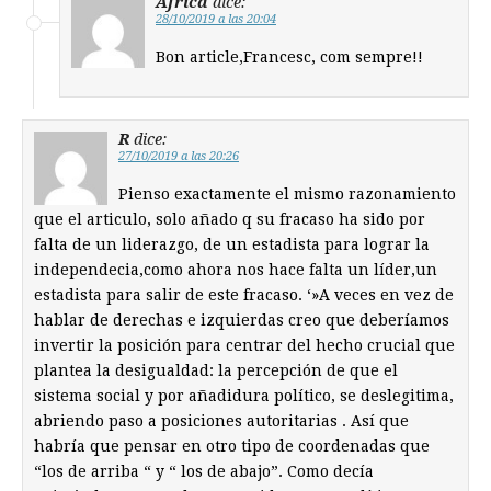
Àfrica
dice:
28/10/2019 a las 20:04
Bon article,Francesc, com sempre!!
R
dice:
27/10/2019 a las 20:26
Pienso exactamente el mismo razonamiento
que el articulo, solo añado q su fracaso ha sido por
falta de un liderazgo, de un estadista para lograr la
independecia,como ahora nos hace falta un líder,un
estadista para salir de este fracaso. ‘»A veces en vez de
hablar de derechas e izquierdas creo que deberíamos
invertir la posición para centrar del hecho crucial que
plantea la desigualdad: la percepción de que el
sistema social y por añadidura político, se deslegitima,
abriendo paso a posiciones autoritarias . Así que
habría que pensar en otro tipo de coordenadas que
“los de arriba “ y “ los de abajo”. Como decía