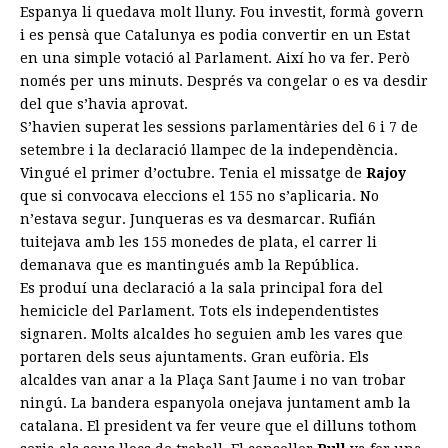
Espanya li quedava molt lluny. Fou investit, formà govern
i es pensà que Catalunya es podia convertir en un Estat
en una simple votació al Parlament. Així ho va fer. Però
només per uns minuts. Després va congelar o es va desdir
del que s’havia aprovat.
S’havien superat les sessions parlamentàries del 6 i 7 de
setembre i la declaració llampec de la independència.
Vingué el primer d’octubre. Tenia el missatge de
Rajoy
que si convocava eleccions el 155 no s’aplicaria. No
n’estava segur. Junqueras es va desmarcar. Rufián
tuitejava amb les 155 monedes de plata, el carrer li
demanava que es mantingués amb la República.
Es produí una declaració a la sala principal fora del
hemicicle del Parlament. Tots els independentistes
signaren. Molts alcaldes ho seguien amb les vares que
portaren dels seus ajuntaments. Gran eufòria. Els
alcaldes van anar a la Plaça Sant Jaume i no van trobar
ningú. La bandera espanyola onejava juntament amb la
catalana. El president va fer veure que el dilluns tothom