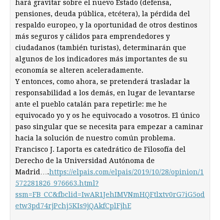
hará gravitar sobre el nuevo Estado (defensa,
pensiones, deuda pública, etcétera), la pérdida del
respaldo europeo, y la oportunidad de otros destinos
más seguros y cálidos para emprendedores y
ciudadanos (también turistas), determinarán que
algunos de los indicadores más importantes de su
economía se alteren aceleradamente.
Y entonces, como ahora, se pretenderá trasladar la
responsabilidad a los demás, en lugar de levantarse
ante el pueblo catalán para repetirle: me he
equivocado yo y os he equivocado a vosotros. El único
paso singular que se necesita para empezar a caminar
hacia la solución de nuestro común problema.
Francisco J. Laporta es catedrático de Filosofía del
Derecho de la Universidad Autónoma de
Madrid….
https://elpais.com/elpais/2019/10/28/opinion/1
572281826_976663.html?
ssm=FB_CC&fbclid=IwAR1JehIMVNmHQFtlxtv0rG7iG5od
etw3pd74rjPchj5KIs9jQAkfCplFjhE