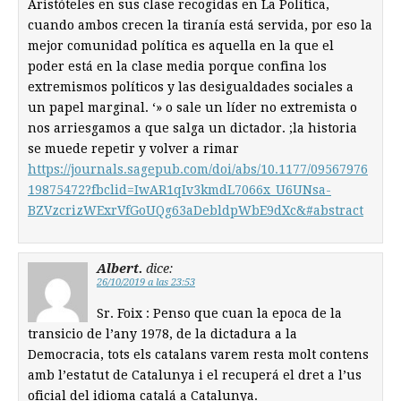
Aristóteles en sus clase recogidas en La Política,
cuando ambos crecen la tiranía está servida, por eso la
mejor comunidad política es aquella en la que el
poder está en la clase media porque confina los
extremismos políticos y las desigualdades sociales a
un papel marginal. ‘» o sale un líder no extremista o
nos arriesgamos a que salga un dictador. ;la historia
se muede repetir y volver a rimar
https://journals.sagepub.com/doi/abs/10.1177/09567976
19875472?fbclid=IwAR1qIv3kmdL7066x_U6UNsa-
BZVzcrizWExrVfGoUQg63aDebldpWbE9dXc&#abstract
Albert.
dice:
26/10/2019 a las 23:53
Sr. Foix : Penso que cuan la epoca de la
transicio de l’any 1978, de la dictadura a la
Democracia, tots els catalans varem resta molt contens
amb l’estatut de Catalunya i el recuperá el dret a l’us
oficial del idioma catalá a Catalunya.