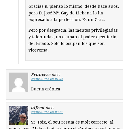
Gracias R, pienso lo mismo, desde hace años,
pero D. José Mª. Gay de Liebana lo ha
expresado a la perfección. Es un Crac.
Pero por desgracia, las mentes privilegiadas
y talentudas, no ocupan el poder ejecutorio,
del Estado. Solo lo ocupan los que son
viceversa.
Francesc
dice:
28/10/2019 a las 01:54
Buena crónica
alfred
dice:
28/10/2019 a las 00:21
Sr. Foix, el seu resum és molt correcte, al
meu parer. Malgrat tot, a veure si s’anima a parlar-nos