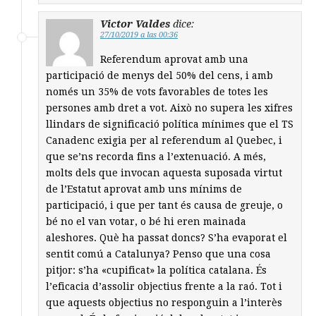
Victor Valdes
dice:
27/10/2019 a las 00:36
Referendum aprovat amb una
participació de menys del 50% del cens, i amb
només un 35% de vots favorables de totes les
persones amb dret a vot. Això no supera les xifres
llindars de significació política mínimes que el TS
Canadenc exigia per al referendum al Quebec, i
que se’ns recorda fins a l’extenuació. A més,
molts dels que invocan aquesta suposada virtut
de l’Estatut aprovat amb uns mínims de
participació, i que per tant és causa de greuje, o
bé no el van votar, o bé hi eren mainada
aleshores. Què ha passat doncs? S’ha evaporat el
sentit comú a Catalunya? Penso que una cosa
pitjor: s’ha «cupificat» la política catalana. És
l’eficacia d’assolir objectius frente a la raó. Tot i
que aquests objectius no responguin a l’interès