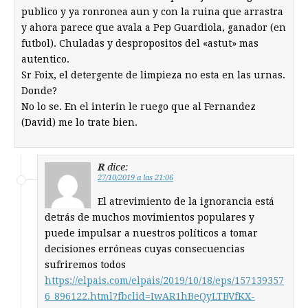
publico y ya ronronea aun y con la ruina que arrastra
y ahora parece que avala a Pep Guardiola, ganador (en
futbol). Chuladas y despropositos del «astut» mas
autentico.
Sr Foix, el detergente de limpieza no esta en las urnas.
Donde?
No lo se. En el interin le ruego que al Fernandez
(David) me lo trate bien.
R
dice:
27/10/2019 a las 21:06
El atrevimiento de la ignorancia está
detrás de muchos movimientos populares y
puede impulsar a nuestros políticos a tomar
decisiones erróneas cuyas consecuencias
sufriremos todos
https://elpais.com/elpais/2019/10/18/eps/157139357
6_896122.html?fbclid=IwAR1hBeQyLTBVfKX-