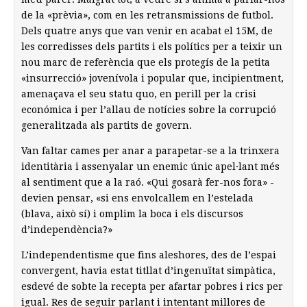
de la «prèvia», com en les retransmissions de futbol.
Dels quatre anys que van venir en acabat el 15M, de
les corredisses dels partits i els polítics per a teixir un
nou marc de referència que els protegís de la petita
«insurrecció» jovenívola i popular que, incipientment,
amenaçava el seu statu quo, en perill per la crisi
económica i per l’allau de notícies sobre la corrupció
generalitzada als partits de govern.
Van faltar cames per anar a parapetar-se a la trinxera
identitària i assenyalar un enemic únic apel·lant més
al sentiment que a la raó. «Qui gosarà fer-nos fora» -
devien pensar, «si ens envolcallem en l’estelada
(blava, això sí) i omplim la boca i els discursos
d’independència?»
L’independentisme que fins aleshores, des de l’espai
convergent, havia estat titllat d’ingenuïtat simpàtica,
esdevé de sobte la recepta per afartar pobres i rics per
igual. Res de seguir parlant i intentant millores de