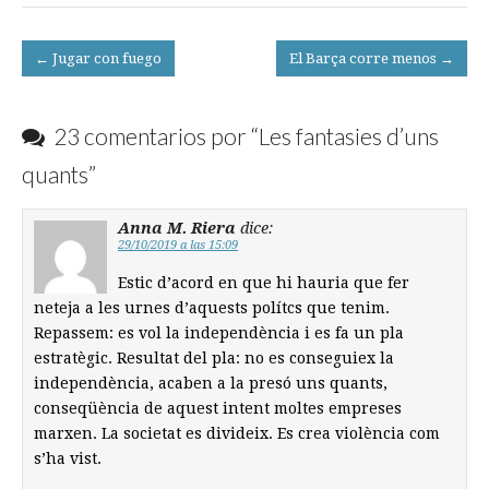
Post
← Jugar con fuego
El Barça corre menos →
navigation
23 comentarios por “
Les fantasies d’uns
quants
”
Anna M. Riera
dice:
29/10/2019 a las 15:09
Estic d’acord en que hi hauria que fer
neteja a les urnes d’aquests polítcs que tenim.
Repassem: es vol la independència i es fa un pla
estratègic. Resultat del pla: no es conseguiex la
independència, acaben a la presó uns quants,
conseqüència de aquest intent moltes empreses
marxen. La societat es divideix. Es crea violència com
s’ha vist.