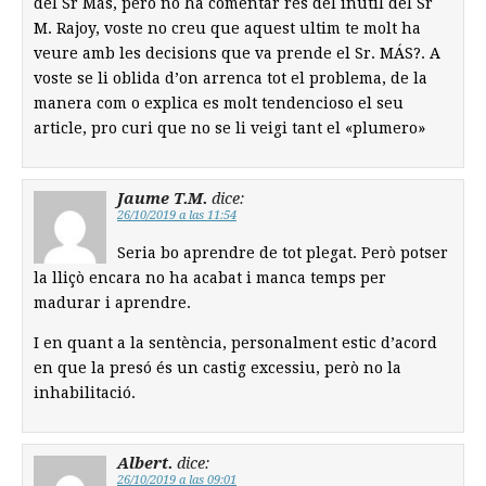
del Sr Más, pero no ha comentar res del inútil del Sr
M. Rajoy, voste no creu que aquest ultim te molt ha
veure amb les decisions que va prende el Sr. MÁS?. A
voste se li oblida d’on arrenca tot el problema, de la
manera com o explica es molt tendencioso el seu
article, pro curi que no se li veigi tant el «plumero»
Jaume T.M.
dice:
26/10/2019 a las 11:54
Seria bo aprendre de tot plegat. Però potser
la lliçò encara no ha acabat i manca temps per
madurar i aprendre.
I en quant a la sentència, personalment estic d’acord
en que la presó és un castig excessiu, però no la
inhabilitació.
Albert.
dice:
26/10/2019 a las 09:01