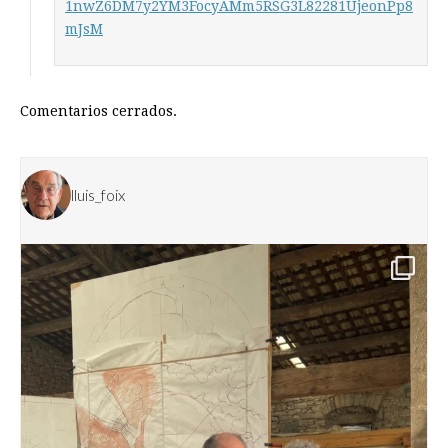
1nwZ6DM7y2YM3FocyAMm5RSG3L82281UjeonPp8
mJsM
Comentarios cerrados.
lluis_foix