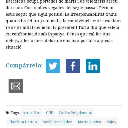
Barcelona ocupa portades de diaris i de telediaris arreu
del món. Com moltes vegades del segle passat. Però no
estic segur que sigui positiu. La irresponsabilitat d’uns
quants ha fet un gran mal a la convivència entre catalans
i ens ha aïllat del món. El president Torra diu que estem
en confrontació amb Espanya. Penso que cal fer una
neteja, a les urnes, dels que ens han portat a aquesta
situació.
Compártelo:
Tags:
Artur Mas
CUP
Carles Puigdemont
Charlton Heston
David Fernández
Marta Rovira
Rajoy