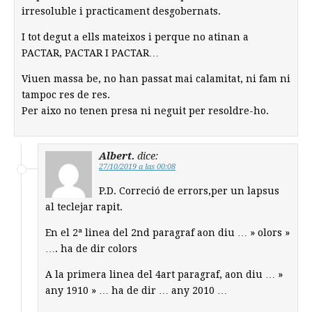
irresoluble i practicament desgobernats.
I tot degut a ells mateixos i perque no atinan a
PACTAR, PACTAR I PACTAR…
Viuen massa be, no han passat mai calamitat, ni fam ni
tampoc res de res.
Per aixo no tenen presa ni neguit per resoldre-ho.
Albert.
dice:
27/10/2019 a las 00:08
P.D. Correció de errors,per un lapsus
al teclejar rapit.
En el 2ª linea del 2nd paragraf aon diu … » olors »
…. ha de dir colors
A la primera linea del 4art paragraf, aon diu … »
any 1910 » … ha de dir … any 2010 …