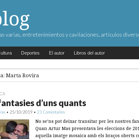
blog
as varias, entretenimientos y cavilaciones, artículos divers
ultura
Deportes
El autor
Libros del autor
ta:
Marta Rovira
ICA
fantasies d’uns quants
Foix
•
25/10/2019
•
23 Comentarios
No se’ns pot deixar transitar per les nostres fan
Quan Artur Mas presentava les eleccions de 2
aquella imatge mosaica amb els braços oberts c