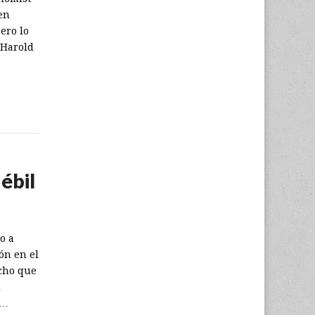
en
ero lo
 Harold
ébil
o a
ón en el
icho que
i
m…