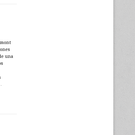
emont
iones
 de una
os
a
…