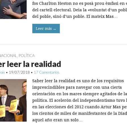
fos Charlton Heston no es posà prou èmfasi en e
del cartell electoral. Deia la «voluntat d‘un pob
del poble, sinó d’un poble. El mateix Mas…
Leer más →
NACIONAL
,
POLÍTICA
r leer la realidad
Foix
•
19/07/2018
•
17 Comentarios
Saber leer la realidad es uno de los requisitos
imprescindibles para navegar con una cierta
orientación en los mares siempre agitados de l
política. El acelerón del independentismo tuvo 
en las elecciones del 2012 cuando Artur Mas p
los cientos de miles de manifestantes de la Dia
aquel año eran un solo…