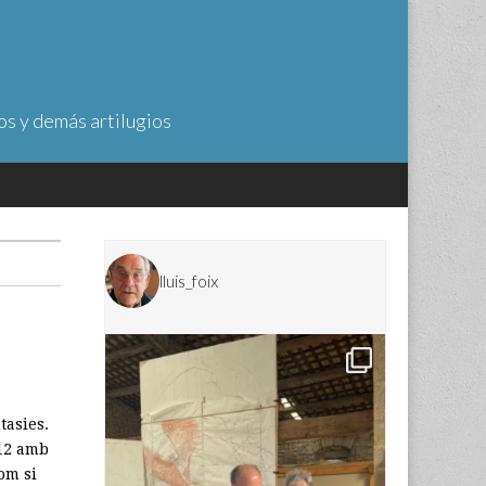
os y demás artilugios
lluis_foix
tasies.
012 amb
om si