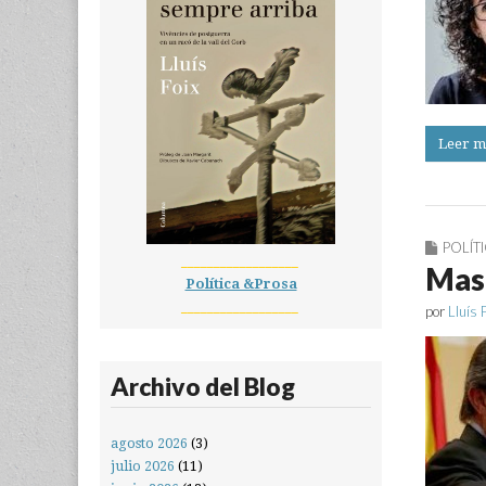
Leer m
POLÍT
__________________
Mas 
Política &Prosa
__________________
por
Lluís 
Archivo del Blog
agosto 2026
(3)
julio 2026
(11)