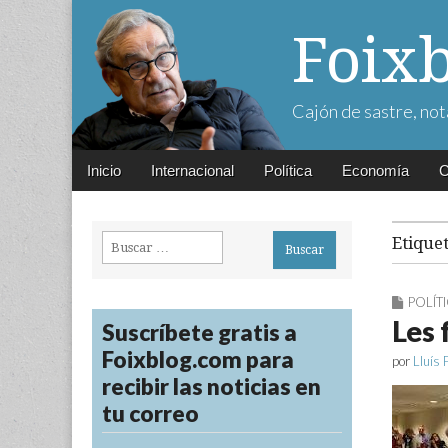
Foix
Cajón de sastre, not
Main
Skip
Inicio
Internacional
Política
Economía
C
menu
to
content
Buscar:
Etique
POLÍT
Les 
Suscríbete gratis a
Foixblog.com para
por
Lluís 
recibir las noticias en
tu correo