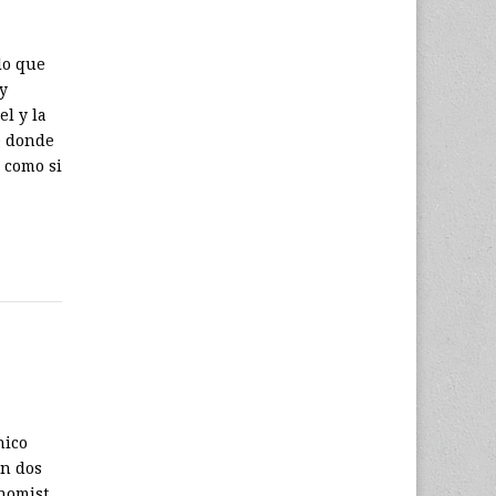
lo que
y
l y la
de donde
 como si
nico
on dos
nomist