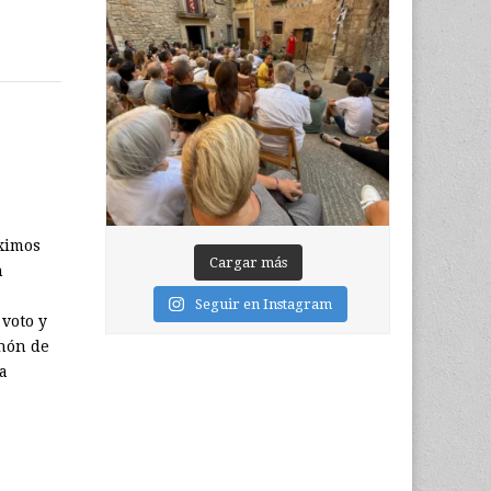
óximos
Cargar más
n
Seguir en Instagram
voto y
chón de
la