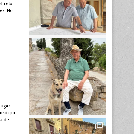
l retol
le». No
a
lugar
ensó que
da de