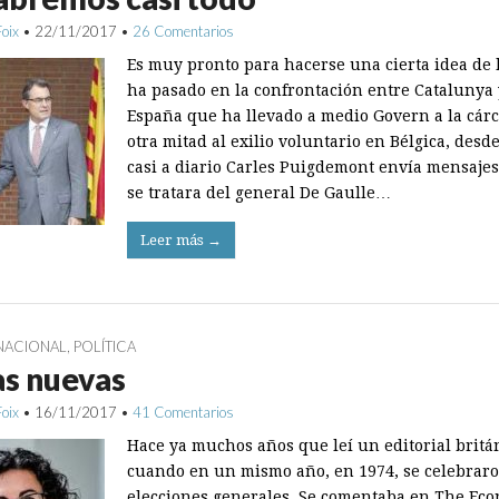
Foix
•
22/11/2017
•
26 Comentarios
Es muy pronto para hacerse una cierta idea de 
ha pasado en la confrontación entre Catalunya 
España que ha llevado a medio Govern a la cárce
otra mitad al exilio voluntario en Bélgica, des
casi a diario Carles Puigdemont envía mensajes
se tratara del general De Gaulle…
Leer más →
NACIONAL
,
POLÍTICA
as nuevas
Foix
•
16/11/2017
•
41 Comentarios
Hace ya muchos años que leí un editorial britá
cuando en un mismo año, en 1974, se celebrar
elecciones generales. Se comentaba en The Eco