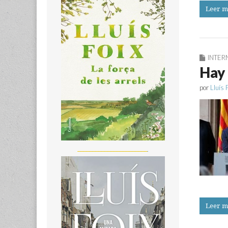
Leer m
INTER
Hay 
por
Lluís 
_______________________
Leer m