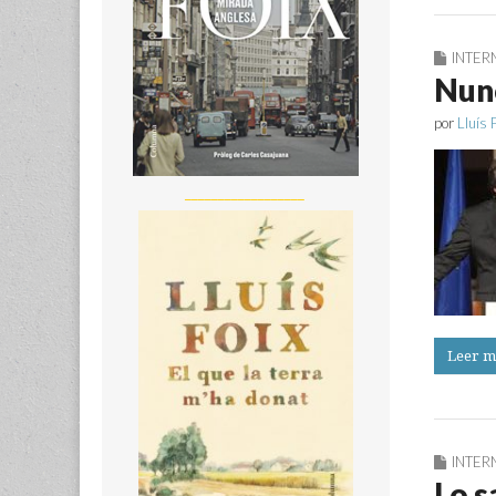
INTER
Nun
por
Lluís 
__________________
Leer m
INTER
Lo s