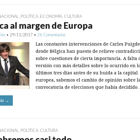
NACIONAL
,
POLÍTICA
,
ECONOMÍA
,
CULTURA
ca al margen de Europa
Foix
•
29/11/2017
•
26 Comentarios
Las constantes intervenciones de Carles Puigd
desde Bélgica han puesto de relieve contradicc
sobre cuestiones de cierta importancia. A falta
versión con más detalles sobre lo ocurrido en l
últimos tres días antes de su huida a la capital
europea, sabemos el cambio de opinión sobre l
convocatoria de elecciones que había decidido
ás →
NACIONAL
,
POLÍTICA
,
CULTURA
abremos casi todo