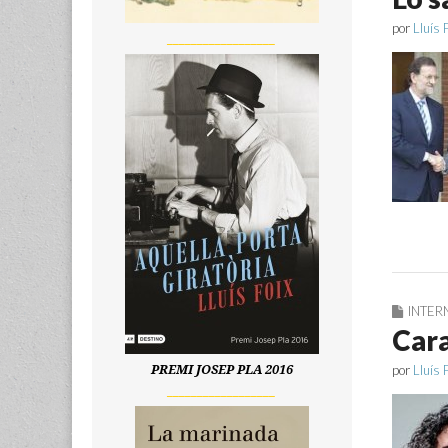
por
Lluís 
__________________
INTER
Car
por
Lluís 
PREMI JOSEP PLA 2016
__________________