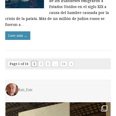
de los irlandeses emigraron a
Estados Unidos en el siglo XIX a
causa del hambre causada por la
crisis de la patata. Más de un millón de judíos rusos se
fueron a…
Leer más →
Page 1 of 16
1
2
3
…
16
»
lluis_foix