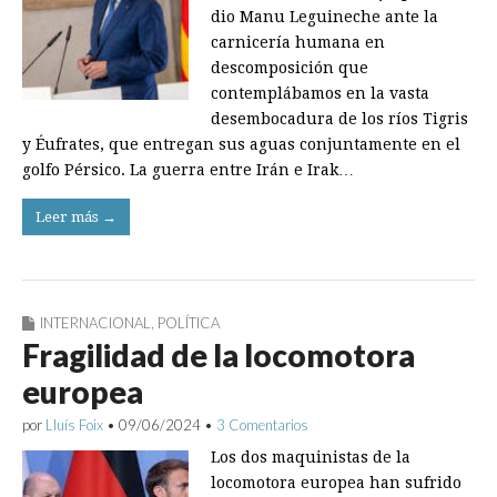
dio Manu Leguineche ante la
carnicería humana en
descomposición que
contemplábamos en la vasta
desembocadura de los ríos Tigris
y Éufrates, que entregan sus aguas conjuntamente en el
golfo Pérsico. La guerra entre Irán e Irak…
Leer más →
INTERNACIONAL
,
POLÍTICA
Fragilidad de la locomotora
europea
por
Lluís Foix
•
09/06/2024
•
3 Comentarios
Los dos maquinistas de la
locomotora europea han sufrido