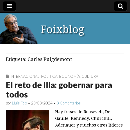
Foixblog
Etiqueta:
Carles Puigdemont
INTERNACIONAL
,
POLÍTICA
,
ECONOMÍA
,
CULTURA
El reto de Illa: gobernar para
todos
por
Lluís Foix
•
28/08/2024
•
3 Comentarios
Hay frases de Roosevelt, De
Gaulle, Kennedy, Churchill,
Adenauer y muchos otros líderes