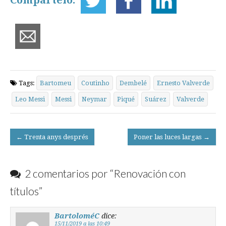
Compártelo:
Tags:
Bartomeu
Coutinho
Dembelé
Ernesto Valverde
Leo Messi
Messi
Neymar
Piqué
Suárez
Valverde
Post
← Trenta anys després
Poner las luces largas →
navigation
2 comentarios por “
Renovación con
títulos
”
BartoloméC
dice:
15/11/2019 a las 10:49