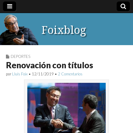
Foixblog
DEPORTES
Renovación con títulos
por
Lluís Foix
•
12/11/2019
•
2 Comentarios