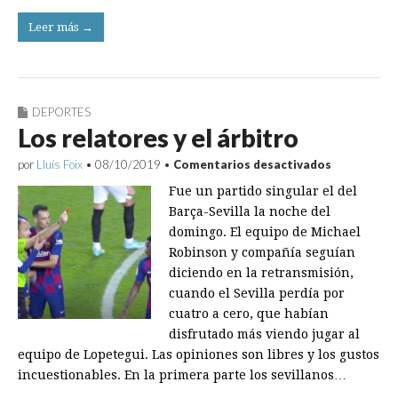
Leer más →
DEPORTES
Los relatores y el árbitro
en
por
Lluís Foix
•
08/10/2019
•
Comentarios desactivados
Los
Fue un partido singular el del
relatores
y
Barça-Sevilla la noche del
el
domingo. El equipo de Michael
árbitro
Robinson y compañía seguían
diciendo en la retransmisión,
cuando el Sevilla perdía por
cuatro a cero, que habían
disfrutado más viendo jugar al
equipo de Lopetegui. Las opiniones son libres y los gustos
incuestionables. En la primera parte los sevillanos…