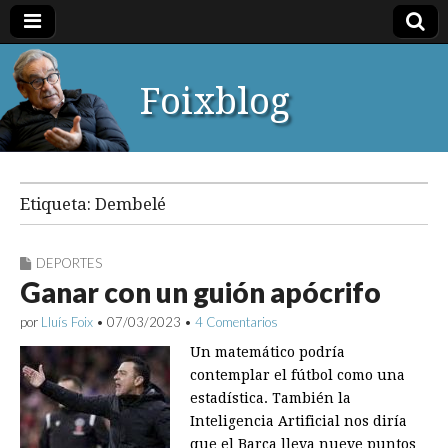
Foixblog
Etiqueta:
Dembelé
DEPORTES
Ganar con un guión apócrifo
por
Lluís Foix
•
07/03/2023
•
4 Comentarios
Un matemático podría
contemplar el fútbol como una
estadística. También la
Inteligencia Artificial nos diría
que el Barça lleva nueve puntos