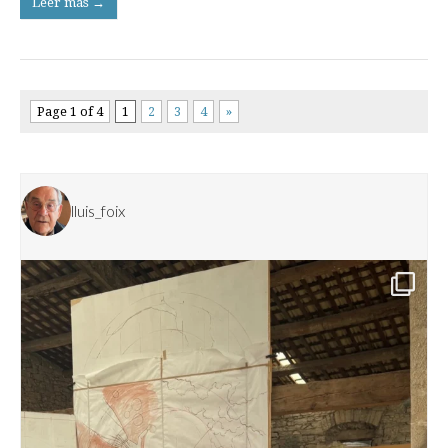
Leer más →
Page 1 of 4
1
2
3
4
»
lluis_foix