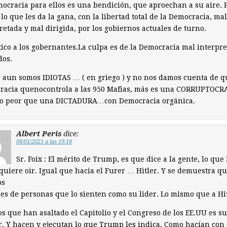
ocracia para ellos es una bendición, que aproechan a su aire. 
lo que les da la gana, con la libertad total de la Democracia, mal
retada y mal dirigida, por los gobiernos actuales de turno.
tico a los gobernantes.La culpa es de la Democracia mal interpr
dos.
 aun somos IDIOTAS … ( en griego ) y no nos damos cuenta de q
racia quenocontrola a las 950 Mafias, más es una CORRUPTOCR
so peor que una DICTADURA…con Democracia orgánica.
Albert Peris
dice:
08/01/2021 a las 19:18
Sr. Foix : El mérito de Trump, es que dice a la gente, lo que 
quiere oir. Igual que hacia el Furer … Hitler. Y se demuestra q
os
es de personas que lo sienten como su lider. Lo mismo que a Hit
os que han asaltado el Capitolio y el Congreso de los EE.UU es s
r. Y hacen y ejecutan lo que Trump les indica. Como hacían con 