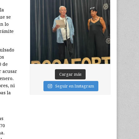
la
ue se
n lo
trámite
ulsado
os
0 de
r acusar
Cargar más
 enero.
res, ni
Seguir en Instagram
as la
as
 70
ma.