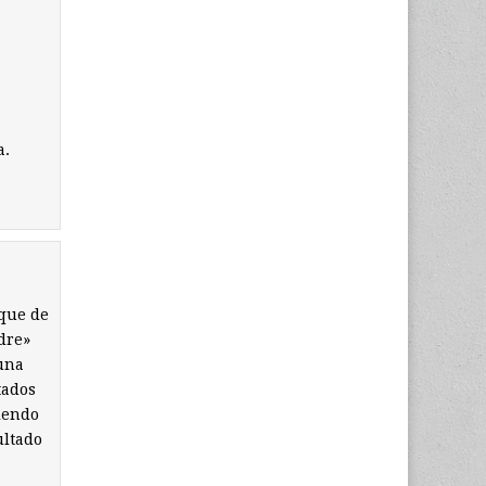
a.
rque de
dre»
 una
tados
iendo
ultado