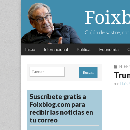
Foix
Cajón de sastre, not
Main
Skip
Inicio
Internacional
Política
Economía
C
menu
to
content
INTER
Buscar:
Trum
por
Lluís 
Suscríbete gratis a
Foixblog.com para
recibir las noticias en
tu correo