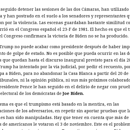
seguido detener las sesiones de las dos Cámaras, han utilizado 
ia y han postrado en el suelo a los senadores y representantes q
on por la violencia. Las escenas guardaban bastante similitud co
rrió en el Congreso español el 23-F de 1981. El hecho es que el 
el Congreso confirmara la victoria de Biden no se ha producido.
Trump no puede acabar como presidente después de haber imp
nto de golpe de estado. No es posible que pueda ocurrir en las d
 que quedan hasta el discurso inaugural previsto para el día 2
rump ha intentado por la vía judicial, por pedir el recuento, po
pa a Biden, para no abandonar la Casa Blanca a partir del 20 de
ribunales, ni la opinión pública, ni sus más próximos colaborado
presidente Pence le han seguido en el delirio de negar con prueb
 electoral de los demócratas de
Joe Biden.
lema es que el trumpismo está basado en la mentira, en las
aciones de los adversarios, en repetir sin aportar pruebas que l
nes han sido manipuladas. Hay que tener en cuenta que más de
s de americanos le votaron el 3 de noviembre. Este es el proble