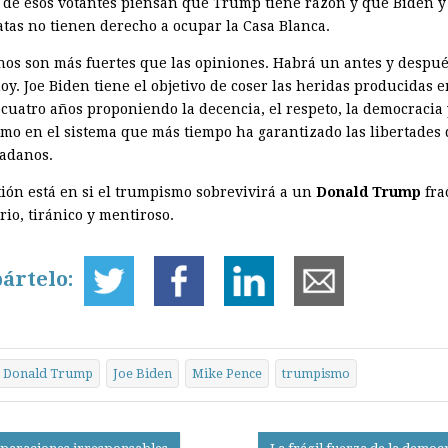
de esos votantes piensan que Trump tiene razón y que Biden y 
tas no tienen derecho a ocupar la Casa Blanca.
hos son más fuertes que las opiniones. Habrá un antes y despué
oy. Joe Biden tiene el objetivo de coser las heridas producidas e
 cuatro años proponiendo la decencia, el respeto, la democracia 
smo en el sistema que más tiempo ha garantizado las libertades 
dadanos.
tión está en si el trumpismo sobrevivirá a un
Donald Trump
fra
rio, tiránico y mentiroso.
ártelo:
Donald Trump
Joe Biden
Mike Pence
trumpismo