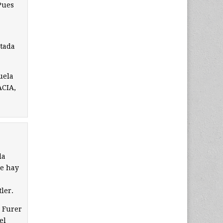
Pues
etada
uela
ACIA,
la
ue hay
ler.
u Furer
el