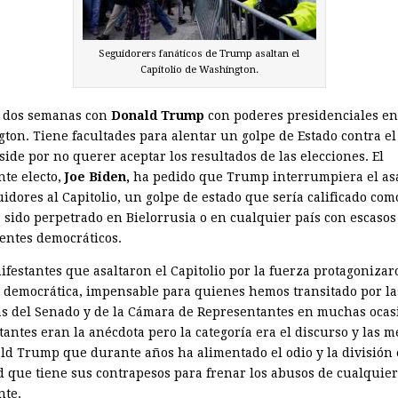
Seguidorers fanáticos de Trump asaltan el
Capitolio de Washington.
 dos semanas con
Donald Trump
con poderes presidenciales en
ton. Tiene facultades para alentar un golpe de Estado contra el
ide por no querer aceptar los resultados de las elecciones. El
nte electo,
Joe Biden,
ha pedido que Trump interrumpiera el asa
idores al Capitolio, un golpe de estado que sería calificado como
 sido perpetrado en Bielorrusia o en cualquier país con escasos
entes democráticos.
ifestantes que asaltaron el Capitolio por la fuerza protagoniza
 democrática, impensable para quienes hemos transitado por la
as del Senado y de la Cámara de Representantes en muchas ocas
tantes eran la anécdota pero la categoría era el discurso y las m
ld Trump que durante años ha alimentado el odio y la división
d que tiene sus contrapesos para frenar los abusos de cualquier
nte.