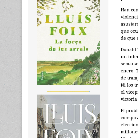
Han con
violenc
asustar
que ocu
de que 
Donald 
un inte
semanas
enero. T
de tram
Ni los t
_______________________
el vice
victoria
El prob
conspir
eleccio
millone