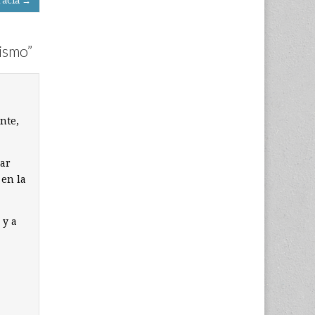
racia →
rismo
”
nte,
uar
 en la
 y a