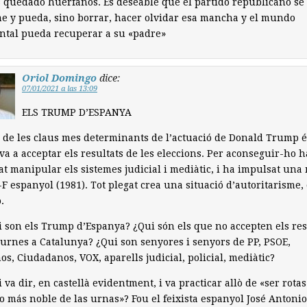
quedado huérfanos. Es deseable que el partido republicano se
e y pueda, sino borrar, hacer olvidar esa mancha y el mundo
ntal pueda recuperar a su «padre»
Oriol Domingo
dice:
07/01/2021 a las 13:09
ELS TRUMP D’ESPANYA
 de les claus mes determinants de l’actuació de Donald Trump é
va a acceptar els resultats de les eleccions. Per aconseguir-ho h
at manipular els sistemes judicial i mediàtic, i ha impulsat un
-F espanyol (1981). Tot plegat crea una situació d’autoritarisme, 
.
i son els Trump d’Espanya? ¿Qui són els que no accepten els res
 urnes a Catalunya? ¿Qui son senyores i senyors de PP, PSOE,
s, Ciudadanos, VOX, aparells judicial, policial, mediàtic?
i va dir, en castellà evidentment, i va practicar allò de «ser rotas
o más noble de las urnas»? Fou el feixista espanyol José Antonio