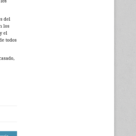
los
s del
n los
y el
de todos
casado,