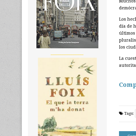
Muchos 
demócra
Los hec
día de h
últimos
plurali
los ciu
__________________
La cues
autorita
Comp
Tags:
Post