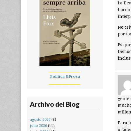
La Dem
hacen 
interp
No cri
por to
Es que
Democ
inclu
__________________
Política &Prosa
__________________
gente 
Archivo del Blog
much
millon
agosto 2026
(3)
Para l
julio 2026
(11)
ó Lide