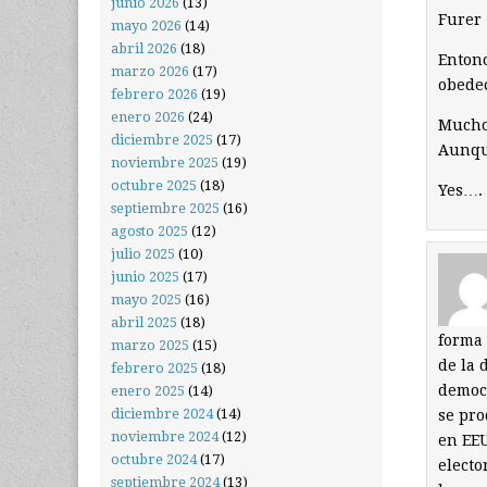
junio 2026
(13)
Furer 
mayo 2026
(14)
abril 2026
(18)
Entonc
marzo 2026
(17)
obedec
febrero 2026
(19)
enero 2026
(24)
Muchos
diciembre 2025
(17)
Aunque
noviembre 2025
(19)
octubre 2025
(18)
Yes…. 
septiembre 2025
(16)
agosto 2025
(12)
julio 2025
(10)
junio 2025
(17)
mayo 2025
(16)
abril 2025
(18)
forma 
marzo 2025
(15)
de la 
febrero 2025
(18)
democr
enero 2025
(14)
diciembre 2024
(14)
se pro
noviembre 2024
(12)
en EEU
octubre 2024
(17)
electo
septiembre 2024
(13)