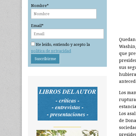
Nombre*
Email*
Quedan
He leído, entiendo y acepto la
Washing
política de privacidad
que pres
preside
sus segu
hubiera
anteced
Los man
ruptura
estanci
Los asal
de Dona
_______________
socieda
preside