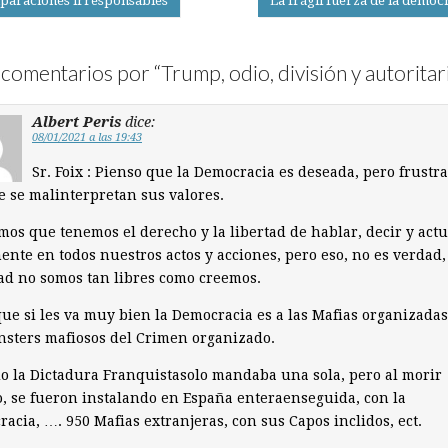
araciones irresponsables
La frágil fuerza de la democ
on
comentarios por “
Trump, odio, división y autorita
Albert Peris
dice:
08/01/2021 a las 19:43
Sr. Foix : Pienso que la Democracia es deseada, pero frustra
 se malinterpretan sus valores.
os que tenemos el derecho y la libertad de hablar, decir y act
ente en todos nuestros actos y acciones, pero eso, no es verdad,
ad no somos tan libres como creemos.
que si les va muy bien la Democracia es a las Mafias organizadas
nsters mafiosos del Crimen organizado.
 la Dictadura Franquistasolo mandaba una sola, pero al morir
, se fueron instalando en España enteraenseguida, con la
acia, …. 950 Mafias extranjeras, con sus Capos inclidos, ect.