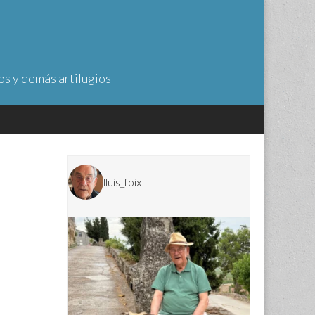
os y demás artilugios
lluis_foix