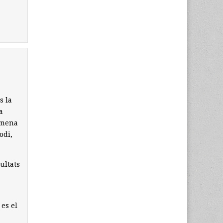
s la
a
a mena
odi,
ultats
 es el