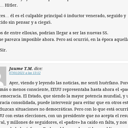
… Hitler.
es… él es el culpable principal ó inductor venerado, seguido y
ido sin pensar y a ciegaS.
 de entre ellos/as, podrían llegar a ser las nuevas SS.
 parezca imposible ahora. Pero asi ocurrió, en la época aquell
Sir.
Jaume T.M.
dice:
07/01/2021 a las 13:12
Ayer, viendo y leyendo las noticias, me senti huérfano. Po
más o menos consciente, EEUU representaba hasta ahora el «pa
democracia. El Estado, que siendo la mayor potencia mundial, y
acia consolidada, puede intervenir para evitar que en otros es
duzcan situaciones no democráticas. Pero con lo que está ocurr
U con estas elecciones, con un presidente que no acepta el res
ral, y millones de seguidores, el «padre» ha caído en falta, y nos