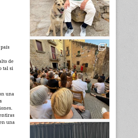
 país
lto de
 tal si
ron una
s
iones.
entiras
 en una