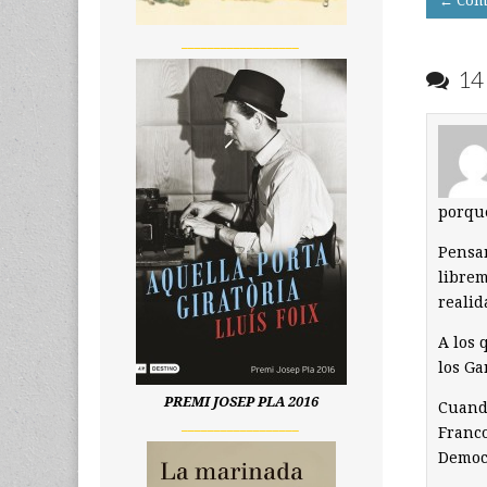
← Comp
navigati
__________________
14 
porque
Pensam
librem
realid
A los 
los Ga
PREMI JOSEP PLA 2016
Cuando
__________________
Franco
Democr