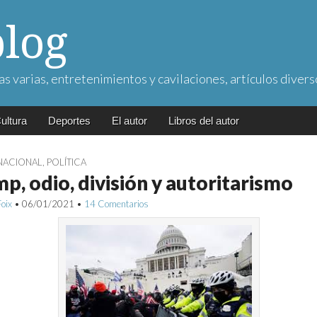
blog
as varias, entretenimientos y cavilaciones, artículos divers
ultura
Deportes
El autor
Libros del autor
NACIONAL
,
POLÍTICA
p, odio, división y autoritarismo
Foix
•
06/01/2021
•
14 Comentarios