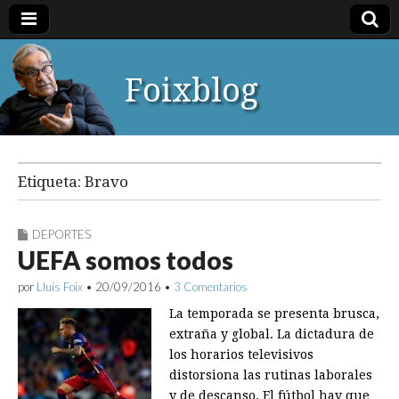
Foixblog
Etiqueta:
Bravo
DEPORTES
UEFA somos todos
por
Lluís Foix
•
20/09/2016
•
3 Comentarios
La temporada se presenta brusca,
extraña y global. La dictadura de
los horarios televisivos
distorsiona las rutinas laborales
y de descanso. El fútbol hay que