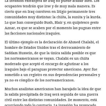
La invasión extranjera de Iraq no puede acabar bien. Los
ocupantes tendrán que irse y de muy mala manera. Es
cierto que en Iraq conviven en litigio permanente tres
comunidades muy distintas: la chiíta, la sunita y la kurda.
Lo que han conseguido Bush, Blair y, en quijotesco gesto
Aznar, es que se acaben por el momento las pugnas entre
las facciones nacionales iraquíes.
El último ejemplo es la declaración de Ahmed Chalabi, el
hombre de Estados Unidos tras el derrocamiento de
Saddam Hussein, de que la única salida posible es que
los norteamericanos se vayan. Chalabi es un chiíta
moderado que aceptó el encargo de aglutinar a los
iraquíes bajo el paraguas protector americano. Ayer fue
sometido a un registro en sus dependencias personales y
ya no es cómplice de los norteamericanos.
Muchos analistas americanos han barajado la idea de que
la salida precipitada de Iraq será seguida de una guerra
civil entre las distintas comunidades. De momento, está
ocurriendo todo lo contrario. La invasión ha provocado