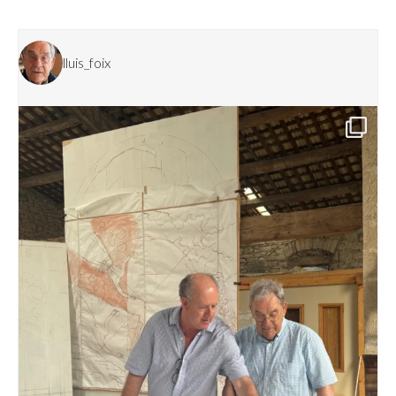
lluis_foix