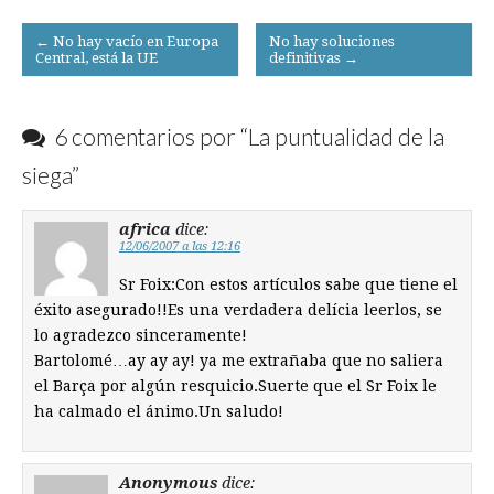
Post
← No hay vacío en Europa
No hay soluciones
Central, está la UE
definitivas →
navigation
6 comentarios por “
La puntualidad de la
siega
”
africa
dice:
12/06/2007 a las 12:16
Sr Foix:Con estos artículos sabe que tiene el
éxito asegurado!!Es una verdadera delícia leerlos, se
lo agradezco sinceramente!
Bartolomé…ay ay ay! ya me extrañaba que no saliera
el Barça por algún resquicio.Suerte que el Sr Foix le
ha calmado el ánimo.Un saludo!
Anonymous
dice: