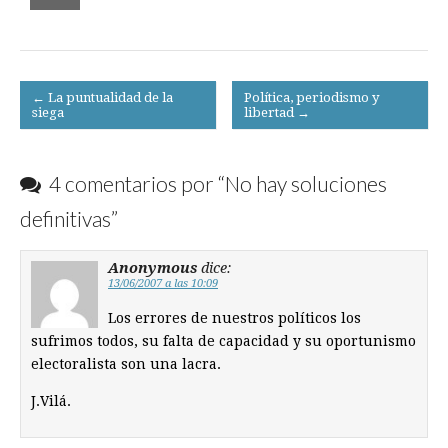
Post
← La puntualidad de la
Política, periodismo y
siega
libertad →
navigation
4 comentarios por “
No hay soluciones
definitivas
”
Anonymous
dice:
13/06/2007 a las 10:09
Los errores de nuestros políticos los
sufrimos todos, su falta de capacidad y su oportunismo
electoralista son una lacra.
J.Vilá.