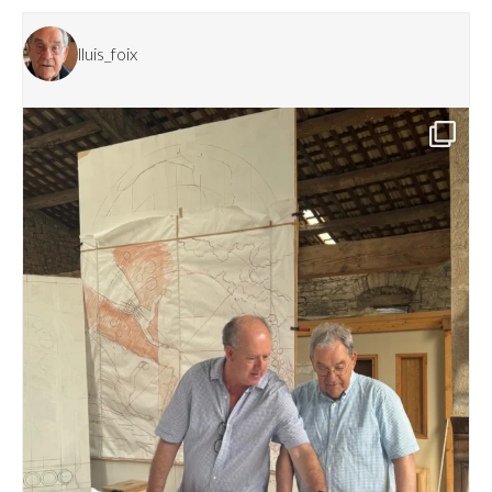
lluis_foix