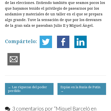
de las elecciones. Entiendo también que seamos pocos los
que hayamos tenido el privilegio de pasearnos por los
andamios y materiales de un taller en el que se prepara
algo grande. Tuve la sensación de que por los desvanes
de la gran sala se paseaban Julio II y Miguel Ángel.
Compártelo:
Post
← Las riquezas del poder
Espías en la Rusia de Putin
perdido
→
navigation
3 comentarios por “
Miquel Barceló en