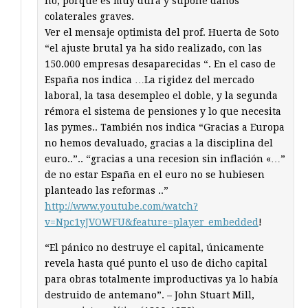
no, porque es muy dura y supone daños
colaterales graves.
Ver el mensaje optimista del prof. Huerta de Soto
“el ajuste brutal ya ha sido realizado, con las
150.000 empresas desaparecidas “. En el caso de
España nos indica …La rigidez del mercado
laboral, la tasa desempleo el doble, y la segunda
rémora el sistema de pensiones y lo que necesita
las pymes.. También nos indica “Gracias a Europa
no hemos devaluado, gracias a la disciplina del
euro..”.. “gracias a una recesion sin inflación «…”
de no estar España en el euro no se hubiesen
planteado las reformas ..”
http://www.youtube.com/watch?
v=Npc1yJVOWFU&feature=player_embedded
!
“El pánico no destruye el capital, únicamente
revela hasta qué punto el uso de dicho capital
para obras totalmente improductivas ya lo había
destruido de antemano”. – John Stuart Mill,