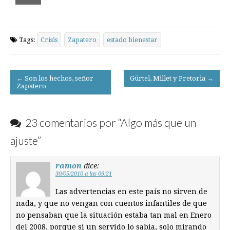
Tags:
Crisis
Zapatero
estado bienestar
Post
← Son los hechos, señor
Gürtel, Millet y Pretoria →
Zapatero
navigation
23 comentarios por “
Algo más que un
ajuste
”
ramon
dice:
30/05/2010 a las 09:21
Las advertencias en este país no sirven de
nada, y que no vengan con cuentos infantiles de que
no pensaban que la situación estaba tan mal en Enero
del 2008, porque si un servido lo sabia, solo mirando