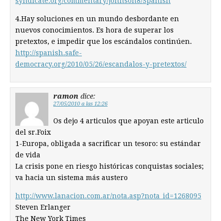
syndicate.org/commentary/johnson8/Spanish
4.Hay soluciones en un mundo desbordante en
nuevos conocimientos. Es hora de superar los
pretextos, e impedir que los escándalos continúen.
http://spanish.safe-
democracy.org/2010/05/26/escandalos-y-pretextos/
ramon
dice:
27/05/2010 a las 12:26
Os dejo 4 articulos que apoyan este articulo
del sr.Foix
1-Europa, obligada a sacrificar un tesoro: su estándar
de vida
La crisis pone en riesgo históricas conquistas sociales;
va hacia un sistema más austero
http://www.lanacion.com.ar/nota.asp?nota_id=1268095
Steven Erlanger
The New York Times