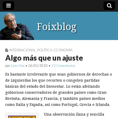
Foixblog
INTERNACIONAL
,
POLÍTICA
,
ECONOMÍA
Algo más que un ajuste
por
Lluís Foix
•
26/05/2010
•
23 Comentarios
Es bastante irrelevante que sean gobiernos de derechas o
de izquierdas los que recorten o congelen partidas
básicas del estado del bienestar. Lo están afeitando
gobiernos conservadores de grandes países como Gran
Bretaña, Alemania y Francia, y también países medios
como Italia y España, así como Portugal, Grecia e Irlanda.
Una observación llana y sencilla