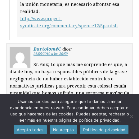
la unión monetaria, es necesario afrontar esa
realidad.
http://www.project-
syndicate.org/commentary/spence12/Spanish
BartoloméC
dice:
26/05/2010 a las 20:59
Sr.Foix; Lo que más me sorprende es que, a
día de hoy, no haya responsables públicos de la grave
negligencia de no haber establecido controles o
normativas juridicas para prevenir esta colosal estafa
piramidal que hemos sufrido, una sorpresa mayúscula
si tenemos en cuenta que somos uno de los paises con
Usamos cookies para asegurar que te damos la mejor
más leyes del mundo mundial, con un parlamento
experiencia en nuestra web. Para continuar, debes aceptar el
uso que hacemos de las cookies. Puedes aceptar, rechazar o
dispuesto a legislar hasta sobre el sexo de los ángeles
leer más en nuestra página de política de privacidad.
y unos jueces estrellas capaces de encausar al lucero
del alba por nocturnidad y alevosía, con lo cual
Acepto todas
No acepto
Política de privacidad
deduzco que no es que no supieramos redactar esas