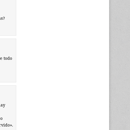
as?
e todo
hay
 o
rvido».