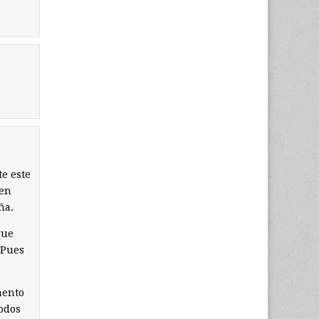
te este
 en
ña.
que
 Pues
mento
todos