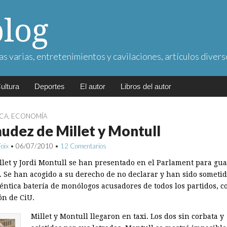
blog
as varias, entretenimientos y cavilaciones, artículos divers
ultura
Deportes
El autor
Libros del autor
ICA
,
ECONOMÍA
udez de Millet y Montull
Foix
•
06/07/2010
•
12 Comentarios
illet y Jordi Montull se han presentado en el Parlament para gu
o. Se han acogido a su derecho de no declarar y han sido sometid
éntica batería de monólogos acusadores de todos los partidos, c
ón de CiU.
Millet y Montull llegaron en taxi. Los dos sin corbata y