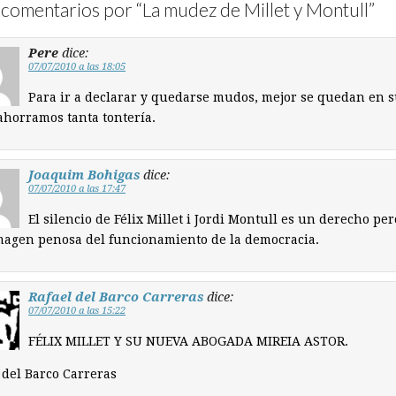
comentarios por “
La mudez de Millet y Montull
”
Pere
dice:
07/07/2010 a las 18:05
Para ir a declarar y quedarse mudos, mejor se quedan en s
ahorramos tanta tontería.
Joaquim Bohigas
dice:
07/07/2010 a las 17:47
El silencio de Félix Millet i Jordi Montull es un derecho per
magen penosa del funcionamiento de la democracia.
Rafael del Barco Carreras
dice:
07/07/2010 a las 15:22
FÉLIX MILLET Y SU NUEVA ABOGADA MIREIA ASTOR.
 del Barco Carreras