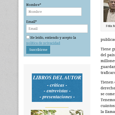
Nombre*
Email*
Félix M
He leído, entiendo y acepto la
publica
política de privacidad
Tiene g
del país
millone
guardar
traficar
Tienen 
derecho
se come
Tenemos
cuántos
_______________
la llama