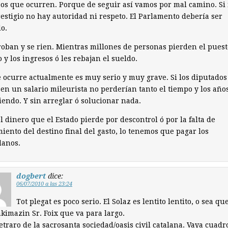
sos que ocurren. Porque de seguir así vamos por mal camino. Si
estigio no hay autoridad ni respeto. El Parlamento debería ser
o.
oban y se rien. Mientras millones de personas pierden el puest
o y los ingresos ó les rebajan el sueldo.
 ocurre actualmente es muy serio y muy grave. Si los diputados
en un salario mileurista no perderían tanto el tiempo y los año
iendo. Y sin arreglar ó solucionar nada.
l dinero que el Estado pierde por descontrol ó por la falta de
iento del destino final del gasto, lo tenemos que pagar los
danos.
dogbert
dice:
06/07/2010 a las 23:24
Tot plegat es poco serio. El Solaz es lentito lentito, o sea qu
nkimazin Sr. Foix que va para largo.
etraro de la sacrosanta sociedad/oasis civil catalana. Vaya cuadr