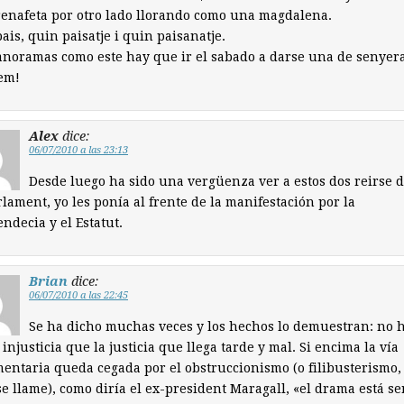
renafeta por otro lado llorando como una magdalena.
ais, quin paisatje i quin paisanatje.
noramas como este hay que ir el sabado a darse una de senyer
em!
Alex
dice:
06/07/2010 a las 23:13
Desde luego ha sido una vergüenza ver a estos dos reirse d
lament, yo les ponía al frente de la manifestación por la
ndecia y el Estatut.
Brian
dice:
06/07/2010 a las 22:45
Se ha dicho muchas veces y los hechos lo demuestran: no 
injusticia que la justicia que llega tarde y mal. Si encima la vía
entaria queda cegada por el obstruccionismo (o filibusterismo,
e llame), como diría el ex-president Maragall, «el drama está se