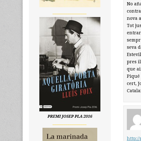
No aña
contra
__________________
nova a
Tot ju
entrar
sempre
seva d
Estevi
pres i
que ai
Piqué 
cert, 
Catala
PREMI JOSEP PLA 2016
__________________
http:/