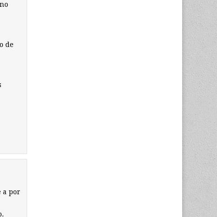
 no
o de
s
e a por
o.