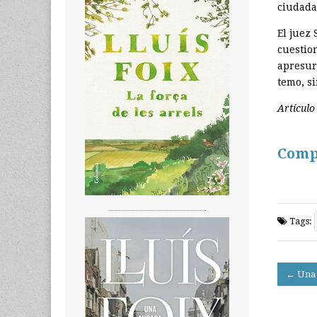
ciudada
El juez
cuestion
apresur
temo, s
Artículo
Comp
_______________________
Tags:
Post
← Una 
navigati