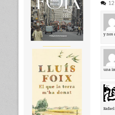
12 
y nos 
__________________
una i
Rafael