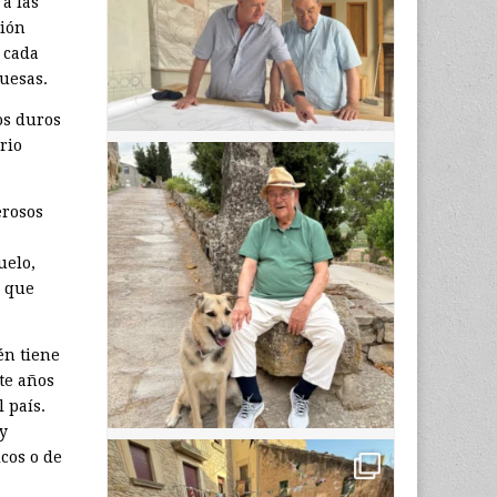
 a las
ción
 cada
uesas.
os duros
rio
erosos
uelo,
s que
én tiene
te años
 país.
y
cos o de