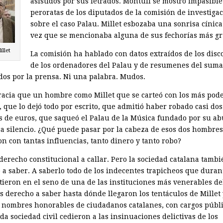
asistidos por sus letrados. Montull se mostró impasible
peroratas de los diputados de la comisión de investiga
sobre el caso Palau. Millet esbozaba una sonrisa cínica
vez que se mencionaba alguna de sus fechorías más gr
illet
La comisión ha hablado con datos extraídos de los disc
de los ordenadores del Palau y de resumenes del suma
dos por la prensa. Ni una palabra. Mudos.
racia que un hombre como Millet que se carteó con los más pod
, que lo dejó todo por escrito, que admitió haber robado casi dos
s de euros, que saqueó el Palau de la Música fundado por su ab
a silencio. ¿Qué puede pasar por la cabeza de esos dos hombre
on con tantas influencias, tanto dinero y tanto robo?
derecho constitucional a callar. Pero la sociedad catalana tambi
 a saber. A saberlo todo de los indecentes trapicheos que duran
tieron en el seno de una de las instituciones más venerables del
 derecho a saber hasta dónde llegaron los tentáculos de Millet 
 nombres honorables de ciudadanos catalanes, con cargos públi
da sociedad civil cedieron a las insinuaciones delictivas de los