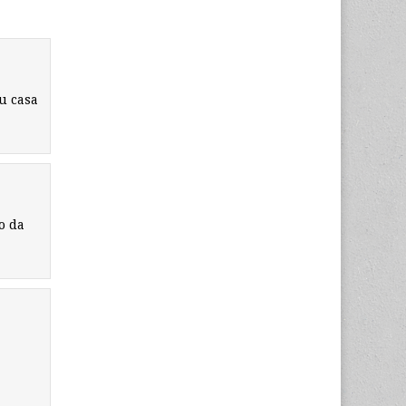
u casa
o da