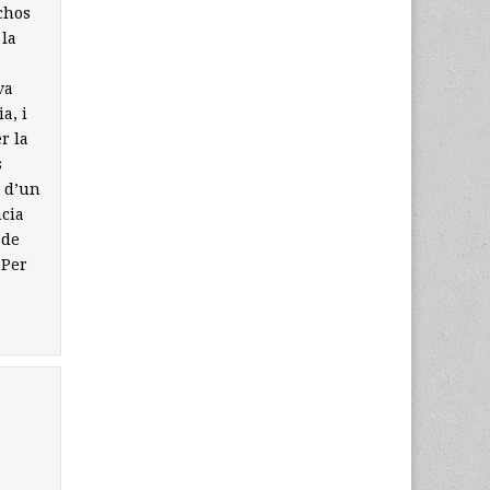
chos
 la
va
a, i
r la
s
a d’un
ncia
 de
 Per