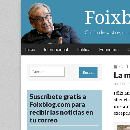
Foix
Cajón de sastre, not
Main
Skip
Inicio
Internacional
Política
Economía
C
menu
to
content
POLÍT
Buscar:
La m
por
Lluís 
Félix M
Suscríbete gratis a
silenci
Foixblog.com para
una aut
recibir las noticias en
excepci
tu correo