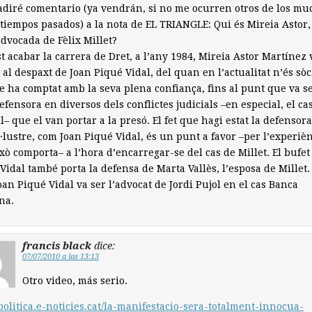
diré comentario (ya vendrán, si no me ocurren otros de los mu
tiempos pasados) a la nota de EL TRIANGLE: Qui és Mireia Astor,
dvocada de Fèlix Millet?
st acabar la carrera de Dret, a l’any 1984, Mireia Astor Martínez 
 al despaxt de Joan Piqué Vidal, del quan en l’actualitat n’és sòci
 ha comptat amb la seva plena confiança, fins al punt que va se
efensora en diversos dels conflictes judicials –en especial, el ca
ll– que el van portar a la presó. El fet que hagi estat la defensor
l·lustre, com Joan Piqué Vidal, és un punt a favor –per l’experiè
xò comporta– a l’hora d’encarregar-se del cas de Millet. El bufet
Vidal també porta la defensa de Marta Vallès, l’esposa de Millet.
Joan Piqué Vidal va ser l’advocat de Jordi Pujol en el cas Banca
na.
francis black
dice:
07/07/2010 a las 13:13
Otro video, más serio.
/politica.e-noticies.cat/la-manifestacio-sera-totalment-innocua-