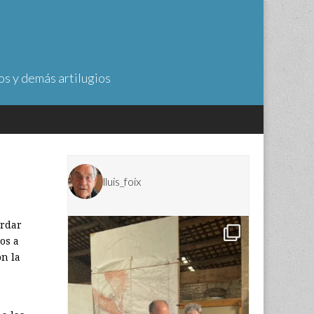
os y demás artilugios
lluis_foix
ardar
os a
on la