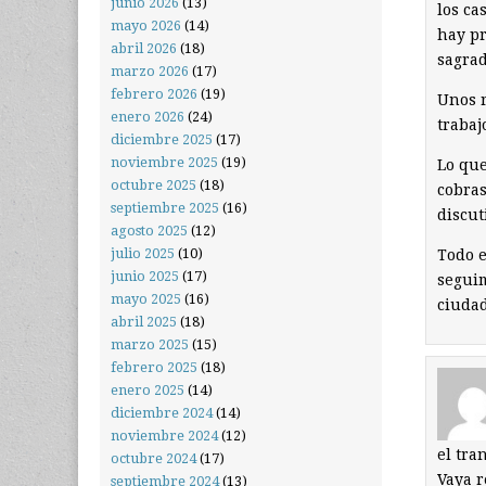
junio 2026
(13)
los ca
mayo 2026
(14)
hay pr
abril 2026
(18)
sagrad
marzo 2026
(17)
febrero 2026
(19)
Unos r
enero 2026
(24)
trabaj
diciembre 2025
(17)
noviembre 2025
(19)
Lo que
octubre 2025
(18)
cobras
septiembre 2025
(16)
discut
agosto 2025
(12)
julio 2025
(10)
Todo e
junio 2025
(17)
seguim
mayo 2025
(16)
ciuda
abril 2025
(18)
marzo 2025
(15)
febrero 2025
(18)
enero 2025
(14)
diciembre 2024
(14)
noviembre 2024
(12)
el tra
octubre 2024
(17)
Vaya r
septiembre 2024
(13)