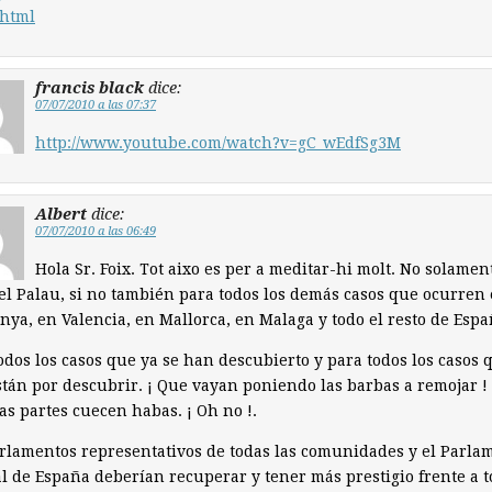
.html
francis black
dice:
07/07/2010 a las 07:37
http://www.youtube.com/watch?v=gC_wEdfSg3M
Albert
dice:
07/07/2010 a las 06:49
Hola Sr. Foix. Tot aixo es per a meditar-hi molt. No solamen
el Palau, si no también para todos los demás casos que ocurren
nya, en Valencia, en Mallorca, en Malaga y todo el resto de Espa
odos los casos que ya se han descubierto y para todos los casos 
tán por descubrir. ¡ Que vayan poniendo las barbas a remojar !
as partes cuecen habas. ¡ Oh no !.
rlamentos representativos de todas las comunidades y el Parla
l de España deberían recuperar y tener más prestigio frente a 