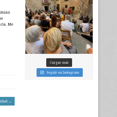
rimían
ue
ncia. Me
Cargar más
Seguir en Instagram
nidad →