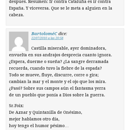
despues. Resumen: Ir contra Cataluña es ir contra
España. Y viceversa. Que se le meta a alguien en la
cabeza.
BartoloméC
dice:
22/07/2010 a las 20:58
Castilla miserable, ayer dominadora,
envuelta en sus andrajos desprecia cuanto ignora.
¿Espera, duerme o sueña? ¿La sangre derramada
recuerda, cuando tuvo la fiebre de la espada?
Todo se mueve, fluye, discurre, corre o gira;
cambian la mar y el monte y el ojo que los mira.
¿Pasó? Sobre sus campos aún el fantasma yerra
de un pueblo que ponía a Dios sobre la guerra.
Sr.Foix:
De Aznar y Quintanilla de Onésimo,
mejor hablamos otro día,
hoy tengo el humor pésimo…