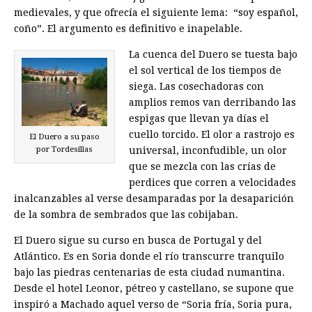
medievales, y que ofrecía el siguiente lema: “soy español,
coño”. El argumento es definitivo e inapelable.
La cuenca del Duero se tuesta bajo
el sol vertical de los tiempos de
siega. Las cosechadoras con
amplios remos van derribando las
espigas que llevan ya días el
cuello torcido. El olor a rastrojo es
El Duero a su paso
universal, inconfudible, un olor
por Tordesillas
que se mezcla con las crías de
perdices que corren a velocidades
inalcanzables al verse desamparadas por la desaparición
de la sombra de sembrados que las cobijaban.
El Duero sigue su curso en busca de Portugal y del
Atlántico. Es en Soria donde el río transcurre tranquilo
bajo las piedras centenarias de esta ciudad numantina.
Desde el hotel Leonor, pétreo y castellano, se supone que
inspiró a Machado aquel verso de “Soria fría, Soria pura,