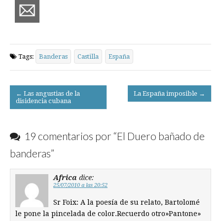
Tags:
Banderas
Castilla
España
Post
← Las angustias de la
La España imposible →
disidencia cubana
navigation
19 comentarios por “
El Duero bañado de
banderas
”
Africa
dice:
25/07/2010 a las 20:52
Sr Foix: A la poesía de su relato, Bartolomé
le pone la pincelada de color.Recuerdo otro»Pantone»