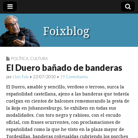
Foixblog
POLÍTICA
,
CULTURA
El Duero bañado de banderas
por
Lluís Foix
•
22/07/2010
•
19 Comentarios
El Duero, amable y sencillo, verdoso o terroso, surca la
españolidad castellana, ajeno a las banderas que todavía
cuelgan en cientos de balcones rememorando la gesta de
la Roja en Johannesburgo. Se exhiben en todas sus
modalidades. Con toro negro y rabioso, con el escudo
oficial, con frases ocurrentes, con proclamaciones de
españolidad como la que he visto en la plaza mayor de
Tordesillas, banderas rojigualdas cubriendo los porches