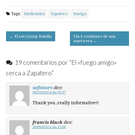
Tags:
Sindicatdos
Zapatero
huelga
Post
← El savi Josep Batalla
Fin y comienzo de una
nueva era →
navigation
19 comentarios por “
El «fuego amigo»
cerca a Zapatero
”
softstars
dice:
06/10/2010 a las 05:37
Thank you..really informative!!
francis black
dice:
30/09/2010 a las 11:00