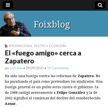
Foixblog
INTERNACIONAL
,
POLÍTICA
,
ECONOMÍA
El «fuego amigo» cerca a
Zapatero
por
Lluís Foix
•
29/09/2010
•
19 Comentarios
Ha sido una huelga contra las reformas de
Zapatero
. No
ha paralizado el país como pretendían los sindicatos. Una
huelga general es un pulso serio contra el gobierno. La
de 1988 castigó severamente a
Felipe González
y la de
2002 significó el comienzo del declive del ensoberbecido
Aznar.