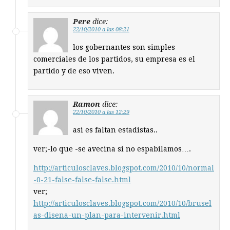
Pere
dice:
22/10/2010 a las 08:21
los gobernantes son simples
comerciales de los partidos, su empresa es el
partido y de eso viven.
Ramon
dice:
22/10/2010 a las 12:29
asi es faltan estadistas..
ver;-lo que -se avecina si no espabilamos….
http://articulosclaves.blogspot.com/2010/10/normal
-0-21-false-false-false.html
ver;
http://articulosclaves.blogspot.com/2010/10/brusel
as-disena-un-plan-para-intervenir.html