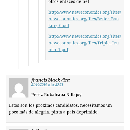
otros enlaces de nef
http://www.neweconomics.org/sites/
neweconomics.org/files/Better_Ban
king_0.pdf
http://www.neweconomics.org/sites/
neweconomics.org/files/Triple_Cru
nch_1.pdf
francis black
dice:
21/10/2010 a las 23:31
Pérez Rubalcaba & Rajoy
Estos son los proximos candidatos, necesitamos un
poco más de alegria, pinta a pais deprimido.