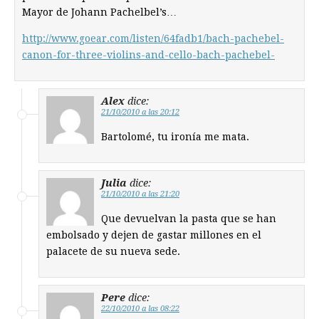
Mayor de Johann Pachelbel’s…
http://www.goear.com/listen/64fadb1/bach-pachebel-
canon-for-three-violins-and-cello-bach-pachebel-
Alex
dice:
21/10/2010 a las 20:12
Bartolomé, tu ironía me mata.
Julia
dice:
21/10/2010 a las 21:20
Que devuelvan la pasta que se han
embolsado y dejen de gastar millones en el
palacete de su nueva sede.
Pere
dice:
22/10/2010 a las 08:22