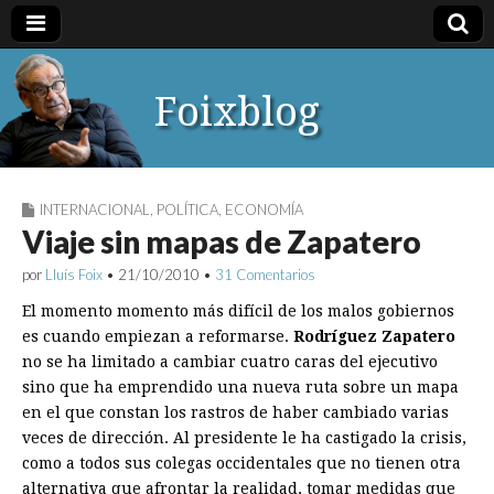
Foixblog
INTERNACIONAL
,
POLÍTICA
,
ECONOMÍA
Viaje sin mapas de Zapatero
por
Lluís Foix
•
21/10/2010
•
31 Comentarios
El momento momento más difícil de los malos gobiernos
es cuando empiezan a reformarse.
Rodríguez Zapatero
no se ha limitado a cambiar cuatro caras del ejecutivo
sino que ha emprendido una nueva ruta sobre un mapa
en el que constan los rastros de haber cambiado varias
veces de dirección. Al presidente le ha castigado la crisis,
como a todos sus colegas occidentales que no tienen otra
alternativa que afrontar la realidad, tomar medidas que