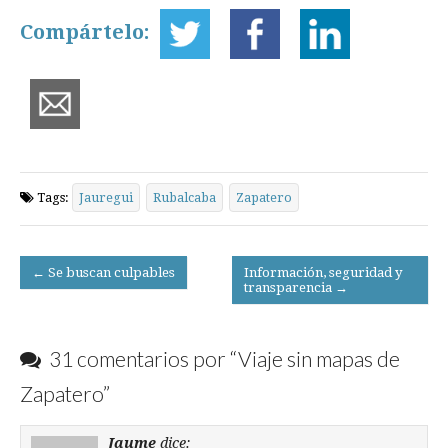
Compártelo:
Tags:
Jauregui
Rubalcaba
Zapatero
Post
← Se buscan culpables
Información, seguridad y
transparencia →
navigation
31 comentarios por “
Viaje sin mapas de
Zapatero
”
Jaume
dice: