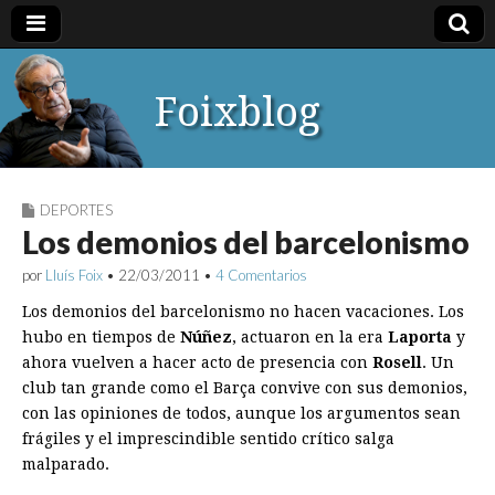
Foixblog
DEPORTES
Los demonios del barcelonismo
por
Lluís Foix
•
22/03/2011
•
4 Comentarios
Los demonios del barcelonismo no hacen vacaciones. Los
hubo en tiempos de
Núñez
, actuaron en la era
Laporta
y
ahora vuelven a hacer acto de presencia con
Rosell
. Un
club tan grande como el Barça convive con sus demonios,
con las opiniones de todos, aunque los argumentos sean
frágiles y el imprescindible sentido crítico salga
malparado.