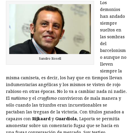
Los
demonios
han andado
siempre
sueltos en
las sombras
del
barcelonism
o aunque no
Sandro Rosell
lleven
siempre la
misma camiseta, es decir, los hay que en tiempos llevan
indumentarias angélicas y los mismos se visten de rojo
rabioso en otras épocas. No lo va a cambiar nada ni nadie.
El
nuñismo
y el
cruyfismo
convivieron de mala manera y
sólo cuando las triunfos eran incuestionables se
pactaban las treguas de la victoria. Con títulos ganados a
capazos con
Rijkaard
y
Guardiola
, Laporta se permitía
amonestar sobre un comentario fugaz que se hacía en
una fugaz conversación de mercado. Soy testigo.