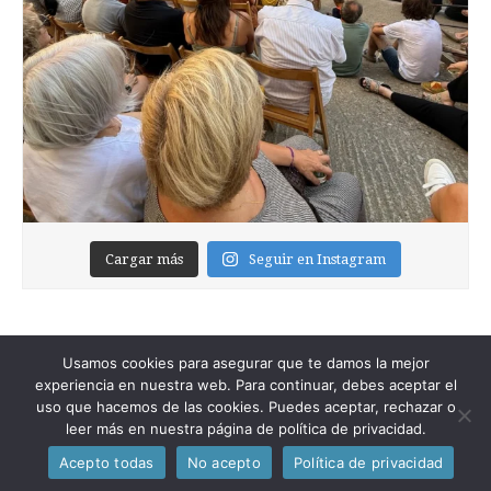
Cargar más
Seguir en Instagram
Usamos cookies para asegurar que te damos la mejor
experiencia en nuestra web. Para continuar, debes aceptar el
uso que hacemos de las cookies. Puedes aceptar, rechazar o
leer más en nuestra página de política de privacidad.
Copyright © 2026
Foixblog
. All Rights Reserved.
Acepto todas
No acepto
Política de privacidad
The Magazine Premium Theme by
bavotasan.com
.