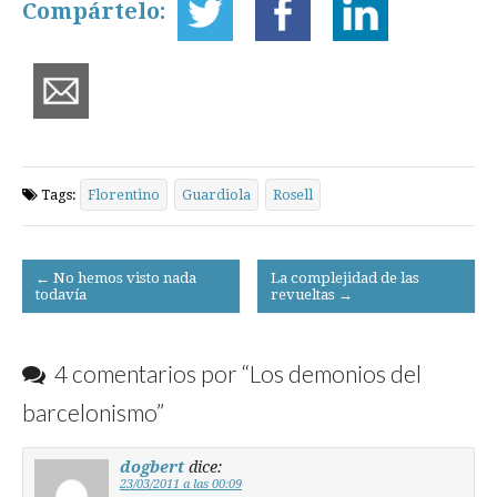
Compártelo:
Tags:
Florentino
Guardiola
Rosell
Post
← No hemos visto nada
La complejidad de las
todavía
revueltas →
navigation
4 comentarios por “
Los demonios del
barcelonismo
”
dogbert
dice:
23/03/2011 a las 00:09